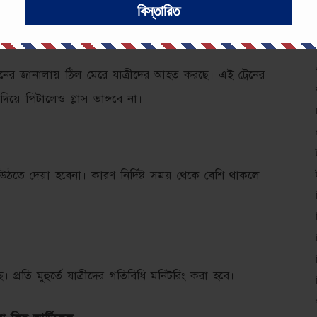
বিস্তারিত
্রেনের জানালায় ঠিল মেরে যাত্রীদের আহত করছে। এই ট্রেনের
দিয়ে পিটালেও গ্লাস ভাঙ্গবে না।
 উঠতে দেয়া হবেনা। কারণ নির্দিষ্ট সময় থেকে বেশি থাকলে
প্রতি মুহুর্তে যাত্রীদের গতিবিধি মনিটরিং করা হবে।