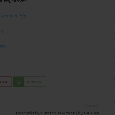
 কিছু আর্টিকেল
েকডাউন স্ট্রেন্থ
য়?
করে?
erest
WhatsApp
Next article
হাজার ভোল্টের বিদ্যুৎ যাদের শক করতে পারেনা | বিদ্যুৎ মানব এবং