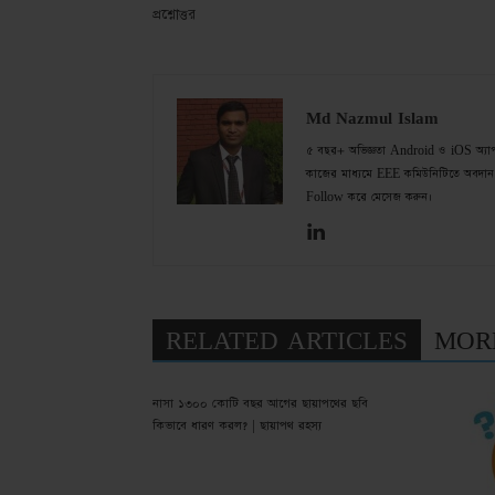
প্রশ্নোত্তর
Md Nazmul Islam
৫ বছর+ অভিজ্ঞতা Android ও iOS অ্যাপ de
কাজের মাধ্যমে EEE কমিউনিটিতে অবদান 
Follow করে মেসেজ করুন।
RELATED ARTICLES
MOR
নাসা ১৩০০ কোটি বছর আগের ছায়াপথের ছবি
কিভাবে ধারণ করল? | ছায়াপথ রহস্য