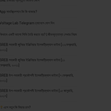
SAE চাকরির প্রস্তুতি ভিডিও কোর্স
App সাবস্ক্রিপশনে কি কি থাকছে?
Voltage Lab Telegram চ্যানেলে যোগ দিন
কিভাবে একটি ভালো সিভি তৈরি করতে হয়? | জীবনবৃত্তান্ত লেখার নিয়ম
BREB সহকারী জুনিয়র ইঞ্জিনিয়ার ইলেকট্রিক্যাল ভাইবা [২২ফেব্রুয়ারি,
২০২১]
BREB সহকারী জুনিয়র ইঞ্জিনিয়ার ইলেকট্রিক্যাল ভাইবা [১১
ফেব্রুয়ারি, ২০২১]
BREB উপ-সহকারী প্রকৌশলী ইলেকট্রিক্যাল ভাইবা [৭ ফেব্রুয়ারি,
২০২১]
BREB উপ-সহকারী প্রকৌশলী ইলেকট্রিক্যাল ভাইবা [১৫ জানুয়ারি,
২০১৭]
এপে নতুন কি ফিচার চান?