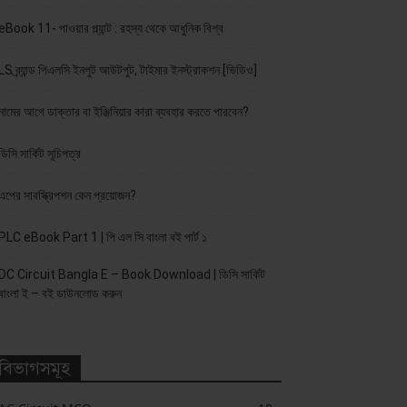
eBook 11- পাওয়ার প্ল্যান্ট : রহস্য থেকে আধুনিক বিশ্ব
LS ব্র্যান্ড পিএলসি ইনপুট আউটপুট, টাইমার ইনস্ট্রাকশন [ভিডিও]
নামের আগে ডাক্তার বা ইঞ্জিনিয়ার কারা ব্যবহার করতে পারবেন?
ডিসি সার্কিট সূচিপত্র
এপের সাবস্ক্রিপশন কেন প্রয়োজন?
PLC eBook Part 1 | পি এল সি বাংলা বই পার্ট ১
DC Circuit Bangla E – Book Download | ডিসি সার্কিট
বাংলা ই – বই ডাউনলোড করুন
বিভাগসমূহ