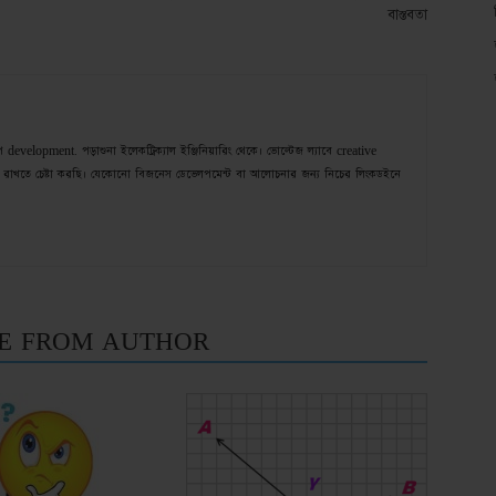
বাস্তবতা
velopment. পড়াশুনা ইলেকট্রিক্যাল ইঞ্জিনিয়ারিং থেকে। ভোল্টেজ ল্যাবে creative
রাখতে চেষ্টা করছি। যেকোনো বিজনেস ডেভেলপমেন্ট বা আলোচনার জন্য নিচের লিংকডইনে
E FROM AUTHOR