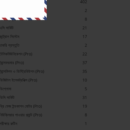
ইলেকট্রিক্যাল
402
ইলেকট্রিক্যাল (Pro)
2
ইলেকট্রিক্যাল মেশিন ভিডিও
8
এসি সার্কিট
21
কন্ট্রোল সিস্টেম
17
চাকরি প্রস্তুতি
2
টেলিকমিউনিকেশন (Pro)
22
ট্রান্সফরমার (Pro)
37
ট্রান্সমিশন ও ডিস্ট্রিবিউশন (Pro)
35
ডিজিটাল ইলেকট্রনিক্স (Pro)
10
ডিপ্লোমা
5
ডিসি সার্কিট
31
থ্রি ফেজ ইন্ডকাশন মোটর (Pro)
19
নিউক্লিয়ার পাওয়ার প্ল্যান্ট (Pro)
8
পরীক্ষার রুটিন
1