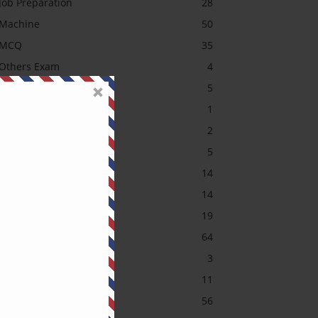
Job Preparation
28
Machine
50
MCQ
35
Others Exam
4
PGCB MCQ
5
Power System
1
SAE Course Contents
2
Short Question (Pro)
5
Sub-Station
14
Transformer MCQ
14
Uncategorized
19
অটোমেশন (Pro)
64
আরডুইনো
3
ইলেকট্রনিক্স (Pro)
11
ইলেকট্রনিক্স (Pro)
56