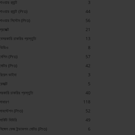
পাওয়ার প্ল্যান্ট
3
পাওয়ার প্ল্যান্ট (Pro)
44
পাওয়ার সিস্টেম (Pro)
56
প্রজেক্ট
21
বেসরকারি চাকরির প্রস্তুতি
13
ভিডিও
8
মেশিন (Pro)
57
মোটর (Pro)
42
রিয়েল ভাইবা
3
রেজাল্ট
5
সরকারি চাকরির প্রস্তুতি
40
সাধারণ
118
সাবস্টেশন (Pro)
52
সার্কিট থিউরি
49
সিঙ্গেল ফেজ ইন্ডাকশন মোটর (Pro)
6