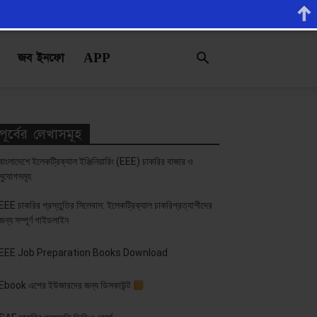
জব ইনফো
APP
পূর্বের লেখাসমূহ
বাংলাদেশে ইলেকট্রিক্যাল ইঞ্জিনিয়ারিং (EEE) চাকরির বাজার ও
সুযোগসমূহ
EEE চাকরির প্রস্তুতির সিলেবাস: ইলেকট্রিক্যাল চাকরিপ্রত্যাশীদের
জন্য সম্পূর্ণ গাইডলাইন
EEE Job Preparation Books Download
Ebook এপের ইউজারদের জন্য ডিসকাউন্ট