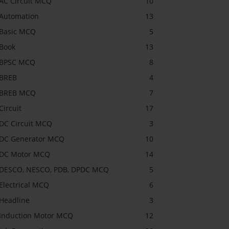
AC Circuit MCQ
10
Automation
13
Basic MCQ
5
Book
13
BPSC MCQ
8
BREB
4
BREB MCQ
7
Circuit
17
DC Circuit MCQ
3
DC Generator MCQ
10
DC Motor MCQ
14
DESCO, NESCO, PDB, DPDC MCQ
5
Electrical MCQ
6
Headline
3
Induction Motor MCQ
12