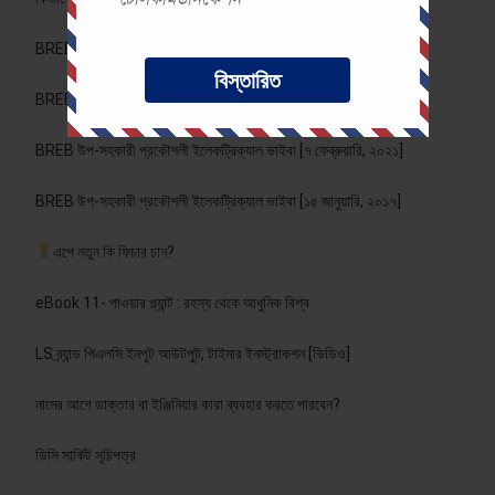
BREB সহকারী জুনিয়র ইঞ্জিনিয়ার ইলেকট্রিক্যাল ভাইবা [২২ফেব্রুয়ারি, ২০২১]
বিস্তারিত
BREB সহকারী জুনিয়র ইঞ্জিনিয়ার ইলেকট্রিক্যাল ভাইবা [১১ ফেব্রুয়ারি, ২০২১]
BREB উপ-সহকারী প্রকৌশলী ইলেকট্রিক্যাল ভাইবা [৭ ফেব্রুয়ারি, ২০২১]
BREB উপ-সহকারী প্রকৌশলী ইলেকট্রিক্যাল ভাইবা [১৫ জানুয়ারি, ২০১৭]
এপে নতুন কি ফিচার চান?
eBook 11- পাওয়ার প্ল্যান্ট : রহস্য থেকে আধুনিক বিশ্ব
LS ব্র্যান্ড পিএলসি ইনপুট আউটপুট, টাইমার ইনস্ট্রাকশন [ভিডিও]
নামের আগে ডাক্তার বা ইঞ্জিনিয়ার কারা ব্যবহার করতে পারবেন?
ডিসি সার্কিট সূচিপত্র