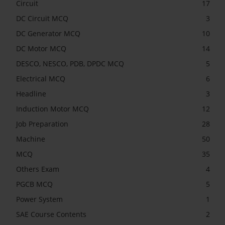
Circuit
17
DC Circuit MCQ
3
DC Generator MCQ
10
DC Motor MCQ
14
DESCO, NESCO, PDB, DPDC MCQ
5
Electrical MCQ
6
Headline
3
Induction Motor MCQ
12
Job Preparation
28
Machine
50
MCQ
35
Others Exam
4
PGCB MCQ
5
Power System
1
SAE Course Contents
2