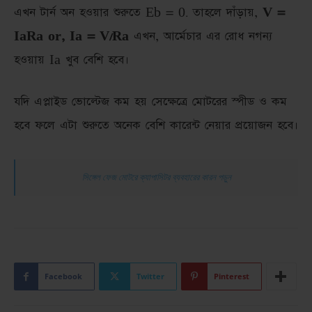
এখন টার্ন অন হওয়ার শুরুতে Eb = 0. তাহলে দাঁড়ায়,
V =
IaRa or, Ia = V/Ra
এখন, আর্মেচার এর রোধ নগন্য
হওয়ায় Ia খুব বেশি হবে।
যদি এপ্লাইড ভোল্টেজ কম হয় সেক্ষেত্রে মোটরের স্পীড ও কম
হবে ফলে এটা শুরুতে অনেক বেশি কারেন্ট নেয়ার প্রয়োজন হবে।
সিঙ্গেল ফেজ মোটরে ক্যাপাসিটর ব্যবহারের কারন পড়ুন
Facebook
Twitter
Pinterest