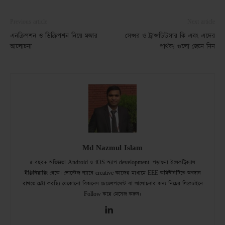
Previous article
Next article
এনক্রিপশন ও ডিক্রিপশন নিয়ে মজার
সেন্সর ও ট্রান্সডিউসার কি এবং এদের
আলোচনা
পার্থক্য গুলো জেনে নিন
Md Nazmul Islam
৫ বছর+ অভিজ্ঞতা Android ও iOS অ্যাপ development. পড়াশুনা ইলেকট্রিক্যাল
ইঞ্জিনিয়ারিং থেকে। ভোল্টেজ ল্যাবে creative কাজের মাধ্যমে EEE কমিউনিটিতে অবদান
রাখতে চেষ্টা করছি। যেকোনো বিজনেস ডেভেলপমেন্ট বা আলোচনার জন্য নিচের লিংকডইনে
Follow করে মেসেজ করুন।