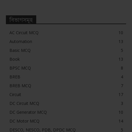
বিভাগসমূহ
AC Circuit MCQ
10
Automation
13
Basic MCQ
5
Book
13
BPSC MCQ
8
BREB
4
BREB MCQ
7
Circuit
17
DC Circuit MCQ
3
DC Generator MCQ
10
DC Motor MCQ
14
DESCO, NESCO, PDB, DPDC MCQ
5