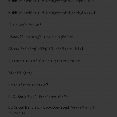
BREB উপ-সহকারী প্রকৌশলী ইলেকট্রিক্যাল ভাইবা [৭ ফেব্রুয়ারি, ২০২১]
BREB উপ-সহকারী প্রকৌশলী ইলেকট্রিক্যাল ভাইবা [১৫ জানুয়ারি, ২০১৭]
এপে নতুন কি ফিচার চান?
eBook 11- পাওয়ার প্ল্যান্ট : রহস্য থেকে আধুনিক বিশ্ব
LS ব্র্যান্ড পিএলসি ইনপুট আউটপুট, টাইমার ইনস্ট্রাকশন [ভিডিও]
নামের আগে ডাক্তার বা ইঞ্জিনিয়ার কারা ব্যবহার করতে পারবেন?
ডিসি সার্কিট সূচিপত্র
এপের সাবস্ক্রিপশন কেন প্রয়োজন?
PLC eBook Part 1 | পি এল সি বাংলা বই পার্ট ১
DC Circuit Bangla E – Book Download | ডিসি সার্কিট বাংলা ই – বই
ডাউনলোড করুন