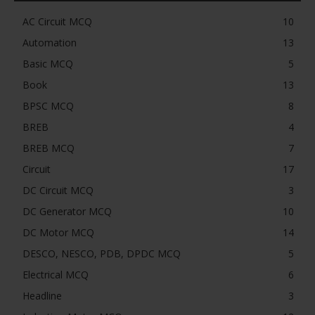
AC Circuit MCQ
10
Automation
13
Basic MCQ
5
Book
13
BPSC MCQ
8
BREB
4
BREB MCQ
7
Circuit
17
DC Circuit MCQ
3
DC Generator MCQ
10
DC Motor MCQ
14
DESCO, NESCO, PDB, DPDC MCQ
5
Electrical MCQ
6
Headline
3