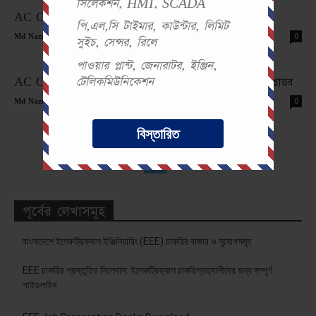
সিলেকশন, HMI, SCADA
AC Circuit MCQ Test 10 | থ্রি ফেজ সার্কিট প্রশ্নোত্তর
পি,এল,সি টাইমার, কাউন্টার, লিমিট
-
0
Md Nazmul Islam
সুইচ, সেন্সর, রিলে
পাওয়ার প্লান্ট, জেনারাটর, ইঞ্জিন,
টেলিকমিউনিকেশন
AC Circuit MCQ Test 9 | সিরিজ ও প্যারালাল সার্কিট প্রশ্নোত্তর
-
0
Md Nazmul Islam
বিস্তারিত
2
3
4
পূর্বের লেখাসমূহ
বাংলাদেশে ইলেকট্রিক্যাল ইঞ্জিনিয়ারিং (EEE) চাকরির বাজার ও সুযোগসমূহ
EEE চাকরির প্রস্তুতির সিলেবাস: ইলেকট্রিক্যাল চাকরিপ্রত্যাশীদের জন্য সম্পূর্ণ
গাইডলাইন