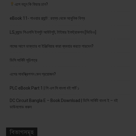
এপে নতুন কি ফিচার চান?
eBook 11- পাওয়ার প্ল্যান্ট : রহস্য থেকে আধুনিক বিশ্ব
LS ব্র্যান্ড পিএলসি ইনপুট আউটপুট, টাইমার ইনস্ট্রাকশন [ভিডিও]
নামের আগে ডাক্তার বা ইঞ্জিনিয়ার কারা ব্যবহার করতে পারবেন?
ডিসি সার্কিট সূচিপত্র
এপের সাবস্ক্রিপশন কেন প্রয়োজন?
PLC eBook Part 1 | পি এল সি বাংলা বই পার্ট ১
DC Circuit Bangla E – Book Download | ডিসি সার্কিট বাংলা ই – বই
ডাউনলোড করুন
বিভাগসমূহ