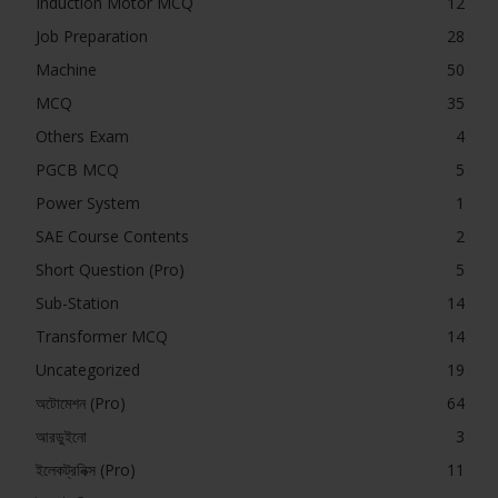
Induction Motor MCQ
12
Job Preparation
28
Machine
50
MCQ
35
Others Exam
4
PGCB MCQ
5
Power System
1
SAE Course Contents
2
Short Question (Pro)
5
Sub-Station
14
Transformer MCQ
14
Uncategorized
19
অটোমেশন (Pro)
64
আরডুইনো
3
ইলেকট্রনিক্স (Pro)
11