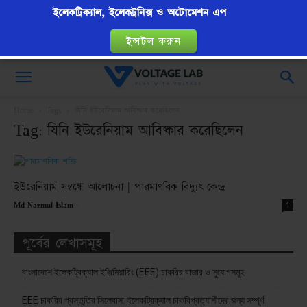
ইলেকট্রিক্যাল, ইলেকট্রনিক্স ও অটোমেশন এপ
ইন্সটল করুন
VoltageLab
Home
Tags
যিনি ইউরেনিয়াম আবিষ্কার করেছিলেন
Tag: যিনি ইউরেনিয়াম আবিষ্কার করেছিলেন
ইউরেনিয়াম সম্বন্ধে আলোচনা | পারমাণবিক বিদ্যুৎ কেন্দ্র
-
1
Md Nazmul Islam
পূর্বের লেখাসমূহ
বাংলাদেশে ইলেকট্রিক্যাল ইঞ্জিনিয়ারিং (EEE) চাকরির বাজার ও সুযোগসমূহ
EEE চাকরির প্রস্তুতির সিলেবাস: ইলেকট্রিক্যাল চাকরিপ্রত্যাশীদের জন্য সম্পূর্ণ