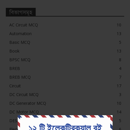
বিভাগসমূহ
AC Circuit MCQ
10
Automation
13
Basic MCQ
5
Book
13
BPSC MCQ
8
BREB
4
BREB MCQ
7
Circuit
17
DC Circuit MCQ
3
DC Generator MCQ
10
DC Motor MCQ
14
DESCO, NESCO, PDB, DPDC MCQ
5
১২ টি ইলেকট্রিক্যাল বই
Electrical MCQ
6