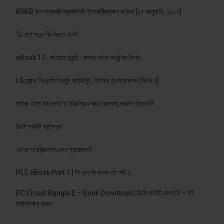
BREB উপ-সহকারী প্রকৌশলী ইলেকট্রিক্যাল ভাইবা [১৫ জানুয়ারি, ২০১৭]
💡এপে নতুন কি ফিচার চান?
eBook 11- পাওয়ার প্ল্যান্ট : রহস্য থেকে আধুনিক বিশ্ব
LS ব্র্যান্ড পিএলসি ইনপুট আউটপুট, টাইমার ইনস্ট্রাকশন [ভিডিও]
নামের আগে ডাক্তার বা ইঞ্জিনিয়ার কারা ব্যবহার করতে পারবেন?
ডিসি সার্কিট সূচিপত্র
এপের সাবস্ক্রিপশন কেন প্রয়োজন?
PLC eBook Part 1 | পি এল সি বাংলা বই পার্ট ১
DC Circuit Bangla E – Book Download | ডিসি সার্কিট বাংলা ই – বই
ডাউনলোড করুন