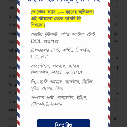
Headline
3
ভোল্টেজ ল্যাব ৮+ বছরের অভিজ্ঞতা
Induction Motor MCQ
12
এই বইগুলো থেকে আপনি কি
শিখবেনঃ
Job Preparation
28
Machine
50
মোটের খুঁটিনাটি, স্পীড কন্ট্রোল, টেস্ট,
DOL starter
MCQ
35
ট্রান্সফরমার টেস্ট, আর্থিং, ডিজাইন,
Others Exam
4
CT, PT
PGCB MCQ
5
সাবস্টেশন, বাসবার, ক্যাবল
Power System
1
সিলেকশন, HMI, SCADA
SAE Course Contents
2
পি,এল,সি টাইমার, কাউন্টার, লিমিট
Short Question (Pro)
5
সুইচ, সেন্সর, রিলে
Sub-Station
14
পাওয়ার প্লান্ট, জেনারাটর, ইঞ্জিন,
Transformer MCQ
14
টেলিকমিউনিকেশন
Uncategorized
19
অটোমেশন (Pro)
64
বিস্তারিত
আরডুইনো
3