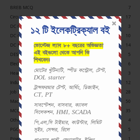
BREB MCQ
7
Circuit
17
১২ টি ইলেকট্রিক্যাল বই
DC Circuit MCQ
3
DC Generator MCQ
10
DC Motor MCQ
14
ভোল্টেজ ল্যাব ৮+ বছরের অভিজ্ঞতা
এই বইগুলো থেকে আপনি কি
DESCO, NESCO, PDB, DPDC MCQ
5
শিখবেনঃ
Electrical MCQ
6
মোটের খুঁটিনাটি, স্পীড কন্ট্রোল, টেস্ট,
Headline
3
DOL starter
Induction Motor MCQ
12
ট্রান্সফরমার টেস্ট, আর্থিং, ডিজাইন,
Job Preparation
28
CT, PT
Machine
50
সাবস্টেশন, বাসবার, ক্যাবল
MCQ
35
সিলেকশন, HMI, SCADA
Others Exam
4
পি,এল,সি টাইমার, কাউন্টার, লিমিট
PGCB MCQ
5
সুইচ, সেন্সর, রিলে
Power System
1
পাওয়ার প্লান্ট, জেনারাটর, ইঞ্জিন,