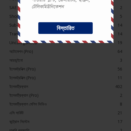
টেলিকমিউনিকেশন
SAE Course Contents
2
Short Question (Pro)
5
Sub-Station
14
বিস্তারিত
Transformer MCQ
14
Uncategorized
19
অটোমেশন (Pro)
64
আরডুইনো
3
ইলেকট্রনিক্স (Pro)
56
ইলেকট্রনিক্স (Pro)
11
ইলেকট্রিক্যাল
402
ইলেকট্রিক্যাল (Pro)
2
ইলেকট্রিক্যাল মেশিন ভিডিও
8
এসি সার্কিট
21
কন্ট্রোল সিস্টেম
17
চাকরি প্রস্তুতি
2