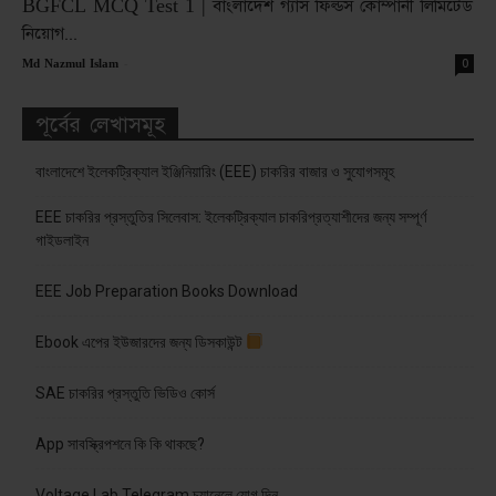
BGFCL MCQ Test 1 | বাংলাদেশ গ্যাস ফিল্ডস কোম্পানী লিমিটেড
নিয়োগ...
-
0
Md Nazmul Islam
পূর্বের লেখাসমূহ
বাংলাদেশে ইলেকট্রিক্যাল ইঞ্জিনিয়ারিং (EEE) চাকরির বাজার ও সুযোগসমূহ
EEE চাকরির প্রস্তুতির সিলেবাস: ইলেকট্রিক্যাল চাকরিপ্রত্যাশীদের জন্য সম্পূর্ণ
গাইডলাইন
EEE Job Preparation Books Download
Ebook এপের ইউজারদের জন্য ডিসকাউন্ট
SAE চাকরির প্রস্তুতি ভিডিও কোর্স
App সাবস্ক্রিপশনে কি কি থাকছে?
Voltage Lab Telegram চ্যানেলে যোগ দিন