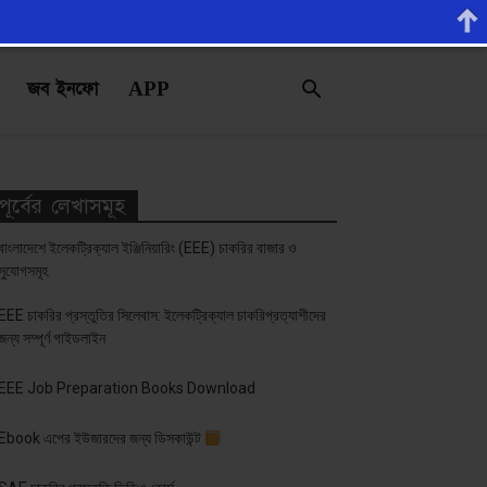
জব ইনফো
APP
পূর্বের লেখাসমূহ
বাংলাদেশে ইলেকট্রিক্যাল ইঞ্জিনিয়ারিং (EEE) চাকরির বাজার ও
সুযোগসমূহ
EEE চাকরির প্রস্তুতির সিলেবাস: ইলেকট্রিক্যাল চাকরিপ্রত্যাশীদের
জন্য সম্পূর্ণ গাইডলাইন
EEE Job Preparation Books Download
Ebook এপের ইউজারদের জন্য ডিসকাউন্ট