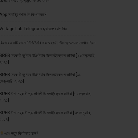
SAE চাকরির প্রস্তুতি ভিডিও কোর্স
App সাবস্ক্রিপশনে কি কি থাকছে?
Voltage Lab Telegram চ্যানেলে যোগ দিন
কিভাবে একটি ভালো সিভি তৈরি করতে হয়? | জীবনবৃত্তান্ত লেখার নিয়ম
BREB সহকারী জুনিয়র ইঞ্জিনিয়ার ইলেকট্রিক্যাল ভাইবা [২২ফেব্রুয়ারি,
২০২১]
BREB সহকারী জুনিয়র ইঞ্জিনিয়ার ইলেকট্রিক্যাল ভাইবা [১১
ফেব্রুয়ারি, ২০২১]
BREB উপ-সহকারী প্রকৌশলী ইলেকট্রিক্যাল ভাইবা [৭ ফেব্রুয়ারি,
২০২১]
BREB উপ-সহকারী প্রকৌশলী ইলেকট্রিক্যাল ভাইবা [১৫ জানুয়ারি,
২০১৭]
এপে নতুন কি ফিচার চান?