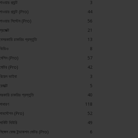
পাওয়ার প্ল্যান্ট
3
পাওয়ার প্ল্যান্ট (Pro)
44
পাওয়ার সিস্টেম (Pro)
56
প্রজেক্ট
21
বেসরকারি চাকরির প্রস্তুতি
13
ভিডিও
8
মেশিন (Pro)
57
মোটর (Pro)
42
রিয়েল ভাইবা
3
রেজাল্ট
5
সরকারি চাকরির প্রস্তুতি
40
সাধারণ
118
সাবস্টেশন (Pro)
52
সার্কিট থিউরি
49
সিঙ্গেল ফেজ ইন্ডাকশন মোটর (Pro)
6