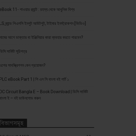
eBook 11- পাওয়ার প্ল্যান্ট : রহস্য থেকে আধুনিক বিশ্ব
LS ব্র্যান্ড পিএলসি ইনপুট আউটপুট, টাইমার ইনস্ট্রাকশন [ভিডিও]
নামের আগে ডাক্তার বা ইঞ্জিনিয়ার কারা ব্যবহার করতে পারবেন?
ডিসি সার্কিট সূচিপত্র
এপের সাবস্ক্রিপশন কেন প্রয়োজন?
PLC eBook Part 1 | পি এল সি বাংলা বই পার্ট ১
DC Circuit Bangla E – Book Download | ডিসি সার্কিট
বাংলা ই – বই ডাউনলোড করুন
বিভাগসমূহ