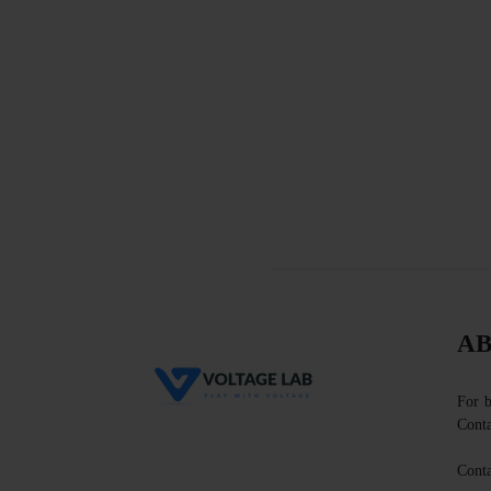
AB
For b
Conta
Conta