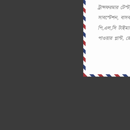
ট্রান্সফরমার টে
সাবস্টেশন, বা
পি,এল,সি টাইমার
পাওয়ার প্লান্ট,