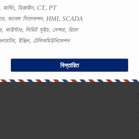
স্ট, আর্থিং, ডিজাইন, CT, PT
সবার, ক্যাবল সিলেকশন, HMI, SCADA
, কাউন্টার, লিমিট সুইচ, সেন্সর, রিলে
 জেনারাটর, ইঞ্জিন, টেলিকমিউনিকেশন
বিস্তারিত