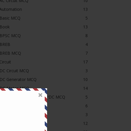
AC Circuit MCQ
10
Automation
13
Basic MCQ
5
Book
13
BPSC MCQ
8
BREB
4
BREB MCQ
7
Circuit
17
DC Circuit MCQ
3
DC Generator MCQ
10
DC Motor MCQ
14
DESCO, NESCO, PDB, DPDC MCQ
5
Electrical MCQ
6
Headline
3
Induction Motor MCQ
12