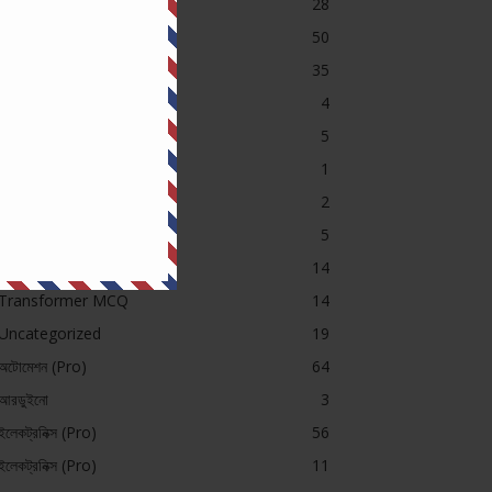
Job Preparation
28
Machine
50
MCQ
35
Others Exam
4
PGCB MCQ
5
Power System
1
SAE Course Contents
2
Short Question (Pro)
5
Sub-Station
14
Transformer MCQ
14
Uncategorized
19
অটোমেশন (Pro)
64
আরডুইনো
3
ইলেকট্রনিক্স (Pro)
56
ইলেকট্রনিক্স (Pro)
11