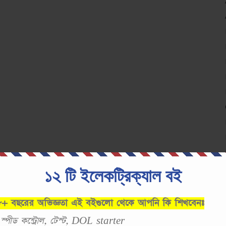
১২ টি ইলেকট্রিক্যাল বই
 ৮+ বছরের অভিজ্ঞতা এই বইগুলো থেকে আপনি কি শিখবেনঃ
, স্পীড কন্ট্রোল, টেস্ট, DOL starter