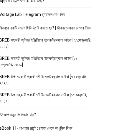
App সাবস্ক্রিপশনে কি কি থাকছে?
Voltage Lab Telegram চ্যানেলে যোগ দিন
কিভাবে একটি ভালো সিভি তৈরি করতে হয়? | জীবনবৃত্তান্ত লেখার নিয়ম
BREB সহকারী জুনিয়র ইঞ্জিনিয়ার ইলেকট্রিক্যাল ভাইবা [২২ফেব্রুয়ারি,
২০২১]
BREB সহকারী জুনিয়র ইঞ্জিনিয়ার ইলেকট্রিক্যাল ভাইবা [১১
ফেব্রুয়ারি, ২০২১]
BREB উপ-সহকারী প্রকৌশলী ইলেকট্রিক্যাল ভাইবা [৭ ফেব্রুয়ারি,
২০২১]
BREB উপ-সহকারী প্রকৌশলী ইলেকট্রিক্যাল ভাইবা [১৫ জানুয়ারি,
২০১৭]
💡এপে নতুন কি ফিচার চান?
eBook 11- পাওয়ার প্ল্যান্ট : রহস্য থেকে আধুনিক বিশ্ব