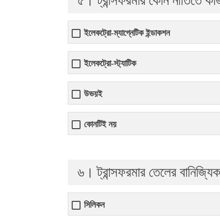
৫। ট্রান্সফরমার কোন নীতিতে ক
ইলেকট্রো-ম্যাগ্নেটিক ইন্ডাকশন
ইলেকট্রো-স্ট্যাটিক
উভয়ই
কোনটিই নয়
৬। ট্রান্সফরমার তেলের বানিজ্যি
সিলিকন