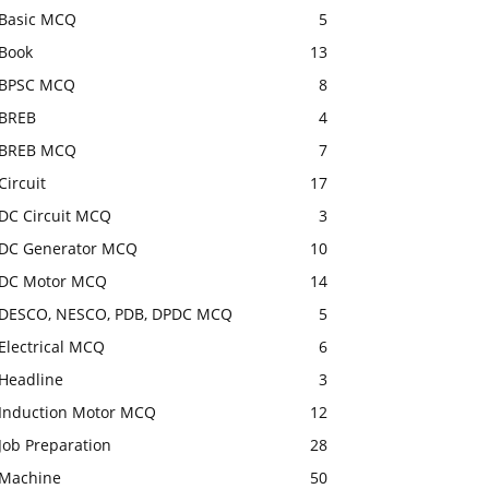
Basic MCQ
5
Book
13
BPSC MCQ
8
BREB
4
BREB MCQ
7
Circuit
17
DC Circuit MCQ
3
DC Generator MCQ
10
DC Motor MCQ
14
DESCO, NESCO, PDB, DPDC MCQ
5
Electrical MCQ
6
Headline
3
Induction Motor MCQ
12
Job Preparation
28
Machine
50