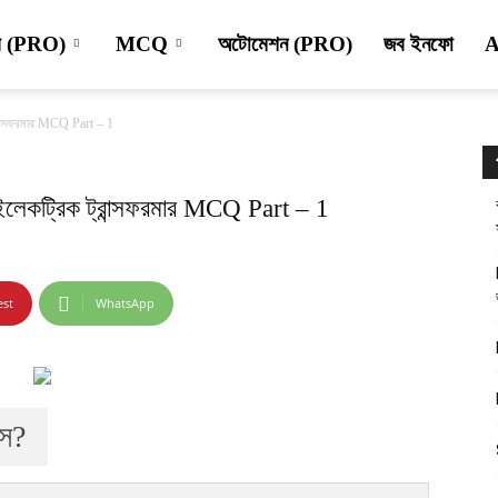
্স (PRO)
MCQ
অটোমেশন (PRO)
জব ইনফো
ান্সফরমার MCQ Part – 1
েকট্রিক ট্রান্সফরমার MCQ Part – 1
est
WhatsApp
ইস?