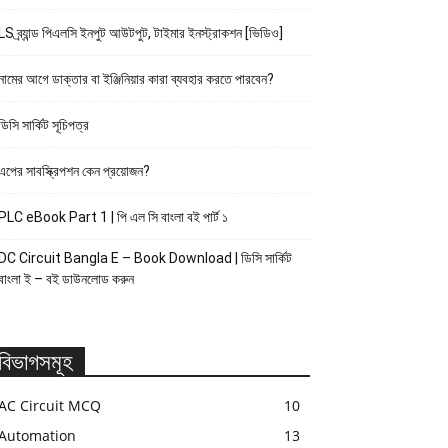
LS ব্র্যান্ড পিএলসি ইনপুট আউটপুট, টাইমার ইনস্ট্রাকশন [ভিডিও]
নামের আগে ডাক্তার বা ইঞ্জিনিয়ার কারা ব্যবহার করতে পারবেন?
ডিসি সার্কিট সূচিপত্র
এপের সাবস্ক্রিপশন কেন প্রয়োজন?
PLC eBook Part 1 | পি এল সি বাংলা বই পার্ট ১
DC Circuit Bangla E – Book Download | ডিসি সার্কিট
বাংলা ই – বই ডাউনলোড করুন
বিভাগসমূহ
AC Circuit MCQ
10
Automation
13