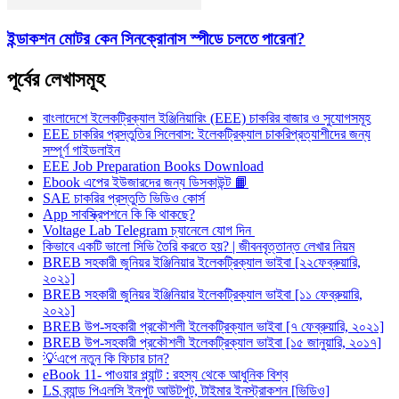
ইন্ডাকশন মোটর কেন সিনক্রোনাস স্পীডে চলতে পারেনা?
পূর্বের লেখাসমূহ
বাংলাদেশে ইলেকট্রিক্যাল ইঞ্জিনিয়ারিং (EEE) চাকরির বাজার ও সুযোগসমূহ
EEE চাকরির প্রস্তুতির সিলেবাস: ইলেকট্রিক্যাল চাকরিপ্রত্যাশীদের জন্য
সম্পূর্ণ গাইডলাইন
EEE Job Preparation Books Download
Ebook এপের ইউজারদের জন্য ডিসকাউন্ট 📙
SAE চাকরির প্রস্তুতি ভিডিও কোর্স
App সাবস্ক্রিপশনে কি কি থাকছে?
Voltage Lab Telegram চ্যানেলে যোগ দিন
কিভাবে একটি ভালো সিভি তৈরি করতে হয়? | জীবনবৃত্তান্ত লেখার নিয়ম
BREB সহকারী জুনিয়র ইঞ্জিনিয়ার ইলেকট্রিক্যাল ভাইবা [২২ফেব্রুয়ারি,
২০২১]
BREB সহকারী জুনিয়র ইঞ্জিনিয়ার ইলেকট্রিক্যাল ভাইবা [১১ ফেব্রুয়ারি,
২০২১]
BREB উপ-সহকারী প্রকৌশলী ইলেকট্রিক্যাল ভাইবা [৭ ফেব্রুয়ারি, ২০২১]
BREB উপ-সহকারী প্রকৌশলী ইলেকট্রিক্যাল ভাইবা [১৫ জানুয়ারি, ২০১৭]
💡এপে নতুন কি ফিচার চান?
eBook 11- পাওয়ার প্ল্যান্ট : রহস্য থেকে আধুনিক বিশ্ব
LS ব্র্যান্ড পিএলসি ইনপুট আউটপুট, টাইমার ইনস্ট্রাকশন [ভিডিও]