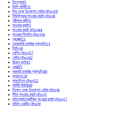
ডিপ্লোমা
5
ডিসি সার্কিট
31
থ্রি ফেজ ইন্ডকাশন মোটর (Pro)
19
নিউক্লিয়ার পাওয়ার প্ল্যান্ট (Pro)
8
পরীক্ষার রুটিন
1
পাওয়ার প্ল্যান্ট
3
পাওয়ার প্ল্যান্ট (Pro)
44
পাওয়ার সিস্টেম (Pro)
56
প্রজেক্ট
21
বেসরকারি চাকরির প্রস্তুতি
13
ভিডিও
8
মেশিন (Pro)
57
মোটর (Pro)
42
রিয়েল ভাইবা
3
রেজাল্ট
5
সরকারি চাকরির প্রস্তুতি
40
সাধারণ
118
সাবস্টেশন (Pro)
52
সার্কিট থিউরি
49
সিঙ্গেল ফেজ ইন্ডাকশন মোটর (Pro)
6
স্টিম পাওয়ার প্ল্যান্ট (Pro)
5
হাইড্রোইলেকট্রিক পাওয়ার প্ল্যান্ট (Pro)
17
হাউজ ওয়ারিং (Pro)
9