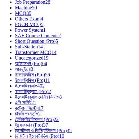
Job Preparation
28
Machine
50
MCQ
35
Others Exam
4
PGCB MCQ
5
Power System
1
SAE Course Contents
2
Short Question (Pro)
5
Sub-Station
14
Transformer MCQ
14
Uncategorized
19
অটোমেশন (Pro)
64
আরডুইনো
3
ইলেকট্রনিক্স (Pro)
56
ইলেকট্রনিক্স (Pro)
11
ইলেকট্রিক্যাল
402
ইলেকট্রিক্যাল (Pro)
2
ইলেকট্রিক্যাল মেশিন ভিডিও
8
এসি সার্কিট
21
কন্ট্রোল সিস্টেম
17
চাকরি প্রস্তুতি
2
টেলিকমিউনিকেশন (Pro)
22
ট্রান্সফরমার (Pro)
37
ট্রান্সমিশন ও ডিস্ট্রিবিউশন (Pro)
35
ডিজিটাল ইলেকট্রনিক্স (Pro)
10