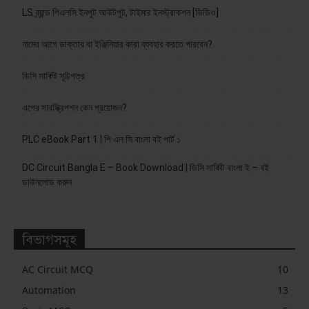
LS ব্র্যান্ড পিএলসি ইনপুট আউটপুট, টাইমার ইনস্ট্রাকশন [ভিডিও]
নামের আগে ডাক্তার বা ইঞ্জিনিয়ার কারা ব্যবহার করতে পারবেন?
ডিসি সার্কিট সূচিপত্র
এপের সাবস্ক্রিপশন কেন প্রয়োজন?
PLC eBook Part 1 | পি এল সি বাংলা বই পার্ট ১
DC Circuit Bangla E – Book Download | ডিসি সার্কিট বাংলা ই – বই
ডাউনলোড করুন
বিভাগসমূহ
AC Circuit MCQ
10
Automation
13