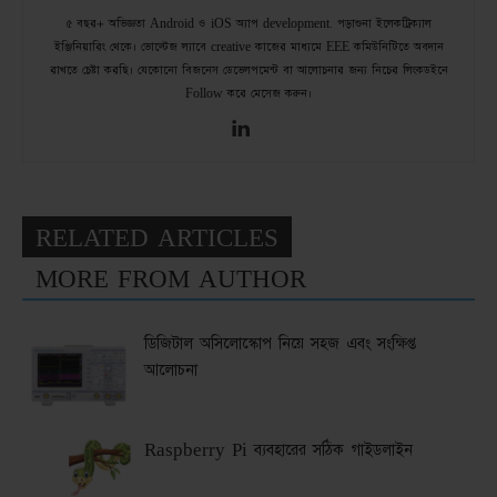
৫ বছর+ অভিজ্ঞতা Android ও iOS অ্যাপ development. পড়াশুনা ইলেকট্রিক্যাল
ইঞ্জিনিয়ারিং থেকে। ভোল্টেজ ল্যাবে creative কাজের মাধ্যমে EEE কমিউনিটিতে অবদান
রাখতে চেষ্টা করছি। যেকোনো বিজনেস ডেভেলপমেন্ট বা আলোচনার জন্য নিচের লিংকডইনে
Follow করে মেসেজ করুন।
RELATED ARTICLES
MORE FROM AUTHOR
ডিজিটাল অসিলোস্কোপ নিয়ে সহজ এবং সংক্ষিপ্ত
আলোচনা
Raspberry Pi ব্যবহারের সঠিক গাইডলাইন