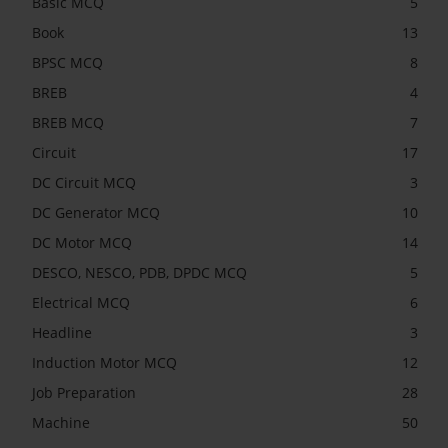
Basic MCQ
5
Book
13
BPSC MCQ
8
BREB
4
BREB MCQ
7
Circuit
17
DC Circuit MCQ
3
DC Generator MCQ
10
DC Motor MCQ
14
DESCO, NESCO, PDB, DPDC MCQ
5
Electrical MCQ
6
Headline
3
Induction Motor MCQ
12
Job Preparation
28
Machine
50