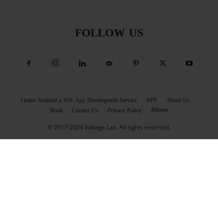
FOLLOW US
Flutter Android & iOS App Development Service
APP
About Us
Book
Contact Us
Privacy Policy
নীতিমালা
© 2017-2024 Voltage Lab. All rights reserved.