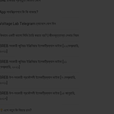
SAE চাকরির প্রস্তুতি ভিডিও কোর্স
App সাবস্ক্রিপশনে কি কি থাকছে?
Voltage Lab Telegram চ্যানেলে যোগ দিন
কিভাবে একটি ভালো সিভি তৈরি করতে হয়? | জীবনবৃত্তান্ত লেখার নিয়ম
BREB সহকারী জুনিয়র ইঞ্জিনিয়ার ইলেকট্রিক্যাল ভাইবা [২২ফেব্রুয়ারি,
২০২১]
BREB সহকারী জুনিয়র ইঞ্জিনিয়ার ইলেকট্রিক্যাল ভাইবা [১১
ফেব্রুয়ারি, ২০২১]
BREB উপ-সহকারী প্রকৌশলী ইলেকট্রিক্যাল ভাইবা [৭ ফেব্রুয়ারি,
২০২১]
BREB উপ-সহকারী প্রকৌশলী ইলেকট্রিক্যাল ভাইবা [১৫ জানুয়ারি,
২০১৭]
এপে নতুন কি ফিচার চান?