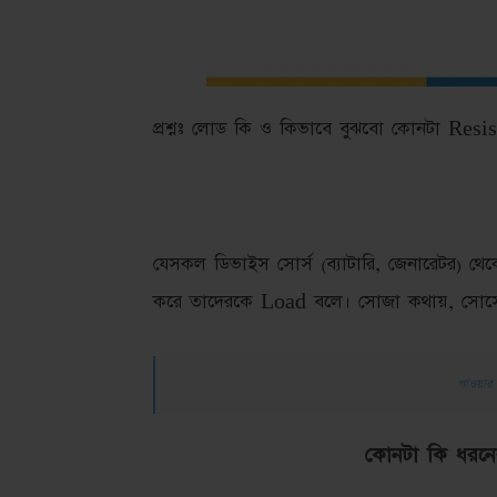
প্রশ্নঃ লোড কি ও কিভাবে বুঝবো কোনটা Res
যেসকল ডিভাইস সোর্স (ব্যাটারি, জেনারেটর) থে
করে তাদেরকে Load বলে। সোজা কথায়, সোর্স
পাওয়ার ফ্
কোনটা কি ধরনে