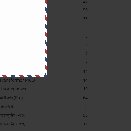
Job Preparation
28
Machine
50
MCQ
35
Others Exam
4
PGCB MCQ
5
Power System
1
SAE Course Contents
2
Short Question (Pro)
5
Sub-Station
14
Transformer MCQ
14
Uncategorized
19
অটোমেশন (Pro)
64
আরডুইনো
3
ইলেকট্রনিক্স (Pro)
56
ইলেকট্রনিক্স (Pro)
11