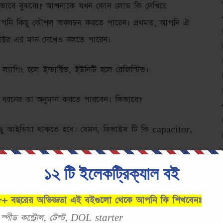
ি ভাবে বুঝবো? আপনাকে যখন কোন লোড কি দেখিয়ে
পনি কিছু কৌশল অবলম্বন করতে পারেন। প্রথমত, আপনি ঐ
যাক্টর এর মান দেখেও বলতে পারেন।
ল্যাগিং হলে ইন্ডাক্টিভ, ইউনিটি হলে রেজিস্টিভ।
 ধরনের তা অনুমান করতে পারবেন। কিভাবে?
কিছু আইডিয়া থাকতে হবে। যেমন, ডিভাইস টি কি capacitor,
১২ টি ইলেকট্রিক্যাল বই
r & Inductor দুটোই থাকে তাহলে সেটা কোন ধরনের লোড
 ৮+ বছরের অভিজ্ঞতা এই বইগুলো থেকে আপনি কি শিখবেনঃ
, স্পীড কন্ট্রোল, টেস্ট, DOL starter