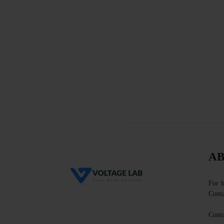
AB
For b
Conta
Conta