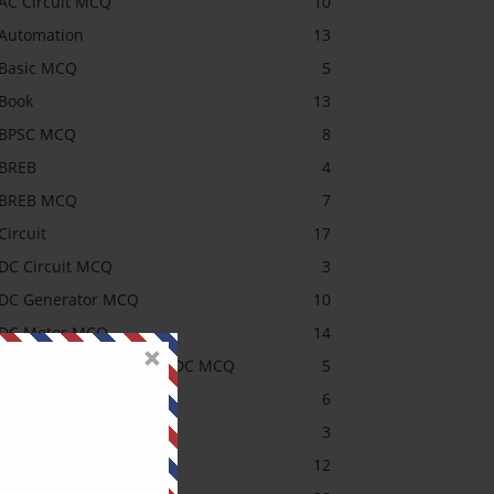
AC Circuit MCQ
10
Automation
13
Basic MCQ
5
Book
13
BPSC MCQ
8
BREB
4
BREB MCQ
7
Circuit
17
DC Circuit MCQ
3
DC Generator MCQ
10
DC Motor MCQ
14
DESCO, NESCO, PDB, DPDC MCQ
5
Electrical MCQ
6
Headline
3
Induction Motor MCQ
12