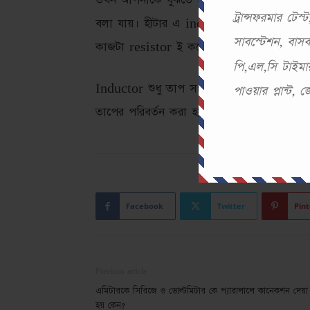
তখন আপনাকে বুঝতে হবে যে এই ডিভাইস এর ব
ট্রান্সফরমার টে
বলা যায়। হীটার এ inductor & resistor দু
সাবস্টেশন, বা
কাজটা resistor ই করে।
পি,এল,সি টাইমার
Inductor শুধু তাপ সংরক্ষণ করে মাত্র। Hea
পাওয়ার প্লান্ট,
তাপের পরিবর্তন করা হয়। কারণ আমরা জানি, 
Facebook
Twitter
Pint
Previous article
এমিটারকে সিরিজে ও ভোল্টমিটার কে প্যারালালে কানেকশন দেয়া
হয় কেন?