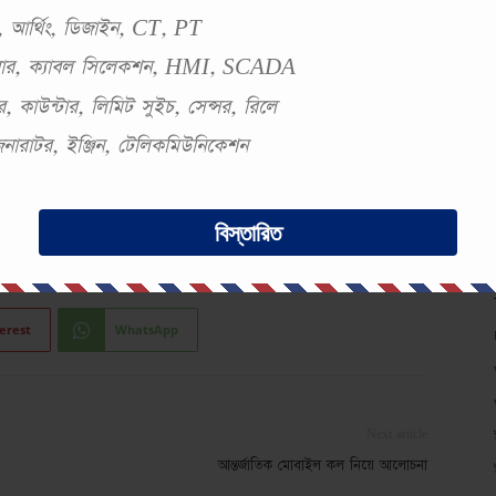
েসিক কাজ টা কে করতেছে? উদাহরণ দিলে হীটারের কথাই
স্ট, আর্থিং, ডিজাইন, CT, PT
টোই আছে। কিন্তু আসল কাজ অর্থাৎ heat producing এর
সবার, ক্যাবল সিলেকশন, HMI, SCADA
, কাউন্টার, লিমিট সুইচ, সেন্সর, রিলে
ter এ variable resistor use করে রোধের পরিবর্তন এ
 জেনারাটর, ইঞ্জিন, টেলিকমিউনিকেশন
H = I^2 * R * t
বিস্তারিত
erest
WhatsApp
Next article
আন্তর্জাতিক মোবাইল কল নিয়ে আলোচনা