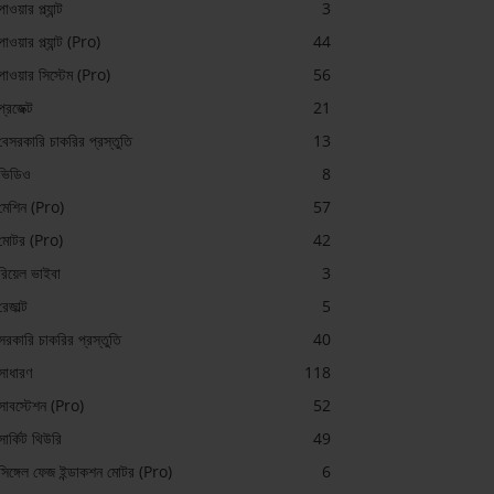
পাওয়ার প্ল্যান্ট
3
পাওয়ার প্ল্যান্ট (Pro)
44
পাওয়ার সিস্টেম (Pro)
56
প্রজেক্ট
21
বেসরকারি চাকরির প্রস্তুতি
13
ভিডিও
8
মেশিন (Pro)
57
মোটর (Pro)
42
রিয়েল ভাইবা
3
রেজাল্ট
5
সরকারি চাকরির প্রস্তুতি
40
সাধারণ
118
সাবস্টেশন (Pro)
52
সার্কিট থিউরি
49
সিঙ্গেল ফেজ ইন্ডাকশন মোটর (Pro)
6