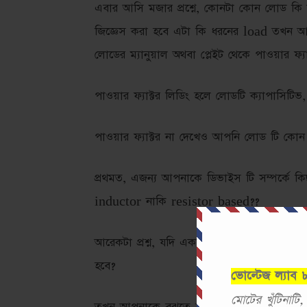
এবার আসি মজার প্রশ্নে, কোনটা কোন লোড ক
জিজ্ঞেস করা হবে এটা কি ধরনের load তখন আ
লোডের ম্যানুয়াল অথবা প্লেইট থেকে পাওয়ার ফ্
পাওয়ার ফ্যাক্টর লিডিং হলে লোডটি ক্যাপাসিটিভ, 
পাওয়ার ফ্যাক্টর না দেখেও আপনি লোড টি কোন
প্রথমত, এজন্য আপনাকে ডিভাইস টি সম্পর্কে 
inductor নাকি resistor based??
আরেকটা প্রশ্ন, যদি একটি ডিভাইসে Resisto
হবে?
ভোল্টেজ ল্যাব
মোটের খুঁটিনাটি