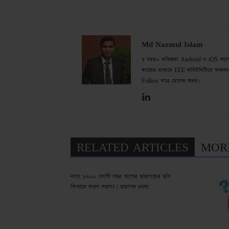
Md Nazmul Islam
৫ বছর+ অভিজ্ঞতা Android ও iOS অ্যাপ de
কাজের মাধ্যমে EEE কমিউনিটিতে অবদান 
Follow করে মেসেজ করুন।
RELATED ARTICLES
MOR
নাসা ১৩০০ কোটি বছর আগের ছায়াপথের ছবি
কিভাবে ধারণ করল? | ছায়াপথ রহস্য