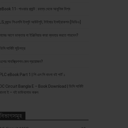
eBook 11- পাওয়ার প্ল্যান্ট : রহস্য থেকে আধুনিক বিশ্ব
LS ব্র্যান্ড পিএলসি ইনপুট আউটপুট, টাইমার ইনস্ট্রাকশন [ভিডিও]
নামের আগে ডাক্তার বা ইঞ্জিনিয়ার কারা ব্যবহার করতে পারবেন?
ডিসি সার্কিট সূচিপত্র
এপের সাবস্ক্রিপশন কেন প্রয়োজন?
PLC eBook Part 1 | পি এল সি বাংলা বই পার্ট ১
DC Circuit Bangla E – Book Download | ডিসি সার্কিট
বাংলা ই – বই ডাউনলোড করুন
বিভাগসমূহ