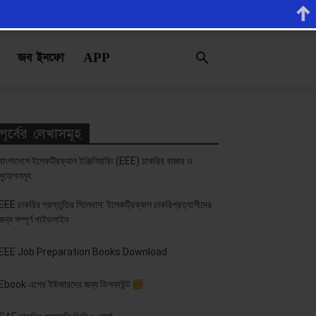
জব ইনফো
APP
পূর্বের লেখাসমূহ
বাংলাদেশে ইলেকট্রিক্যাল ইঞ্জিনিয়ারিং (EEE) চাকরির বাজার ও
সুযোগসমূহ
EEE চাকরির প্রস্তুতির সিলেবাস: ইলেকট্রিক্যাল চাকরিপ্রত্যাশীদের
জন্য সম্পূর্ণ গাইডলাইন
EEE Job Preparation Books Download
Ebook এপের ইউজারদের জন্য ডিসকাউন্ট