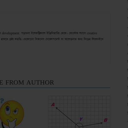
velopment. পড়াশুনা ইলেকট্রিক্যাল ইঞ্জিনিয়ারিং থেকে। ভোল্টেজ ল্যাবে creative
রাখতে চেষ্টা করছি। যেকোনো বিজনেস ডেভেলপমেন্ট বা আলোচনার জন্য নিচের লিংকডইনে
E FROM AUTHOR