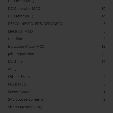
DC Circuit MCQ
3
DC Generator MCQ
10
DC Motor MCQ
14
DESCO, NESCO, PDB, DPDC MCQ
5
Electrical MCQ
6
Headline
3
Induction Motor MCQ
12
Job Preparation
28
Machine
50
MCQ
35
Others Exam
4
PGCB MCQ
5
Power System
1
SAE Course Contents
2
Short Question (Pro)
5