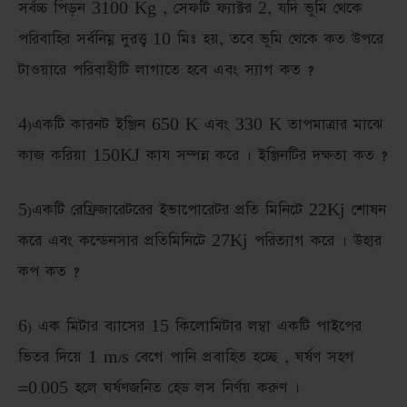
সর্বচ্চ পিড়ন 3100 Kg , সেফটি ফ্যাক্টর 2, যদি ভূমি থেকে
পরিবাহির সর্বনিম্ন দুরত্ত্ব 10 মিঃ হয়, তবে ভূমি থেকে কত উপরে
টাওয়ারে পরিবাহীটি লাগাতে হবে এবং স্যাগ কত ?
4)একটি কারনট ইঞ্জিন 650 K এবং 330 K তাপমাত্রার মাঝে
কাজ করিয়া 150KJ কায সম্পন্ন করে । ইঞ্জিনটির দক্ষতা কত ?
5)একটি রেফ্রিজারেটরের ইভাপোরেটর প্রতি মিনিটে 22Kj শোষন
করে এবং কন্ডেনসার প্রতিমিনিটে 27Kj পরিত্যাগ করে । উহার
কপ কত ?
6) এক মিটার ব্যাসের 15 কিলোমিটার লম্বা একটি পাইপের
ভিতর দিয়ে 1 m/s বেগে পানি প্রবাহিত হচ্ছে , ঘর্ষণ সহগ
=0.005 হলে ঘর্ষণজনিত হেড লস নির্ণয় করুণ ।