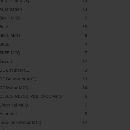
AC Circuit MCQ
10
Automation
13
Basic MCQ
5
Book
13
BPSC MCQ
8
BREB
4
BREB MCQ
7
Circuit
17
DC Circuit MCQ
3
DC Generator MCQ
10
DC Motor MCQ
14
DESCO, NESCO, PDB, DPDC MCQ
5
Electrical MCQ
6
Headline
3
Induction Motor MCQ
12