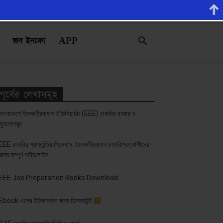
জব ইনফো
APP
পূর্বের লেখাসমূহ
বাংলাদেশে ইলেকট্রিক্যাল ইঞ্জিনিয়ারিং (EEE) চাকরির বাজার ও
সুযোগসমূহ
EEE চাকরির প্রস্তুতির সিলেবাস: ইলেকট্রিক্যাল চাকরিপ্রত্যাশীদের
জন্য সম্পূর্ণ গাইডলাইন
EEE Job Preparation Books Download
Ebook এপের ইউজারদের জন্য ডিসকাউন্ট