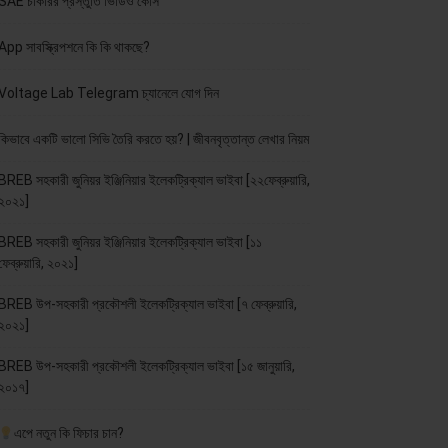
SAE চাকরির প্রস্তুতি ভিডিও কোর্স
App সাবস্ক্রিপশনে কি কি থাকছে?
Voltage Lab Telegram চ্যানেলে যোগ দিন
কিভাবে একটি ভালো সিভি তৈরি করতে হয়? | জীবনবৃত্তান্ত লেখার নিয়ম
BREB সহকারী জুনিয়র ইঞ্জিনিয়ার ইলেকট্রিক্যাল ভাইবা [২২ফেব্রুয়ারি,
২০২১]
BREB সহকারী জুনিয়র ইঞ্জিনিয়ার ইলেকট্রিক্যাল ভাইবা [১১
ফেব্রুয়ারি, ২০২১]
BREB উপ-সহকারী প্রকৌশলী ইলেকট্রিক্যাল ভাইবা [৭ ফেব্রুয়ারি,
২০২১]
BREB উপ-সহকারী প্রকৌশলী ইলেকট্রিক্যাল ভাইবা [১৫ জানুয়ারি,
২০১৭]
এপে নতুন কি ফিচার চান?