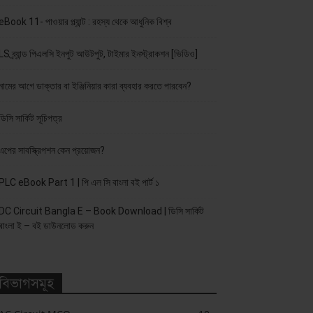
eBook 11- পাওয়ার প্ল্যান্ট : রহস্য থেকে আধুনিক বিশ্ব
LS ব্র্যান্ড পিএলসি ইনপুট আউটপুট, টাইমার ইনস্ট্রাকশন [ভিডিও]
নামের আগে ডাক্তার বা ইঞ্জিনিয়ার কারা ব্যবহার করতে পারবেন?
ডিসি সার্কিট সূচিপত্র
এপের সাবস্ক্রিপশন কেন প্রয়োজন?
PLC eBook Part 1 | পি এল সি বাংলা বই পার্ট ১
DC Circuit Bangla E – Book Download | ডিসি সার্কিট
বাংলা ই – বই ডাউনলোড করুন
বিভাগসমূহ