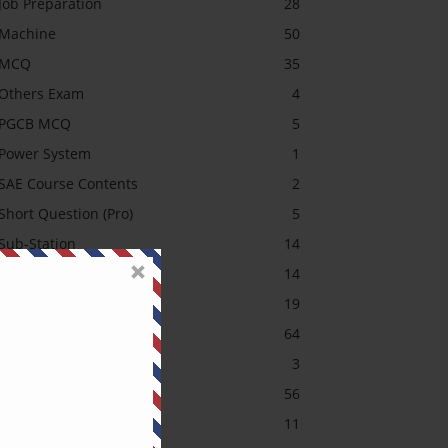
Job Preparation
28
Machine
50
MCQ
35
Others Exam
4
PGCB MCQ
5
Power System
1
SAE Course Contents
2
Short Question (Pro)
5
Sub-Station
14
Transformer MCQ
14
Uncategorized
19
অটোমেশন (Pro)
64
আরডুইনো
3
ইলেকট্রনিক্স (Pro)
56
ইলেকট্রনিক্স (Pro)
11