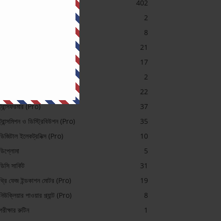
ইলেকট্রিক্যাল
402
ইলেকট্রিক্যাল (Pro)
2
ইলেকট্রিক্যাল মেশিন ভিডিও
8
এসি সার্কিট
21
কন্ট্রোল সিস্টেম
17
চাকরি প্রস্তুতি
2
টেলিকমিউনিকেশন (Pro)
22
ট্রান্সফরমার (Pro)
37
ট্রান্সমিশন ও ডিস্ট্রিবিউশন (Pro)
35
ডিজিটাল ইলেকট্রনিক্স (Pro)
10
ডিপ্লোমা
5
ডিসি সার্কিট
31
থ্রি ফেজ ইন্ডকাশন মোটর (Pro)
19
নিউক্লিয়ার পাওয়ার প্ল্যান্ট (Pro)
8
পরীক্ষার রুটিন
1