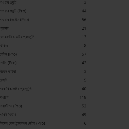
পাওয়ার প্ল্যান্ট
3
পাওয়ার প্ল্যান্ট (Pro)
44
পাওয়ার সিস্টেম (Pro)
56
প্রজেক্ট
21
বেসরকারি চাকরির প্রস্তুতি
13
ভিডিও
8
মেশিন (Pro)
57
মোটর (Pro)
42
রিয়েল ভাইবা
3
রেজাল্ট
5
সরকারি চাকরির প্রস্তুতি
40
সাধারণ
118
সাবস্টেশন (Pro)
52
সার্কিট থিউরি
49
সিঙ্গেল ফেজ ইন্ডাকশন মোটর (Pro)
6