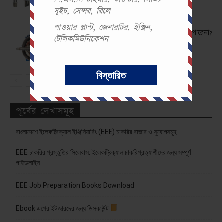
সুইচ, সেন্সর, রিলে
পাওয়ার প্লান্ট, জেনারাটর, ইঞ্জিন,
ইন্ডাকশন মোটর কেন সিনক্রোনাস স্পীডে চলতে পারেনা?
টেলিকমিউনিকেশন
বিস্তারিত
পূর্বের লেখাসমূহ
বাংলাদেশে ইলেকট্রিক্যাল ইঞ্জিনিয়ারিং (EEE) চাকরির বাজার ও সুযোগসমূহ
EEE চাকরির প্রস্তুতির সিলেবাস: ইলেকট্রিক্যাল চাকরিপ্রত্যাশীদের জন্য সম্পূর্ণ
গাইডলাইন
EEE Job Preparation Books Download
Ebook এপের ইউজারদের জন্য ডিসকাউন্ট