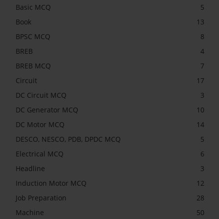
Basic MCQ
5
Book
13
BPSC MCQ
8
BREB
4
BREB MCQ
7
Circuit
17
DC Circuit MCQ
3
DC Generator MCQ
10
DC Motor MCQ
14
DESCO, NESCO, PDB, DPDC MCQ
5
Electrical MCQ
6
Headline
3
Induction Motor MCQ
12
Job Preparation
28
Machine
50