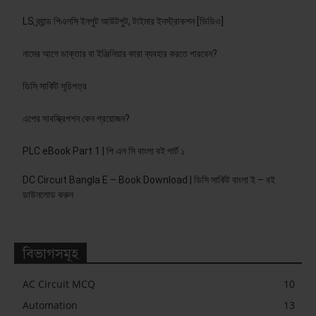
LS ব্র্যান্ড পিএলসি ইনপুট আউটপুট, টাইমার ইনস্ট্রাকশন [ভিডিও]
নামের আগে ডাক্তার বা ইঞ্জিনিয়ার কারা ব্যবহার করতে পারবেন?
ডিসি সার্কিট সূচিপত্র
এপের সাবস্ক্রিপশন কেন প্রয়োজন?
PLC eBook Part 1 | পি এল সি বাংলা বই পার্ট ১
DC Circuit Bangla E – Book Download | ডিসি সার্কিট বাংলা ই – বই
ডাউনলোড করুন
বিভাগসমূহ
AC Circuit MCQ
10
Automation
13