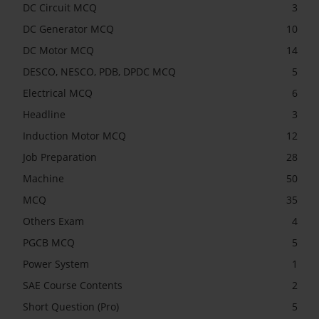
DC Circuit MCQ
3
DC Generator MCQ
10
DC Motor MCQ
14
DESCO, NESCO, PDB, DPDC MCQ
5
Electrical MCQ
6
Headline
3
Induction Motor MCQ
12
Job Preparation
28
Machine
50
MCQ
35
Others Exam
4
PGCB MCQ
5
Power System
1
SAE Course Contents
2
Short Question (Pro)
5