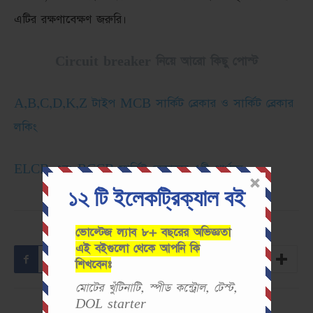
এটির রক্ষণাবেক্ষণ জরুরি।
Circuit breaker নিয়ে আরো কিছু পোস্ট
A,B,C,D,K,Z টাইপ MCB সার্কিট ব্রেকার ও সার্কিট ব্রেকার
লকিং
ELCB এবং RCCB সার্কিট ব্রেকারের ৫টি পার্থক্য
১২ টি ইলেকট্রিক্যাল বই
ভোল্টেজ ল্যাব ৮+ বছরের অভিজ্ঞতা
এই বইগুলো থেকে আপনি কি
Facebook
Twitter
Pinterest
শিখবেনঃ
মোটের খুঁটিনাটি, স্পীড কন্ট্রোল, টেস্ট,
DOL starter