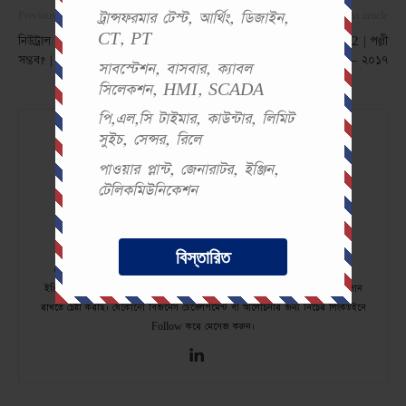
ট্রান্সফরমার টেস্ট, আর্থিং, ডিজাইন,
Previous article
Next article
CT, PT
নিউট্রাল ছাড়া কিভাবে বাতি জ্বালানো
BREB MCQ Test 2 | পল্লী
সম্ভব? | নিউট্রাল, স্টার কানেকশন কি?
বিদ্যুতায়ন বোর্ড পরীক্ষা – ২০১৭
সাবস্টেশন, বাসবার, ক্যাবল
সিলেকশন, HMI, SCADA
পি,এল,সি টাইমার, কাউন্টার, লিমিট
সুইচ, সেন্সর, রিলে
পাওয়ার প্লান্ট, জেনারাটর, ইঞ্জিন,
টেলিকমিউনিকেশন
Md Nazmul Islam
বিস্তারিত
৫ বছর+ অভিজ্ঞতা Android ও iOS অ্যাপ development. পড়াশুনা ইলেকট্রিক্যাল
ইঞ্জিনিয়ারিং থেকে। ভোল্টেজ ল্যাবে creative কাজের মাধ্যমে EEE কমিউনিটিতে অবদান
রাখতে চেষ্টা করছি। যেকোনো বিজনেস ডেভেলপমেন্ট বা আলোচনার জন্য নিচের লিংকডইনে
Follow করে মেসেজ করুন।