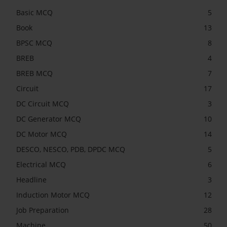
Basic MCQ
5
Book
13
BPSC MCQ
8
BREB
4
BREB MCQ
7
Circuit
17
DC Circuit MCQ
3
DC Generator MCQ
10
DC Motor MCQ
14
DESCO, NESCO, PDB, DPDC MCQ
5
Electrical MCQ
6
Headline
3
Induction Motor MCQ
12
Job Preparation
28
Machine
50