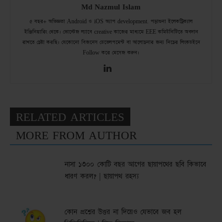
Md Nazmul Islam
৫ বছর+ অভিজ্ঞতা Android ও iOS অ্যাপ development. পড়াশুনা ইলেকট্রিক্যাল
ইঞ্জিনিয়ারিং থেকে। ভোল্টেজ ল্যাবে creative কাজের মাধ্যমে EEE কমিউনিটিতে অবদান
রাখতে চেষ্টা করছি। যেকোনো বিজনেস ডেভেলপমেন্ট বা আলোচনার জন্য নিচের লিংকডইনে
Follow করে মেসেজ করুন।
RELATED ARTICLES
MORE FROM AUTHOR
নাসা ১৩০০ কোটি বছর আগের ছায়াপথের ছবি কিভাবে
ধারণ করল? | ছায়াপথ রহস্য
কোন প্রশ্নের উত্তর না দিয়েও যেভাবে জব হল