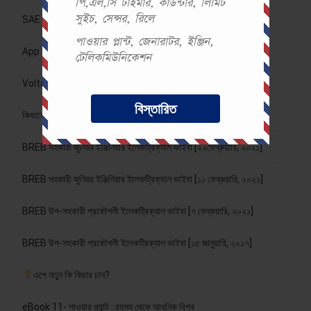
পি,এল,সি টাইমার, কাউন্টার, লিমিট
সুইচ, সেন্সর, রিলে
SAE চাকরির প্রস্তুতি ভিডিও কোর্স
পাওয়ার প্লান্ট, জেনারাটর, ইঞ্জিন,
App সাবস্ক্রিপশনে কি কি থাকছে?
টেলিকমিউনিকেশন
Voltage Lab Telegram চ্যানেলে যোগ দিন
বিস্তারিত
কিভাবে একটি ভালো সিভি তৈরি করতে হয়? | জীবনবৃত্তান্ত লেখার নিয়ম
BREB সহকারী জুনিয়র ইঞ্জিনিয়ার ইলেকট্রিক্যাল ভাইবা [২২ফেব্রুয়ারি, ২০২১]
BREB সহকারী জুনিয়র ইঞ্জিনিয়ার ইলেকট্রিক্যাল ভাইবা [১১ ফেব্রুয়ারি, ২০২১]
BREB উপ-সহকারী প্রকৌশলী ইলেকট্রিক্যাল ভাইবা [৭ ফেব্রুয়ারি, ২০২১]
BREB উপ-সহকারী প্রকৌশলী ইলেকট্রিক্যাল ভাইবা [১৫ জানুয়ারি, ২০১৭]
এপে নতুন কি ফিচার চান?
eBook 11- পাওয়ার প্ল্যান্ট : রহস্য থেকে আধুনিক বিশ্ব