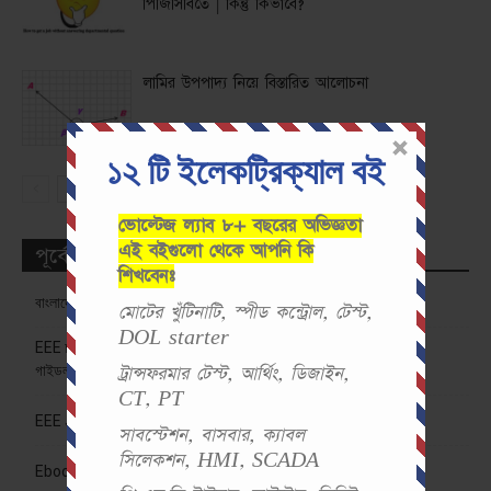
পিজিসিবিতে | কিন্তু কিভাবে?
লামির উপপাদ্য নিয়ে বিস্তারিত আলোচনা
১২ টি ইলেকট্রিক্যাল বই
ভোল্টেজ ল্যাব ৮+ বছরের অভিজ্ঞতা
এই বইগুলো থেকে আপনি কি
পূর্বের লেখাসমূহ
শিখবেনঃ
বাংলাদেশে ইলেকট্রিক্যাল ইঞ্জিনিয়ারিং (EEE) চাকরির বাজার ও সুযোগসমূহ
মোটের খুঁটিনাটি, স্পীড কন্ট্রোল, টেস্ট,
DOL starter
EEE চাকরির প্রস্তুতির সিলেবাস: ইলেকট্রিক্যাল চাকরিপ্রত্যাশীদের জন্য সম্পূর্ণ
গাইডলাইন
ট্রান্সফরমার টেস্ট, আর্থিং, ডিজাইন,
CT, PT
EEE Job Preparation Books Download
সাবস্টেশন, বাসবার, ক্যাবল
সিলেকশন, HMI, SCADA
Ebook এপের ইউজারদের জন্য ডিসকাউন্ট