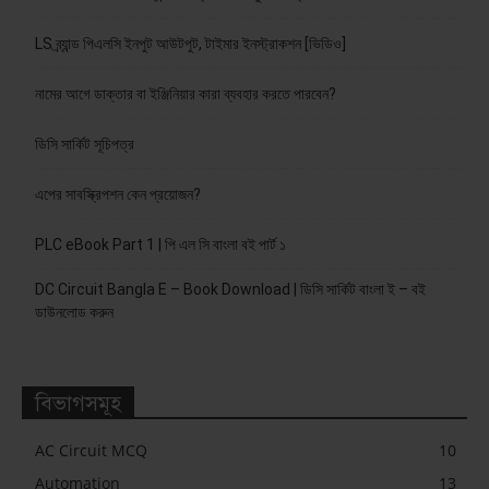
LS ব্র্যান্ড পিএলসি ইনপুট আউটপুট, টাইমার ইনস্ট্রাকশন [ভিডিও]
নামের আগে ডাক্তার বা ইঞ্জিনিয়ার কারা ব্যবহার করতে পারবেন?
ডিসি সার্কিট সূচিপত্র
এপের সাবস্ক্রিপশন কেন প্রয়োজন?
PLC eBook Part 1 | পি এল সি বাংলা বই পার্ট ১
DC Circuit Bangla E – Book Download | ডিসি সার্কিট বাংলা ই – বই
ডাউনলোড করুন
বিভাগসমূহ
AC Circuit MCQ
10
Automation
13