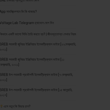
SAE চাকরির প্রস্তুতি ভিডিও কোর্স
App সাবস্ক্রিপশনে কি কি থাকছে?
Voltage Lab Telegram চ্যানেলে যোগ দিন
কিভাবে একটি ভালো সিভি তৈরি করতে হয়? | জীবনবৃত্তান্ত লেখার নিয়ম
BREB সহকারী জুনিয়র ইঞ্জিনিয়ার ইলেকট্রিক্যাল ভাইবা [২২ফেব্রুয়ারি,
২০২১]
BREB সহকারী জুনিয়র ইঞ্জিনিয়ার ইলেকট্রিক্যাল ভাইবা [১১
ফেব্রুয়ারি, ২০২১]
BREB উপ-সহকারী প্রকৌশলী ইলেকট্রিক্যাল ভাইবা [৭ ফেব্রুয়ারি,
২০২১]
BREB উপ-সহকারী প্রকৌশলী ইলেকট্রিক্যাল ভাইবা [১৫ জানুয়ারি,
২০১৭]
এপে নতুন কি ফিচার চান?