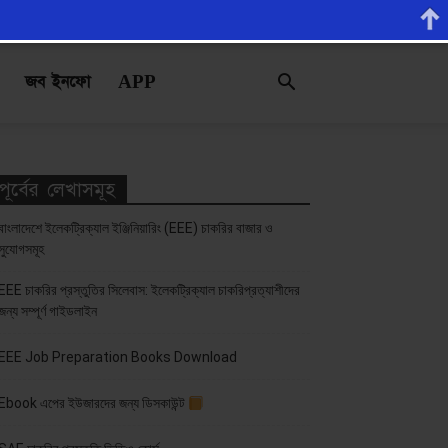
জব ইনফো
APP
পূর্বের লেখাসমূহ
বাংলাদেশে ইলেকট্রিক্যাল ইঞ্জিনিয়ারিং (EEE) চাকরির বাজার ও
সুযোগসমূহ
EEE চাকরির প্রস্তুতির সিলেবাস: ইলেকট্রিক্যাল চাকরিপ্রত্যাশীদের
জন্য সম্পূর্ণ গাইডলাইন
EEE Job Preparation Books Download
Ebook এপের ইউজারদের জন্য ডিসকাউন্ট