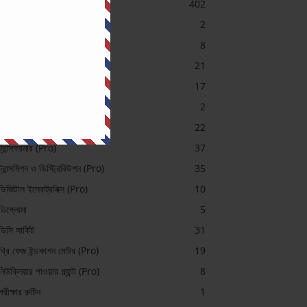
ইলেকট্রিক্যাল
402
ইলেকট্রিক্যাল (Pro)
2
ইলেকট্রিক্যাল মেশিন ভিডিও
8
এসি সার্কিট
21
কন্ট্রোল সিস্টেম
17
চাকরি প্রস্তুতি
2
টেলিকমিউনিকেশন (Pro)
22
ট্রান্সফরমার (Pro)
37
ট্রান্সমিশন ও ডিস্ট্রিবিউশন (Pro)
35
ডিজিটাল ইলেকট্রনিক্স (Pro)
10
ডিপ্লোমা
5
ডিসি সার্কিট
31
থ্রি ফেজ ইন্ডকাশন মোটর (Pro)
19
নিউক্লিয়ার পাওয়ার প্ল্যান্ট (Pro)
8
পরীক্ষার রুটিন
1