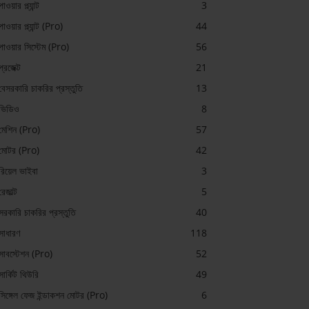
পাওয়ার প্ল্যান্ট
3
পাওয়ার প্ল্যান্ট (Pro)
44
পাওয়ার সিস্টেম (Pro)
56
প্রজেক্ট
21
বেসরকারি চাকরির প্রস্তুতি
13
ভিডিও
8
মেশিন (Pro)
57
মোটর (Pro)
42
রিয়েল ভাইবা
3
রেজাল্ট
5
সরকারি চাকরির প্রস্তুতি
40
সাধারণ
118
সাবস্টেশন (Pro)
52
সার্কিট থিউরি
49
সিঙ্গেল ফেজ ইন্ডাকশন মোটর (Pro)
6