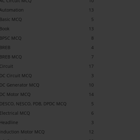
AC Circuit MCQ
10
Automation
13
Basic MCQ
5
Book
13
BPSC MCQ
8
BREB
4
BREB MCQ
7
Circuit
17
DC Circuit MCQ
3
DC Generator MCQ
10
DC Motor MCQ
14
DESCO, NESCO, PDB, DPDC MCQ
5
Electrical MCQ
6
Headline
3
Induction Motor MCQ
12