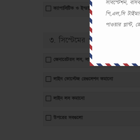
সাবস্টেশন, বা
ক্যাপাসিটিভ ও ইন্ডাক্টিভ
পি,এল,সি টাইমার
পাওয়ার প্লান্ট,
৩. সিস্টেমের পাওয়ার ফ্যাক্টর 
জেনারেটরস লস, লাইন এবং ট্রান্সফরমারের দক্ষত
লাইন ভোল্টেজ রেগুলেশন কমানো
লাইন লস কমানো
উপরের সবগুলো