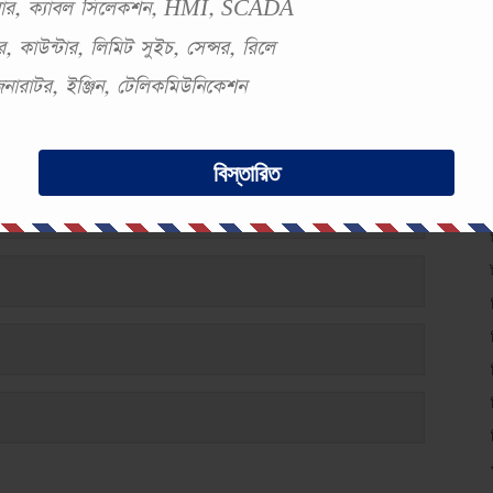
সবার, ক্যাবল সিলেকশন, HMI, SCADA
, কাউন্টার, লিমিট সুইচ, সেন্সর, রিলে
 জেনারাটর, ইঞ্জিন, টেলিকমিউনিকেশন
হাই রাখার কারণ কি?
বিস্তারিত
া সর্বোচ্চ কার্যপোযোগী করা