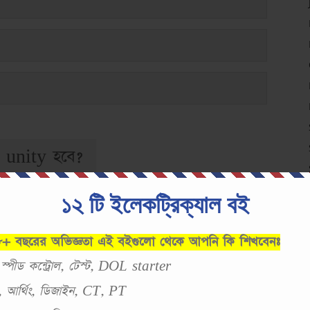
টর unity হবে?
১২ টি ইলেকট্রিক্যাল বই
 ৮+ বছরের অভিজ্ঞতা এই বইগুলো থেকে আপনি কি শিখবেনঃ
, স্পীড কন্ট্রোল, টেস্ট, DOL starter
স্ট, আর্থিং, ডিজাইন, CT, PT