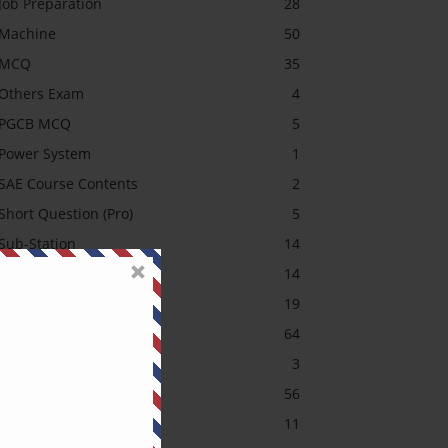
Job Preparation
28
Machine
50
MCQ
35
Others Exam
4
PGCB MCQ
5
Power System
1
SAE Course Contents
2
Short Question (Pro)
5
Sub-Station
14
Transformer MCQ
14
Uncategorized
19
অটোমেশন (Pro)
64
আরডুইনো
3
ইলেকট্রনিক্স (Pro)
56
ইলেকট্রনিক্স (Pro)
11