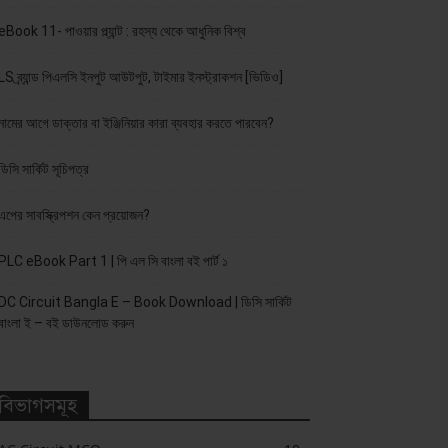
eBook 11- পাওয়ার প্ল্যান্ট : রহস্য থেকে আধুনিক বিশ্ব
LS ব্র্যান্ড পিএলসি ইনপুট আউটপুট, টাইমার ইনস্ট্রাকশন [ভিডিও]
নামের আগে ডাক্তার বা ইঞ্জিনিয়ার কারা ব্যবহার করতে পারবেন?
ডিসি সার্কিট সূচিপত্র
এপের সাবস্ক্রিপশন কেন প্রয়োজন?
PLC eBook Part 1 | পি এল সি বাংলা বই পার্ট ১
DC Circuit Bangla E – Book Download | ডিসি সার্কিট
বাংলা ই – বই ডাউনলোড করুন
বিভাগসমূহ