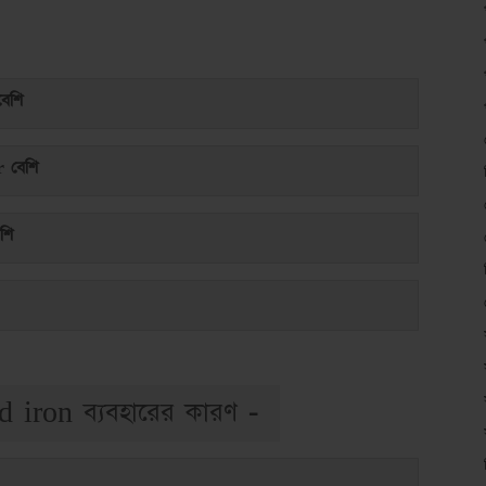
েশি
 বেশি
শি
ed iron ব্যবহারের কারণ -