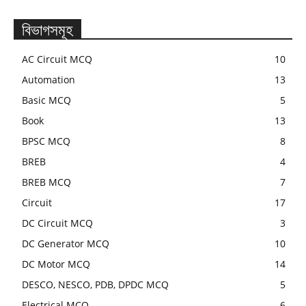
বিভাগসমূহ
AC Circuit MCQ
10
Automation
13
Basic MCQ
5
Book
13
BPSC MCQ
8
BREB
4
BREB MCQ
7
Circuit
17
DC Circuit MCQ
3
DC Generator MCQ
10
DC Motor MCQ
14
DESCO, NESCO, PDB, DPDC MCQ
5
Electrical MCQ
6