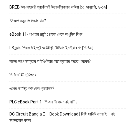
BREB উপ-সহকারী প্রকৌশলী ইলেকট্রিক্যাল ভাইবা [১৫ জানুয়ারি, ২০১৭]
💡এপে নতুন কি ফিচার চান?
eBook 11- পাওয়ার প্ল্যান্ট : রহস্য থেকে আধুনিক বিশ্ব
LS ব্র্যান্ড পিএলসি ইনপুট আউটপুট, টাইমার ইনস্ট্রাকশন [ভিডিও]
নামের আগে ডাক্তার বা ইঞ্জিনিয়ার কারা ব্যবহার করতে পারবেন?
ডিসি সার্কিট সূচিপত্র
এপের সাবস্ক্রিপশন কেন প্রয়োজন?
PLC eBook Part 1 | পি এল সি বাংলা বই পার্ট ১
DC Circuit Bangla E – Book Download | ডিসি সার্কিট বাংলা ই – বই
ডাউনলোড করুন