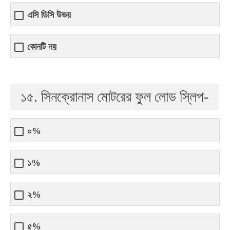
এসি ডিসি উভয়
কোনটি নয়
১৫. সিনক্রোনাস মোটরের ফুল লোড স্লিপ-
০%
১%
২%
৫%