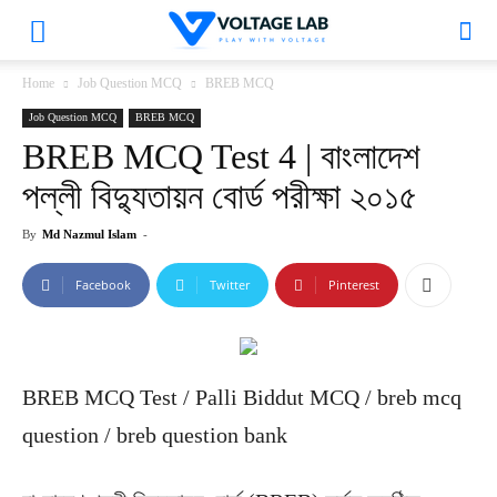
VoltageLab
Home
Job Question MCQ
BREB MCQ
Job Question MCQ
BREB MCQ
BREB MCQ Test 4 | বাংলাদেশ
পল্লী বিদ্যুতায়ন বোর্ড পরীক্ষা ২০১৫
By
Md Nazmul Islam
-
Facebook
Twitter
Pinterest
BREB MCQ Test / Palli Biddut MCQ / breb mcq
question / breb question bank