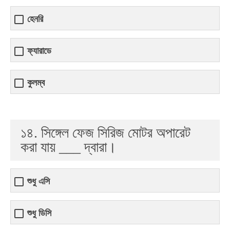
হেনরি
ফ্যারাডে
কুলম্ব
১৪. সিঙ্গেল ফেজ সিরিজ মোটর অপারেট
করা যায় ___ দ্বারা।
শুধু এসি
শুধু ডিসি