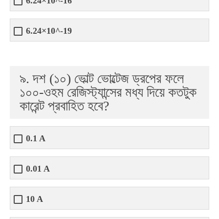
6.24×10^-16
6.24×10^-19
৯. দশ (১০) ভোল্ট ভোল্টেজ ড্রপের ফলে
১০০-ওহম রেজিস্ট্যান্সের মধ্য দিয়ে কতটুক
কারেন্ট প্রবাহিত হবে?
0.1 A
0.01 A
10 A