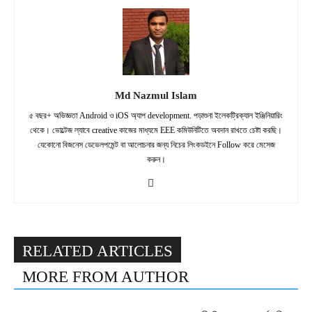
Md Nazmul Islam
৫ বছর+ অভিজ্ঞতা Android ও iOS অ্যাপ development. পড়াশুনা ইলেকট্রিক্যাল ইঞ্জিনিয়ারিং
থেকে। ভোল্টেজ ল্যাবে creative কাজের মাধ্যমে EEE কমিউনিটিতে অবদান রাখতে চেষ্টা করছি।
যেকোনো বিজনেস ডেভেলপমেন্ট বা আলোচনার জন্য নিচের লিংকডইনে Follow করে মেসেজ
করুন।
RELATED ARTICLES
MORE FROM AUTHOR