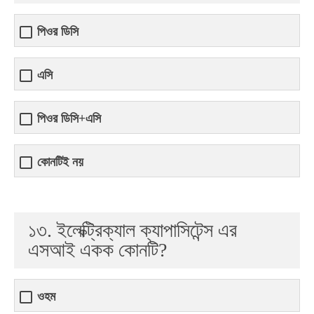
পিওর ডিসি
এসি
পিওর ডিসি+এসি
কোনটিই নয়
১৩. ইলেক্ট্রিক্যাল ক্যাপাসিটেন্স এর
এসআই একক কোনটি?
ওহম