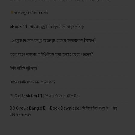
এপে নতুন কি ফিচার চান?
eBook 11- পাওয়ার প্ল্যান্ট : রহস্য থেকে আধুনিক বিশ্ব
LS ব্র্যান্ড পিএলসি ইনপুট আউটপুট, টাইমার ইনস্ট্রাকশন [ভিডিও]
নামের আগে ডাক্তার বা ইঞ্জিনিয়ার কারা ব্যবহার করতে পারবেন?
ডিসি সার্কিট সূচিপত্র
এপের সাবস্ক্রিপশন কেন প্রয়োজন?
PLC eBook Part 1 | পি এল সি বাংলা বই পার্ট ১
DC Circuit Bangla E – Book Download | ডিসি সার্কিট বাংলা ই – বই
ডাউনলোড করুন