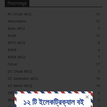
বিভাগসমূহ
AC Circuit MCQ
10
Automation
13
Basic MCQ
5
Book
13
BPSC MCQ
8
BREB
4
BREB MCQ
7
Circuit
17
DC Circuit MCQ
3
DC Generator MCQ
10
DC Motor MCQ
14
DESCO, NESCO, PDB, DPDC MCQ
5
১২ টি ইলেকট্রিক্যাল বই
Electrical MCQ
6