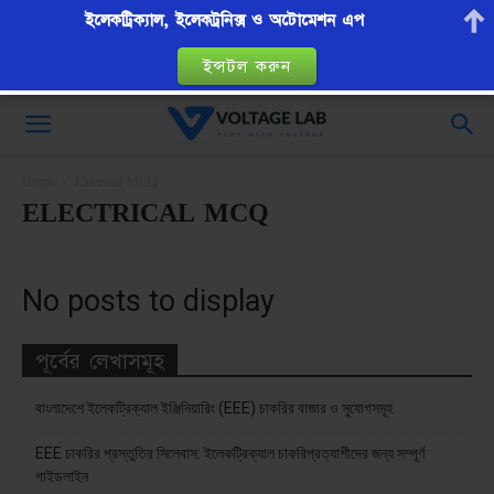
ইলেকট্রিক্যাল, ইলেকট্রনিক্স ও অটোমেশন এপ
ইন্সটল করুন
VoltageLab
Home
Electrical MCQ
ELECTRICAL MCQ
No posts to display
পূর্বের লেখাসমূহ
বাংলাদেশে ইলেকট্রিক্যাল ইঞ্জিনিয়ারিং (EEE) চাকরির বাজার ও সুযোগসমূহ
EEE চাকরির প্রস্তুতির সিলেবাস: ইলেকট্রিক্যাল চাকরিপ্রত্যাশীদের জন্য সম্পূর্ণ
গাইডলাইন