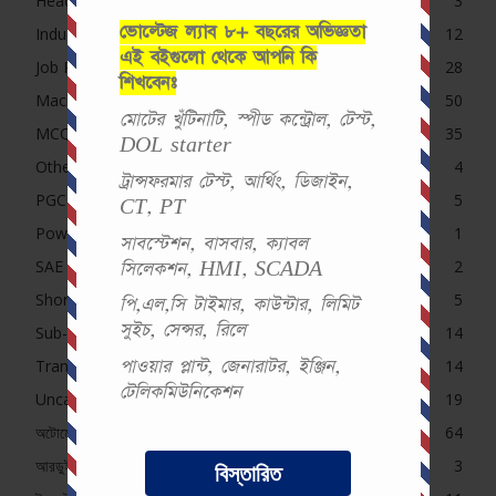
Headline
3
ভোল্টেজ ল্যাব ৮+ বছরের অভিজ্ঞতা
Induction Motor MCQ
12
এই বইগুলো থেকে আপনি কি
Job Preparation
28
শিখবেনঃ
Machine
50
মোটের খুঁটিনাটি, স্পীড কন্ট্রোল, টেস্ট,
MCQ
35
DOL starter
Others Exam
4
ট্রান্সফরমার টেস্ট, আর্থিং, ডিজাইন,
PGCB MCQ
5
CT, PT
Power System
1
সাবস্টেশন, বাসবার, ক্যাবল
SAE Course Contents
2
সিলেকশন, HMI, SCADA
Short Question (Pro)
5
পি,এল,সি টাইমার, কাউন্টার, লিমিট
সুইচ, সেন্সর, রিলে
Sub-Station
14
পাওয়ার প্লান্ট, জেনারাটর, ইঞ্জিন,
Transformer MCQ
14
টেলিকমিউনিকেশন
Uncategorized
19
অটোমেশন (Pro)
64
আরডুইনো
3
বিস্তারিত