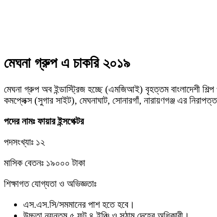
Facebook
Twitter
Pinterest
WhatsApp
মেঘনা গ্রুপ এ চাকরি ২০১৯
মেঘনা গ্রুপ অব ইন্ডাস্ট্রিজ হচ্ছে (এমজিআই) বৃহত্তম বাংলাদেশী শি
কমপ্লেক্স (সুগার সাইট), মেঘনাঘাট, সােনারগাঁ, নারায়ণগঞ্জ এর নিরাপত
পদের নামঃ ফায়ার ইন্সপেক্টর
পদসংখ্যাঃ ১২
মাসিক বেতনঃ ১৯০০০ টাকা
শিক্ষাগত যোগ্যতা ও অভিজ্ঞতাঃ
এস.এস.সি/সমমানের পাশ হতে হবে।
উচ্চতা ন্যূনতম ৫ ফুট ৪ ইঞ্চি ও সুঠাম দেহের অধিকারী।