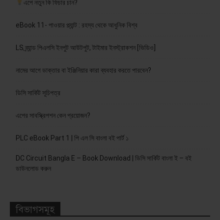
এপে নতুন কি ফিচার চান?
eBook 11- পাওয়ার প্ল্যান্ট : রহস্য থেকে আধুনিক বিশ্ব
LS ব্র্যান্ড পিএলসি ইনপুট আউটপুট, টাইমার ইনস্ট্রাকশন [ভিডিও]
নামের আগে ডাক্তার বা ইঞ্জিনিয়ার কারা ব্যবহার করতে পারবেন?
ডিসি সার্কিট সূচিপত্র
এপের সাবস্ক্রিপশন কেন প্রয়োজন?
PLC eBook Part 1 | পি এল সি বাংলা বই পার্ট ১
DC Circuit Bangla E – Book Download | ডিসি সার্কিট বাংলা ই – বই
ডাউনলোড করুন
বিভাগসমূহ