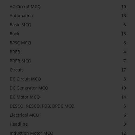
AC Circuit MCQ
10
Automation
13
Basic MCQ
5
Book
13
BPSC MCQ
8
BREB
4
BREB MCQ
7
Circuit
17
DC Circuit MCQ
3
DC Generator MCQ
10
DC Motor MCQ
14
DESCO, NESCO, PDB, DPDC MCQ
5
Electrical MCQ
6
Headline
3
Induction Motor MCQ
12