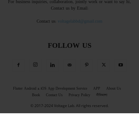
For business inquiries, collaboration, jointly work or want to say hi,
Contact us by Email:
Contact us:
voltagelabbd@gmail.com
FOLLOW US
Flutter Android & iOS App Development Service
APP
About Us
Book
Contact Us
Privacy Policy
নীতিমালা
© 2017-2024 Voltage Lab. All rights reserved.