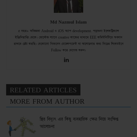
Md Nazmul Islam
৫ বছর+ অভিজ্ঞতা Android ও iOS অ্যাপ development. পড়াশুনা ইলেকট্রিক্যাল
ইঞ্জিনিয়ারিং থেকে। ভোল্টেজ ল্যাবে creative কাজের মাধ্যমে EEE কমিউনিটিতে অবদান
রাখতে চেষ্টা করছি। যেকোনো বিজনেস ডেভেলপমেন্ট বা আলোচনার জন্য নিচের লিংকডইনে
Follow করে মেসেজ করুন।
RELATED ARTICLES
MORE FROM AUTHOR
স্থির বিদ্যুৎ এর কিছু ব্যবহারিক ক্ষেত্র নিয়ে সংক্ষিপ্ত
আলোচনা