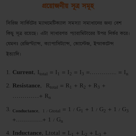
প্রয়োজনীয় সূত্র সমূহ
সিরিজ সার্কিটের ম্যাথমেটিক্যাল সমস্যা সমাধানের জন্য বেশ
কিছু সূত্র রয়েছে। এটা সাধারণত প্যারামিটারের উপর নির্ভর করে।
যেমনঃ রেজিস্ট্যান্স, ক্যাপাসিট্যান্স, ভোল্টেজ, ইন্ডাকটেন্স
ইত্যাদি।
Current
, I
= I
= I
= I
=………….. = I
total
1
2
3
n
Resistance
, R
= R
+ R
+ R
+
total
1
2
3
…………..+ R
n
= 1 / G
+ 1 / G
+ 1 / G
Conductance
, 1 / G
total
1
2
3
+…………..+ 1 / G
n
Inductance
, Ltotal = L
+ L
+ L
+
1
2
3