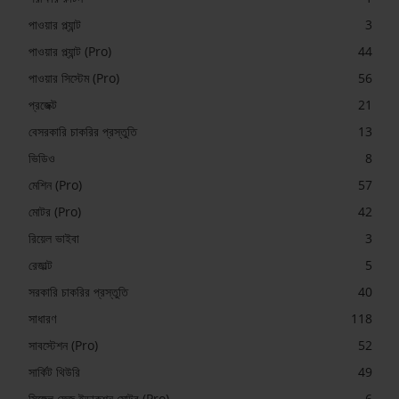
পাওয়ার প্ল্যান্ট
3
পাওয়ার প্ল্যান্ট (Pro)
44
পাওয়ার সিস্টেম (Pro)
56
প্রজেক্ট
21
বেসরকারি চাকরির প্রস্তুতি
13
ভিডিও
8
মেশিন (Pro)
57
মোটর (Pro)
42
রিয়েল ভাইবা
3
রেজাল্ট
5
সরকারি চাকরির প্রস্তুতি
40
সাধারণ
118
সাবস্টেশন (Pro)
52
সার্কিট থিউরি
49
সিঙ্গেল ফেজ ইন্ডাকশন মোটর (Pro)
6