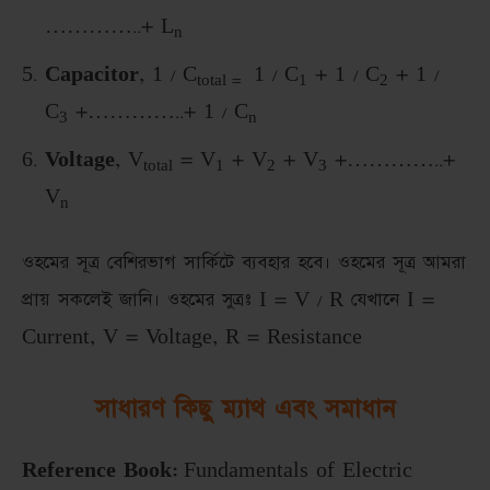
…………..+ L
n
Capacitor
, 1 / C
1 / C
+ 1 / C
+ 1 /
total =
1
2
C
+…………..+ 1 / C
3
n
Voltage
, V
= V
+ V
+ V
+…………..+
total
1
2
3
V
n
ওহমের সূত্র বেশিরভাগ সার্কিটে ব্যবহার হবে। ওহমের সূত্র আমরা
প্রায় সকলেই জানি। ওহমের সুত্রঃ I = V / R যেখানে I =
Current, V = Voltage, R = Resistance
সাধারণ কিছু ম্যাথ এবং সমাধান
Reference Book:
Fundamentals of Electric