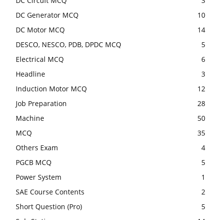
DC Circuit MCQ
3
DC Generator MCQ
10
DC Motor MCQ
14
DESCO, NESCO, PDB, DPDC MCQ
5
Electrical MCQ
6
Headline
3
Induction Motor MCQ
12
Job Preparation
28
Machine
50
MCQ
35
Others Exam
4
PGCB MCQ
5
Power System
1
SAE Course Contents
2
Short Question (Pro)
5