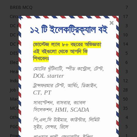
BREB MCQ
7
Circuit
17
১২ টি ইলেকট্রিক্যাল বই
DC Circuit MCQ
3
DC Generator MCQ
10
DC Motor MCQ
14
ভোল্টেজ ল্যাব ৮+ বছরের অভিজ্ঞতা
এই বইগুলো থেকে আপনি কি
DESCO, NESCO, PDB, DPDC MCQ
5
শিখবেনঃ
Electrical MCQ
6
মোটের খুঁটিনাটি, স্পীড কন্ট্রোল, টেস্ট,
Headline
3
DOL starter
Induction Motor MCQ
12
ট্রান্সফরমার টেস্ট, আর্থিং, ডিজাইন,
Job Preparation
28
CT, PT
Machine
50
সাবস্টেশন, বাসবার, ক্যাবল
MCQ
35
সিলেকশন, HMI, SCADA
Others Exam
4
পি,এল,সি টাইমার, কাউন্টার, লিমিট
PGCB MCQ
5
সুইচ, সেন্সর, রিলে
Power System
1
পাওয়ার প্লান্ট, জেনারাটর, ইঞ্জিন,