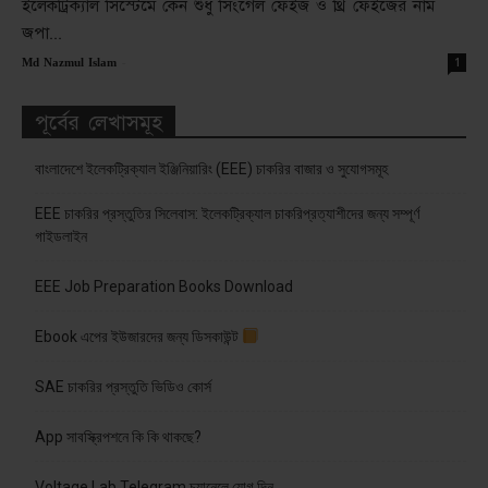
ইলেকট্রিক্যাল সিস্টেমে কেন শুধু সিংগেল ফেইজ ও থ্রি ফেইজের নাম
জপা...
-
1
Md Nazmul Islam
পূর্বের লেখাসমূহ
বাংলাদেশে ইলেকট্রিক্যাল ইঞ্জিনিয়ারিং (EEE) চাকরির বাজার ও সুযোগসমূহ
EEE চাকরির প্রস্তুতির সিলেবাস: ইলেকট্রিক্যাল চাকরিপ্রত্যাশীদের জন্য সম্পূর্ণ
গাইডলাইন
EEE Job Preparation Books Download
Ebook এপের ইউজারদের জন্য ডিসকাউন্ট
SAE চাকরির প্রস্তুতি ভিডিও কোর্স
App সাবস্ক্রিপশনে কি কি থাকছে?
Voltage Lab Telegram চ্যানেলে যোগ দিন