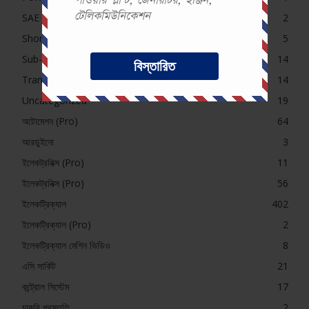
টেলিকমিউনিকেশন
SAE Course Contents
2
Short Question (Pro)
5
Sub-Station
14
বিস্তারিত
Transformer MCQ
14
Uncategorized
19
অটোমেশন (Pro)
64
আরডুইনো
3
ইলেকট্রনিক্স (Pro)
11
ইলেকট্রনিক্স (Pro)
56
ইলেকট্রিক্যাল
402
ইলেকট্রিক্যাল (Pro)
2
ইলেকট্রিক্যাল মেশিন ভিডিও
8
এসি সার্কিট
21
কন্ট্রোল সিস্টেম
17
চাকরি প্রস্তুতি
2