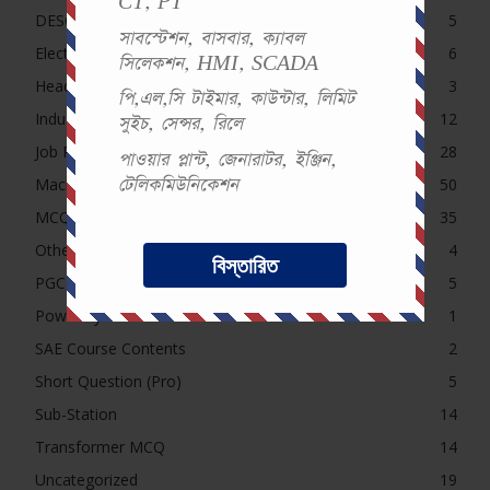
CT, PT
DESCO, NESCO, PDB, DPDC MCQ
5
সাবস্টেশন, বাসবার, ক্যাবল
Electrical MCQ
6
সিলেকশন, HMI, SCADA
Headline
3
পি,এল,সি টাইমার, কাউন্টার, লিমিট
Induction Motor MCQ
12
সুইচ, সেন্সর, রিলে
Job Preparation
28
পাওয়ার প্লান্ট, জেনারাটর, ইঞ্জিন,
টেলিকমিউনিকেশন
Machine
50
MCQ
35
Others Exam
4
বিস্তারিত
PGCB MCQ
5
Power System
1
SAE Course Contents
2
Short Question (Pro)
5
Sub-Station
14
Transformer MCQ
14
Uncategorized
19