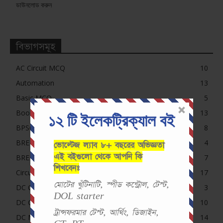
ডাউনলোড করুন
বিভাগসমূহ
AC Circuit MCQ
10
Automation
13
Basic MCQ
5
Book
13
১২ টি ইলেকট্রিক্যাল বই
BPSC MCQ
8
BREB
4
ভোল্টেজ ল্যাব ৮+ বছরের অভিজ্ঞতা
এই বইগুলো থেকে আপনি কি
BREB MCQ
7
শিখবেনঃ
Circuit
17
মোটের খুঁটিনাটি, স্পীড কন্ট্রোল, টেস্ট,
DC Circuit MCQ
3
DOL starter
DC Generator MCQ
10
ট্রান্সফরমার টেস্ট, আর্থিং, ডিজাইন,
DC Motor MCQ
14