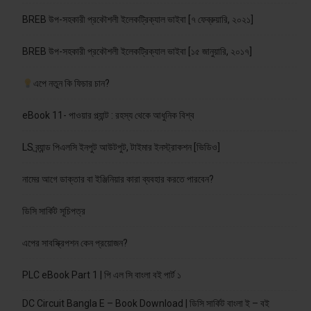
BREB উপ-সহকারী প্রকৌশলী ইলেকট্রিক্যাল ভাইবা [৭ ফেব্রুয়ারি, ২০২১]
BREB উপ-সহকারী প্রকৌশলী ইলেকট্রিক্যাল ভাইবা [১৫ জানুয়ারি, ২০১৭]
এপে নতুন কি ফিচার চান?
eBook 11- পাওয়ার প্ল্যান্ট : রহস্য থেকে আধুনিক বিশ্ব
LS ব্র্যান্ড পিএলসি ইনপুট আউটপুট, টাইমার ইনস্ট্রাকশন [ভিডিও]
নামের আগে ডাক্তার বা ইঞ্জিনিয়ার কারা ব্যবহার করতে পারবেন?
ডিসি সার্কিট সূচিপত্র
এপের সাবস্ক্রিপশন কেন প্রয়োজন?
PLC eBook Part 1 | পি এল সি বাংলা বই পার্ট ১
DC Circuit Bangla E – Book Download | ডিসি সার্কিট বাংলা ই – বই