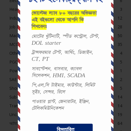
Electrical MCQ
6
Headline
3
ভোল্টেজ ল্যাব ৮+ বছরের অভিজ্ঞতা
Induction Motor MCQ
12
এই বইগুলো থেকে আপনি কি
শিখবেনঃ
Job Preparation
28
Machine
50
মোটের খুঁটিনাটি, স্পীড কন্ট্রোল, টেস্ট,
DOL starter
MCQ
35
ট্রান্সফরমার টেস্ট, আর্থিং, ডিজাইন,
Others Exam
4
CT, PT
PGCB MCQ
5
সাবস্টেশন, বাসবার, ক্যাবল
Power System
1
সিলেকশন, HMI, SCADA
SAE Course Contents
2
পি,এল,সি টাইমার, কাউন্টার, লিমিট
Short Question (Pro)
5
সুইচ, সেন্সর, রিলে
Sub-Station
14
পাওয়ার প্লান্ট, জেনারাটর, ইঞ্জিন,
Transformer MCQ
14
টেলিকমিউনিকেশন
Uncategorized
19
অটোমেশন (Pro)
64
বিস্তারিত