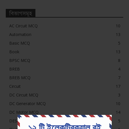
বিভাগসমূহ
AC Circuit MCQ
10
Automation
13
Basic MCQ
5
Book
13
BPSC MCQ
8
BREB
4
BREB MCQ
7
Circuit
17
DC Circuit MCQ
3
DC Generator MCQ
10
DC Motor MCQ
14
DESCO, NESCO, PDB, DPDC MCQ
5
১২ টি ইলেকট্রিক্যাল বই