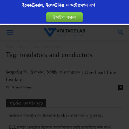
ইলেকট্রিক্যাল, ইলেকট্রনিক্স ও অটোমেশন এপ
ইন্সটল করুন
VoltageLab
Home
Tags
Insulators and conductors
Tag: insulators and conductors
ইনসুলেটর কি, উপাদান, বৈশিষ্ট্য ও প্রকারভেদ | Overhead Line
Insulator
-
0
Md Nazmul Islam
পূর্বের লেখাসমূহ
বাংলাদেশে ইলেকট্রিক্যাল ইঞ্জিনিয়ারিং (EEE) চাকরির বাজার ও সুযোগসমূহ
EEE চাকরির প্রস্তুতির সিলেবাস: ইলেকট্রিক্যাল চাকরিপ্রত্যাশীদের জন্য সম্পূর্ণ