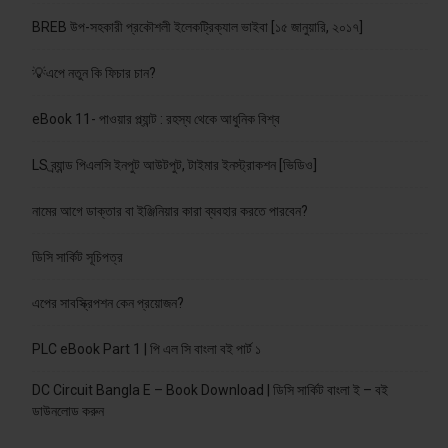
BREB উপ-সহকারী প্রকৌশলী ইলেকট্রিক্যাল ভাইবা [১৫ জানুয়ারি, ২০১৭]
💡এপে নতুন কি ফিচার চান?
eBook 11- পাওয়ার প্ল্যান্ট : রহস্য থেকে আধুনিক বিশ্ব
LS ব্র্যান্ড পিএলসি ইনপুট আউটপুট, টাইমার ইনস্ট্রাকশন [ভিডিও]
নামের আগে ডাক্তার বা ইঞ্জিনিয়ার কারা ব্যবহার করতে পারবেন?
ডিসি সার্কিট সূচিপত্র
এপের সাবস্ক্রিপশন কেন প্রয়োজন?
PLC eBook Part 1 | পি এল সি বাংলা বই পার্ট ১
DC Circuit Bangla E – Book Download | ডিসি সার্কিট বাংলা ই – বই
ডাউনলোড করুন