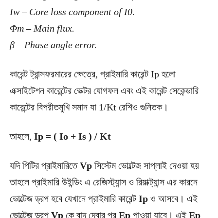
Iw – Core loss component of I0.
Φm – Main flux.
β – Phase angle error.
কারেন্ট ট্রান্সফরমারের ক্ষেত্রে, প্রাইমারি কারেন্ট Ip হলো
এক্সাইটেশন কারেন্টের ভেক্টর যোগফল এবং এই কারেন্ট সেকেন্ডারি
কারেন্টের বিপরীতমুখি সমান যা 1/Kt রেশিও গুনিতক।
তাহলে,
Ip = ( Io + Is ) / Kt
যদি পিটির প্রাইমারিতে
Vp
সিস্টেম ভোল্টেজ সাপ্লাই দেওয়া হয়
তাহলে প্রাইমারি উইন্ডিং এ রেজিস্ট্যান্স ও রিয়াক্ট্যান্স এর কারনে
ভোল্টেজ ড্রপ হবে যেখানে প্রাইমারি কারেন্ট
Ip
ও আসবে। এই
ভোল্টেজ ড্রপ
Vp
কে বাদ দেবার পর
Ep
পাওয়া যাবে। এই
Ep