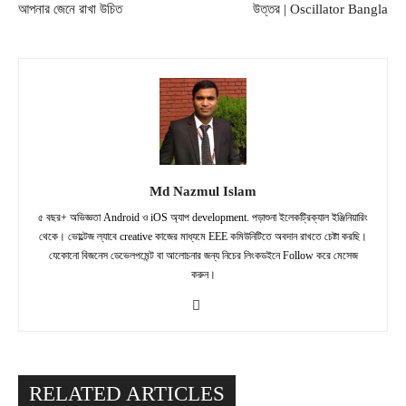
আপনার জেনে রাখা উচিত
উত্তর | Oscillator Bangla
Md Nazmul Islam
৫ বছর+ অভিজ্ঞতা Android ও iOS অ্যাপ development. পড়াশুনা ইলেকট্রিক্যাল ইঞ্জিনিয়ারিং
থেকে। ভোল্টেজ ল্যাবে creative কাজের মাধ্যমে EEE কমিউনিটিতে অবদান রাখতে চেষ্টা করছি।
যেকোনো বিজনেস ডেভেলপমেন্ট বা আলোচনার জন্য নিচের লিংকডইনে Follow করে মেসেজ
করুন।
RELATED ARTICLES