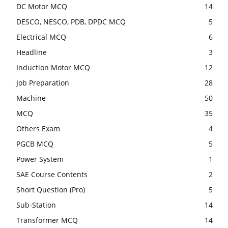
DC Motor MCQ
14
DESCO, NESCO, PDB, DPDC MCQ
5
Electrical MCQ
6
Headline
3
Induction Motor MCQ
12
Job Preparation
28
Machine
50
MCQ
35
Others Exam
4
PGCB MCQ
5
Power System
1
SAE Course Contents
2
Short Question (Pro)
5
Sub-Station
14
Transformer MCQ
14