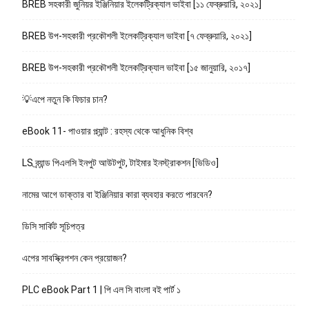
BREB সহকারী জুনিয়র ইঞ্জিনিয়ার ইলেকট্রিক্যাল ভাইবা [১১ ফেব্রুয়ারি, ২০২১]
BREB উপ-সহকারী প্রকৌশলী ইলেকট্রিক্যাল ভাইবা [৭ ফেব্রুয়ারি, ২০২১]
BREB উপ-সহকারী প্রকৌশলী ইলেকট্রিক্যাল ভাইবা [১৫ জানুয়ারি, ২০১৭]
💡এপে নতুন কি ফিচার চান?
eBook 11- পাওয়ার প্ল্যান্ট : রহস্য থেকে আধুনিক বিশ্ব
LS ব্র্যান্ড পিএলসি ইনপুট আউটপুট, টাইমার ইনস্ট্রাকশন [ভিডিও]
নামের আগে ডাক্তার বা ইঞ্জিনিয়ার কারা ব্যবহার করতে পারবেন?
ডিসি সার্কিট সূচিপত্র
এপের সাবস্ক্রিপশন কেন প্রয়োজন?
PLC eBook Part 1 | পি এল সি বাংলা বই পার্ট ১