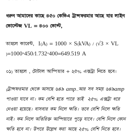
ধরুন আমাদের কাছে ৪৫০ কেভিএ ট্রান্সফরমার আছে যার লাইন
ভোল্টেজ VL = ৪০০ ভোল্ট,
তাহলে কারেন্ট, I(A) = 1000 × S(kVA) / (√3 × VL
)=1000*450/1.732*400=649.519 A
০১) তাহলে , টোটাল আম্পিয়ার + ২৫% এক্সট্রা নিতে হবে।
(
ট্রান্সফরমার থেকে আসছে ৬৪৯ amp..আর সব সময় ৬৪৯amp
পাওয়া যাবে না। কম বেশি হতে পারে তাই ২৫% এক্সট্রা ধরে
নেওয়া হয়েছে। বাসবার কম নিলে ক্ষতি। তবে বেশি নিলে ক্ষতি
নাই। কম নিলে অতিরিক্ত আম্পিয়ারে পুড়ে যাবে। বেশি নিলে কোন
ক্ষতি হবে না। উপরে উল্লেখ করা আছে
২৫% বেশি নিতে হবে।