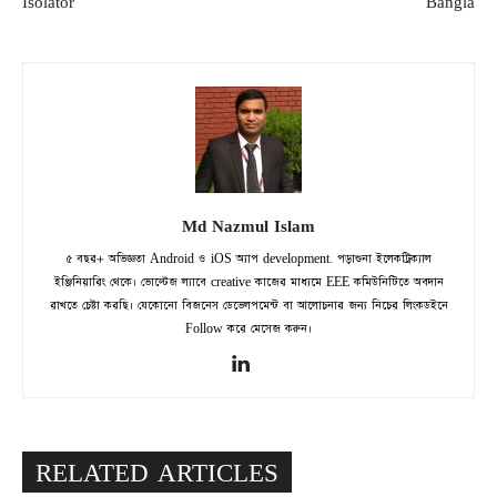
Isolator
Bangla
Md Nazmul Islam
৫ বছর+ অভিজ্ঞতা Android ও iOS অ্যাপ development. পড়াশুনা ইলেকট্রিক্যাল
ইঞ্জিনিয়ারিং থেকে। ভোল্টেজ ল্যাবে creative কাজের মাধ্যমে EEE কমিউনিটিতে অবদান
রাখতে চেষ্টা করছি। যেকোনো বিজনেস ডেভেলপমেন্ট বা আলোচনার জন্য নিচের লিংকডইনে
Follow করে মেসেজ করুন।
RELATED ARTICLES