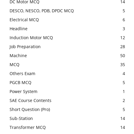
DC Motor MCQ
14
DESCO, NESCO, PDB, DPDC MCQ
5
Electrical MCQ
6
Headline
3
Induction Motor MCQ
12
Job Preparation
28
Machine
50
MCQ
35
Others Exam
4
PGCB MCQ
5
Power System
1
SAE Course Contents
2
Short Question (Pro)
5
Sub-Station
14
Transformer MCQ
14