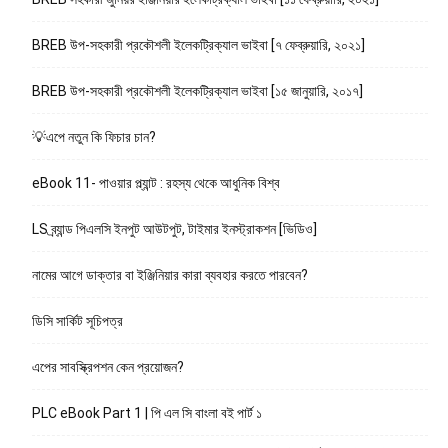
BREB উপ-সহকারী প্রকৌশলী ইলেকট্রিক্যাল ভাইবা [৭ ফেব্রুয়ারি, ২০২১]
BREB উপ-সহকারী প্রকৌশলী ইলেকট্রিক্যাল ভাইবা [১৫ জানুয়ারি, ২০১৭]
💡এপে নতুন কি ফিচার চান?
eBook 11- পাওয়ার প্ল্যান্ট : রহস্য থেকে আধুনিক বিশ্ব
LS ব্র্যান্ড পিএলসি ইনপুট আউটপুট, টাইমার ইনস্ট্রাকশন [ভিডিও]
নামের আগে ডাক্তার বা ইঞ্জিনিয়ার কারা ব্যবহার করতে পারবেন?
ডিসি সার্কিট সূচিপত্র
এপের সাবস্ক্রিপশন কেন প্রয়োজন?
PLC eBook Part 1 | পি এল সি বাংলা বই পার্ট ১