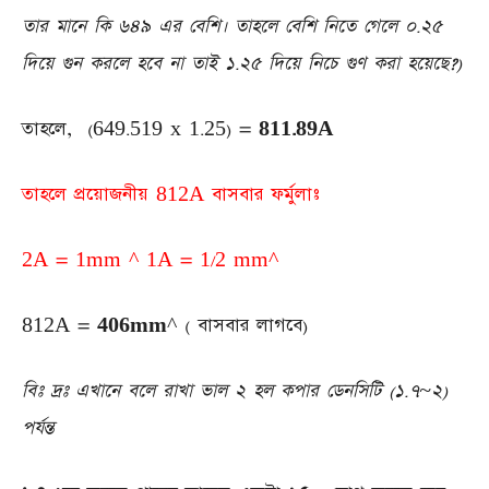
তার মানে কি ৬৪৯ এর বেশি। তাহলে বেশি নিতে গেলে ০.২৫
দিয়ে গুন করলে হবে না তাই ১.২৫ দিয়ে নিচে গুণ করা হয়েছে?)
তাহলে, (649.519 x 1.25) =
811.89A
তাহলে প্রয়োজনীয় 812A বাসবার ফর্মুলাঃ
2A = 1mm ^ 1A = 1/2 mm^
812A =
406mm
^ ( বাসবার লাগবে)
বিঃ দ্রঃ এখানে বলে রাখা ভাল ২ হল কপার ডেনসিটি (১.৭~২)
পর্যন্ত