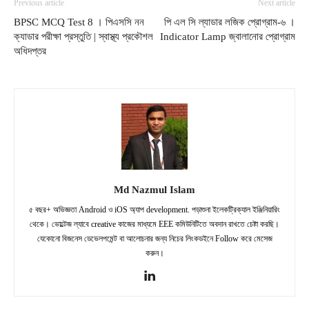
Previous article
Next article
BPSC MCQ Test 8 । পিএসসি নন
পি এল সি ল্যাডার লজিক প্রোগ্রাম-৬ ।
ক্যাডার পরীক্ষা প্রস্তুতি | স্বাস্থ্য প্রকৌশল
Indicator Lamp জ্বালানোর প্রোগ্রাম
অধিদপ্তর
Md Nazmul Islam
৫ বছর+ অভিজ্ঞতা Android ও iOS অ্যাপ development. পড়াশুনা ইলেকট্রিক্যাল ইঞ্জিনিয়ারিং
থেকে। ভোল্টেজ ল্যাবে creative কাজের মাধ্যমে EEE কমিউনিটিতে অবদান রাখতে চেষ্টা করছি।
যেকোনো বিজনেস ডেভেলপমেন্ট বা আলোচনার জন্য নিচের লিংকডইনে Follow করে মেসেজ
করুন।