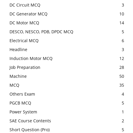
DC Circuit MCQ
3
DC Generator MCQ
10
DC Motor MCQ
14
DESCO, NESCO, PDB, DPDC MCQ
5
Electrical MCQ
6
Headline
3
Induction Motor MCQ
12
Job Preparation
28
Machine
50
MCQ
35
Others Exam
4
PGCB MCQ
5
Power System
1
SAE Course Contents
2
Short Question (Pro)
5