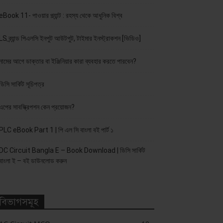
eBook 11- পাওয়ার প্ল্যান্ট : রহস্য থেকে আধুনিক বিশ্ব
LS ব্র্যান্ড পিএলসি ইনপুট আউটপুট, টাইমার ইনস্ট্রাকশন [ভিডিও]
নামের আগে ডাক্তার বা ইঞ্জিনিয়ার কারা ব্যবহার করতে পারবেন?
ডিসি সার্কিট সূচিপত্র
এপের সাবস্ক্রিপশন কেন প্রয়োজন?
PLC eBook Part 1 | পি এল সি বাংলা বই পার্ট ১
DC Circuit Bangla E – Book Download | ডিসি সার্কিট
বাংলা ই – বই ডাউনলোড করুন
বিভাগসমূহ