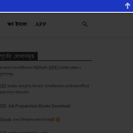
জব ইনফো
APP
পূর্বের লেখাসমূহ
বাংলাদেশে ইলেকট্রিক্যাল ইঞ্জিনিয়ারিং (EEE) চাকরির বাজার ও
সুযোগসমূহ
EEE চাকরির প্রস্তুতির সিলেবাস: ইলেকট্রিক্যাল চাকরিপ্রত্যাশীদের
জন্য সম্পূর্ণ গাইডলাইন
EEE Job Preparation Books Download
Ebook এপের ইউজারদের জন্য ডিসকাউন্ট