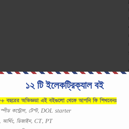
১২ টি ইলেকট্রিক্যাল বই
 ৮+ বছরের অভিজ্ঞতা এই বইগুলো থেকে আপনি কি শিখবেনঃ
, স্পীড কন্ট্রোল, টেস্ট, DOL starter
স্ট, আর্থিং, ডিজাইন, CT, PT