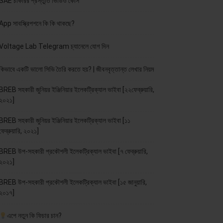
SAE চাকরির প্রস্তুতি ভিডিও কোর্স
App সাবস্ক্রিপশনে কি কি থাকছে?
Voltage Lab Telegram চ্যানেলে যোগ দিন
কিভাবে একটি ভালো সিভি তৈরি করতে হয়? | জীবনবৃত্তান্ত লেখার নিয়ম
BREB সহকারী জুনিয়র ইঞ্জিনিয়ার ইলেকট্রিক্যাল ভাইবা [২২ফেব্রুয়ারি,
২০২১]
BREB সহকারী জুনিয়র ইঞ্জিনিয়ার ইলেকট্রিক্যাল ভাইবা [১১
ফেব্রুয়ারি, ২০২১]
BREB উপ-সহকারী প্রকৌশলী ইলেকট্রিক্যাল ভাইবা [৭ ফেব্রুয়ারি,
২০২১]
BREB উপ-সহকারী প্রকৌশলী ইলেকট্রিক্যাল ভাইবা [১৫ জানুয়ারি,
২০১৭]
এপে নতুন কি ফিচার চান?