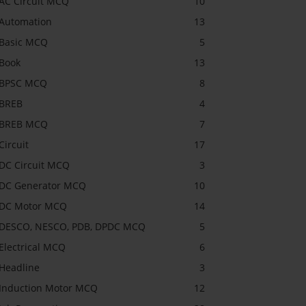
AC Circuit MCQ
10
Automation
13
Basic MCQ
5
Book
13
BPSC MCQ
8
BREB
4
BREB MCQ
7
Circuit
17
DC Circuit MCQ
3
DC Generator MCQ
10
DC Motor MCQ
14
DESCO, NESCO, PDB, DPDC MCQ
5
Electrical MCQ
6
Headline
3
Induction Motor MCQ
12