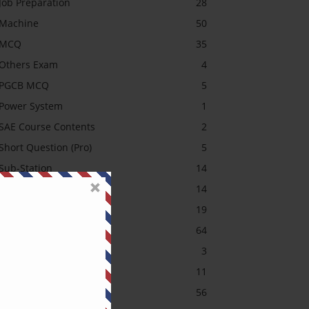
Job Preparation
28
Machine
50
MCQ
35
Others Exam
4
PGCB MCQ
5
Power System
1
SAE Course Contents
2
Short Question (Pro)
5
Sub-Station
14
Transformer MCQ
14
Uncategorized
19
অটোমেশন (Pro)
64
আরডুইনো
3
ইলেকট্রনিক্স (Pro)
11
ইলেকট্রনিক্স (Pro)
56