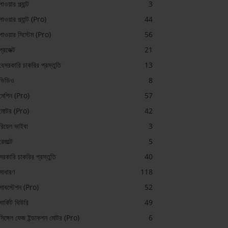
পাওয়ার প্ল্যান্ট
3
পাওয়ার প্ল্যান্ট (Pro)
44
পাওয়ার সিস্টেম (Pro)
56
প্রজেক্ট
21
বেসরকারি চাকরির প্রস্তুতি
13
ভিডিও
8
মেশিন (Pro)
57
মোটর (Pro)
42
রিয়েল ভাইবা
3
রেজাল্ট
5
সরকারি চাকরির প্রস্তুতি
40
সাধারণ
118
সাবস্টেশন (Pro)
52
সার্কিট থিউরি
49
সিঙ্গেল ফেজ ইন্ডাকশন মোটর (Pro)
6