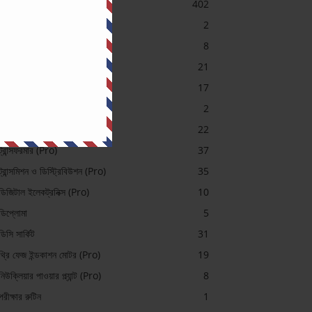
ইলেকট্রিক্যাল
402
ইলেকট্রিক্যাল (Pro)
2
ইলেকট্রিক্যাল মেশিন ভিডিও
8
এসি সার্কিট
21
কন্ট্রোল সিস্টেম
17
চাকরি প্রস্তুতি
2
টেলিকমিউনিকেশন (Pro)
22
ট্রান্সফরমার (Pro)
37
ট্রান্সমিশন ও ডিস্ট্রিবিউশন (Pro)
35
ডিজিটাল ইলেকট্রনিক্স (Pro)
10
ডিপ্লোমা
5
ডিসি সার্কিট
31
থ্রি ফেজ ইন্ডকাশন মোটর (Pro)
19
নিউক্লিয়ার পাওয়ার প্ল্যান্ট (Pro)
8
পরীক্ষার রুটিন
1