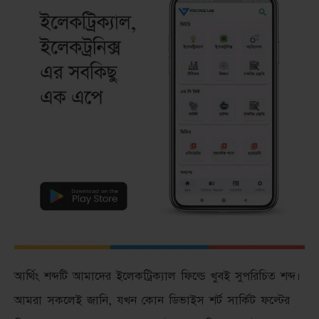
আর্থিং শব্দটি আমাদের ইলেকট্রিক্যাল ফিল্ডে খুবই সুপরিচিত শব্দ।
আমরা সকলেই জানি, যখন কোন ডিভাইস শর্ট সার্কিট ফল্টের