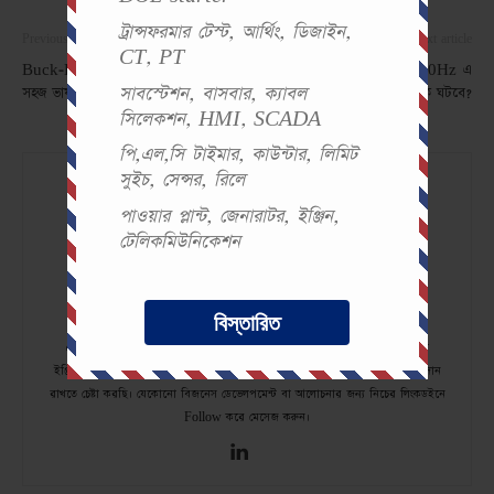
ট্রান্সফরমার টেস্ট, আর্থিং, ডিজাইন,
Previous article
Next article
CT, PT
Buck-Boost/বাক-বুস্ট ট্রান্সফরমার নিয়ে
50Hz এর ট্রান্সফরমার 500Hz এ
সাবস্টেশন, বাসবার, ক্যাবল
সহজ ভাষায় আলোচনা
চালনা করলে কি ঘটবে?
সিলেকশন, HMI, SCADA
পি,এল,সি টাইমার, কাউন্টার, লিমিট
সুইচ, সেন্সর, রিলে
পাওয়ার প্লান্ট, জেনারাটর, ইঞ্জিন,
টেলিকমিউনিকেশন
বিস্তারিত
Md Nazmul Islam
৫ বছর+ অভিজ্ঞতা Android ও iOS অ্যাপ development. পড়াশুনা ইলেকট্রিক্যাল
ইঞ্জিনিয়ারিং থেকে। ভোল্টেজ ল্যাবে creative কাজের মাধ্যমে EEE কমিউনিটিতে অবদান
রাখতে চেষ্টা করছি। যেকোনো বিজনেস ডেভেলপমেন্ট বা আলোচনার জন্য নিচের লিংকডইনে
Follow করে মেসেজ করুন।