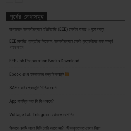
পূর্বের লেখাসমূহ
বাংলাদেশে ইলেকট্রিক্যাল ইঞ্জিনিয়ারিং (EEE) চাকরির বাজার ও সুযোগসমূহ
EEE চাকরির প্রস্তুতির সিলেবাস: ইলেকট্রিক্যাল চাকরিপ্রত্যাশীদের জন্য সম্পূর্ণ
গাইডলাইন
EEE Job Preparation Books Download
Ebook এপের ইউজারদের জন্য ডিসকাউন্ট
SAE চাকরির প্রস্তুতি ভিডিও কোর্স
App সাবস্ক্রিপশনে কি কি থাকছে?
Voltage Lab Telegram চ্যানেলে যোগ দিন
কিভাবে একটি ভালো সিভি তৈরি করতে হয়? | জীবনবৃত্তান্ত লেখার নিয়ম