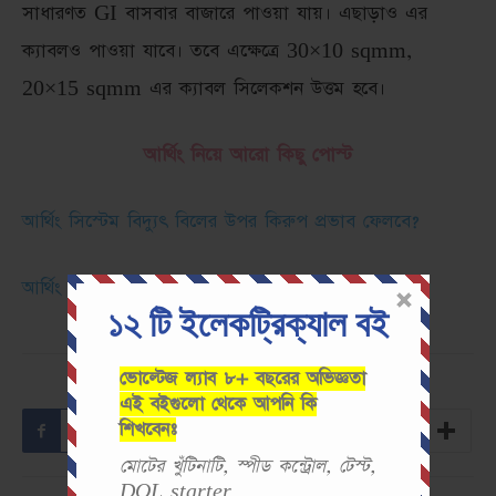
সাধারণত GI বাসবার বাজারে পাওয়া যায়। এছাড়াও এর
ক্যাবলও পাওয়া যাবে। তবে এক্ষেত্রে 30×10 sqmm,
20×15 sqmm এর ক্যাবল সিলেকশন উত্তম হবে।
আর্থিং নিয়ে আরো কিছু পোস্ট
আর্থিং সিস্টেম বিদ্যুৎ বিলের উপর কিরুপ প্রভাব ফেলবে?
আর্থিং এবং নিউট্রালের মাঝে প্রার্থক্য
১২ টি ইলেকট্রিক্যাল বই
ভোল্টেজ ল্যাব ৮+ বছরের অভিজ্ঞতা
এই বইগুলো থেকে আপনি কি
শিখবেনঃ
Facebook
Twitter
Pinterest
মোটের খুঁটিনাটি, স্পীড কন্ট্রোল, টেস্ট,
DOL starter