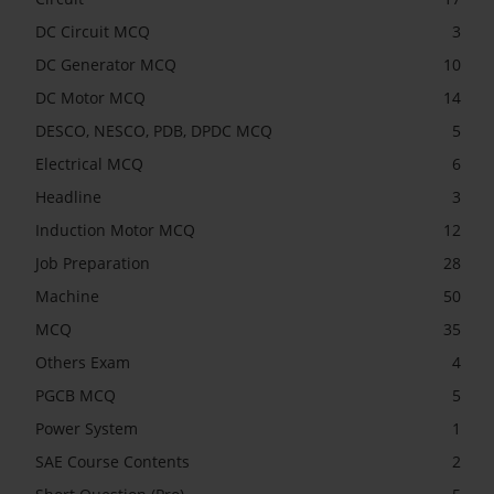
DC Circuit MCQ
3
DC Generator MCQ
10
DC Motor MCQ
14
DESCO, NESCO, PDB, DPDC MCQ
5
Electrical MCQ
6
Headline
3
Induction Motor MCQ
12
Job Preparation
28
Machine
50
MCQ
35
Others Exam
4
PGCB MCQ
5
Power System
1
SAE Course Contents
2