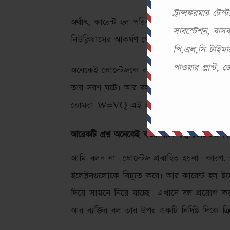
ট্রান্সফরমার টে
অর্থাৎ, কারেন্ট হল পরিবাহীর মধ্যে ইলেকট্রনের 
সাবস্টেশন, বা
নিউক্লিয়াসের আকর্ষণ পেরিয়ে বিচ্যুত করতে য
পি,এল,সি টাইমার
পাওয়ার প্লান্ট,
অনেকেই ভোল্টেজকে বল বলে আখ্যা দেয়। সেটা 
তার সরণ ঘটে। আর বল & সরণ মিলেই হয় কাজ। 
তোমরা W=VQ এই ইকুয়েশন এও দেখেছেন।
আরেকটি প্রশ্ন অনেকেই করে থাকে যে, ভোল্টেজ কি প
আমি বলব না। ভোল্টেজ প্রবাহিত হয়না। কারণ,
ইলেক্ট্রনগুলোকে বিচ্যুত করে। আর কারেন্ট হল ইল
দিয়ে সামনে নিয়ে যাচ্ছে। এখানে বল প্রয়োগ ক
আর ব্যক্তির বল তার উপর একটি নির্দিষ্ট দিকে ক্র