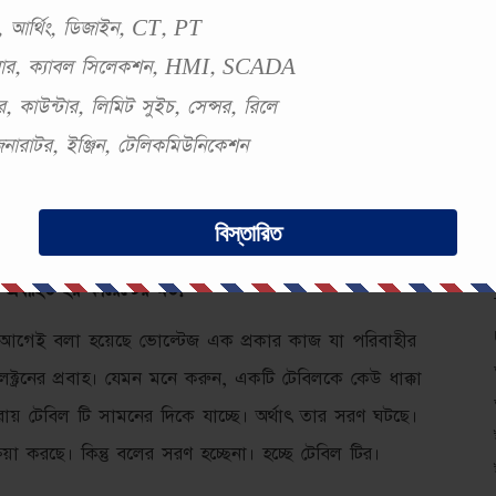
স্ট, আর্থিং, ডিজাইন, CT, PT
প্রবাহ & ভোল্টেজ হল পরিবাহী হতে ইলেক্ট্রনগুলোকে
সবার, ক্যাবল সিলেকশন, HMI, SCADA
ে পরিমাণ কাজ সম্পাদন করতে হয়।
, কাউন্টার, লিমিট সুইচ, সেন্সর, রিলে
 জেনারাটর, ইঞ্জিন, টেলিকমিউনিকেশন
একদম ভুল। কারণ, ইলেক্ট্রনকে বল প্রয়োগ করার পর যখন
তাই ভোল্টেজ বল নয় কিন্তু এক প্রকার কাজ। যেটা
বিস্তারিত
্রবাহিত হয় কারেন্টের মত?
 আগেই বলা হয়েছে ভোল্টেজ এক প্রকার কাজ যা পরিবাহীর
েক্ট্রনের প্রবাহ। যেমন মনে করুন, একটি টেবিলকে কেউ ধাক্কা
রায় টেবিল টি সামনের দিকে যাচ্ছে। অর্থাৎ তার সরণ ঘটছে।
িয়া করছে। কিন্তু বলের সরণ হচ্ছেনা। হচ্ছে টেবিল টির।