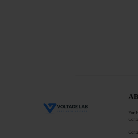
AB
For b
Conta
Conta