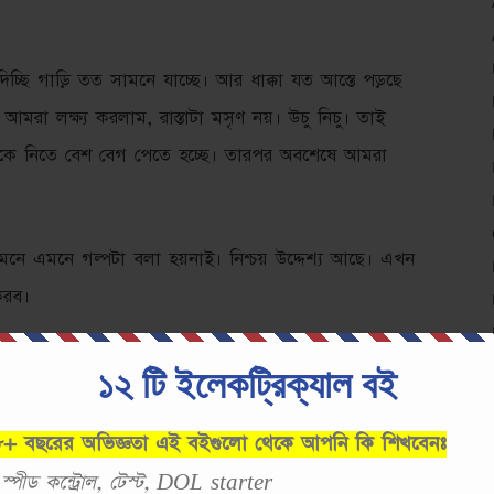
িচ্ছি গাড়ি তত সামনে যাচ্ছে। আর ধাক্কা যত আস্তে পড়ছে
রা লক্ষ্য করলাম, রাস্তাটা মসৃণ নয়। উচু নিচু। তাই
়িটিকে নিতে বেশ বেগ পেতে হচ্ছে। তারপর অবশেষে আমরা
নে এমনে গল্পটা বলা হয়নাই। নিশ্চয় উদ্দেশ্য আছে। এখন
করব।
য়া হল সেটা হল পরিবাহী। আর তাতে গাড়ির Movement হল
১২ টি ইলেকট্রিক্যাল বই
্তার উচু নিচু হওয়াটা রোধ। আর ধাক্কা যত দিচ্ছি গাড়ি তত
ন্ট বাড়ছে। যেটাকে আমরা বলি Ohms law. দেখেন,
 ৮+ বছরের অভিজ্ঞতা এই বইগুলো থেকে আপনি কি শিখবেনঃ
, স্পীড কন্ট্রোল, টেস্ট, DOL starter