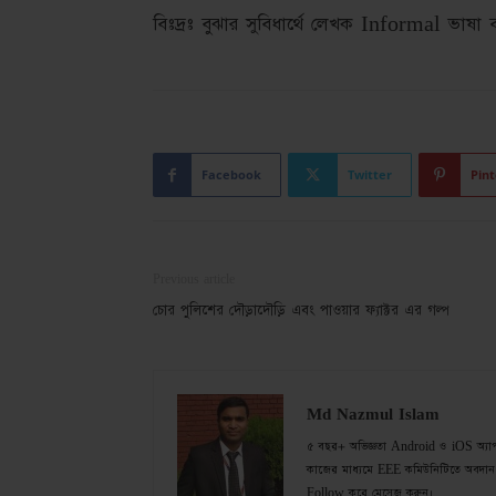
বিঃদ্রঃ বুঝার সুবিধার্থে লেখক Informal ভাষা
Facebook
Twitter
Pint
Previous article
চোর পুলিশের দৌড়াদৌড়ি এবং পাওয়ার ফ্যাক্টর এর গল্প
Md Nazmul Islam
৫ বছর+ অভিজ্ঞতা Android ও iOS অ্যাপ de
কাজের মাধ্যমে EEE কমিউনিটিতে অবদান 
Follow করে মেসেজ করুন।