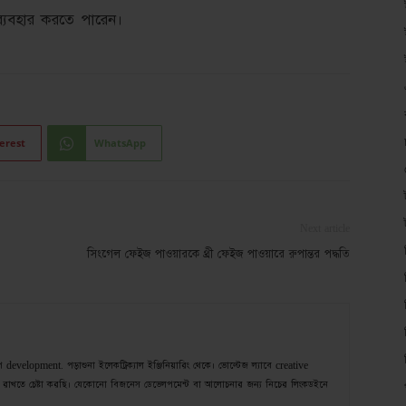
 ব্যবহার করতে পারেন।
erest
WhatsApp
Next article
সিংগেল ফেইজ পাওয়ারকে থ্রী ফেইজ পাওয়ারে রুপান্তর পদ্ধতি
velopment. পড়াশুনা ইলেকট্রিক্যাল ইঞ্জিনিয়ারিং থেকে। ভোল্টেজ ল্যাবে creative
রাখতে চেষ্টা করছি। যেকোনো বিজনেস ডেভেলপমেন্ট বা আলোচনার জন্য নিচের লিংকডইনে