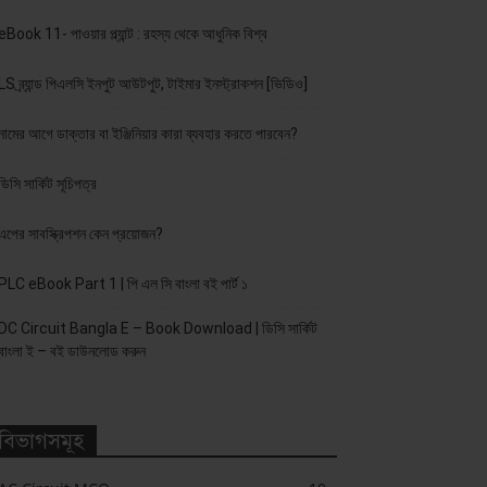
eBook 11- পাওয়ার প্ল্যান্ট : রহস্য থেকে আধুনিক বিশ্ব
LS ব্র্যান্ড পিএলসি ইনপুট আউটপুট, টাইমার ইনস্ট্রাকশন [ভিডিও]
নামের আগে ডাক্তার বা ইঞ্জিনিয়ার কারা ব্যবহার করতে পারবেন?
ডিসি সার্কিট সূচিপত্র
এপের সাবস্ক্রিপশন কেন প্রয়োজন?
PLC eBook Part 1 | পি এল সি বাংলা বই পার্ট ১
DC Circuit Bangla E – Book Download | ডিসি সার্কিট
বাংলা ই – বই ডাউনলোড করুন
বিভাগসমূহ