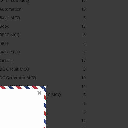
AC Circuit MCQ
10
Automation
13
Basic MCQ
5
Book
13
BPSC MCQ
8
BREB
4
BREB MCQ
7
Circuit
17
DC Circuit MCQ
3
DC Generator MCQ
10
DC Motor MCQ
14
DESCO, NESCO, PDB, DPDC MCQ
5
Electrical MCQ
6
Headline
3
Induction Motor MCQ
12