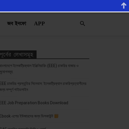
জব ইনফো
APP
পূর্বের লেখাসমূহ
বাংলাদেশে ইলেকট্রিক্যাল ইঞ্জিনিয়ারিং (EEE) চাকরির বাজার ও
সুযোগসমূহ
EEE চাকরির প্রস্তুতির সিলেবাস: ইলেকট্রিক্যাল চাকরিপ্রত্যাশীদের
জন্য সম্পূর্ণ গাইডলাইন
EEE Job Preparation Books Download
Ebook এপের ইউজারদের জন্য ডিসকাউন্ট