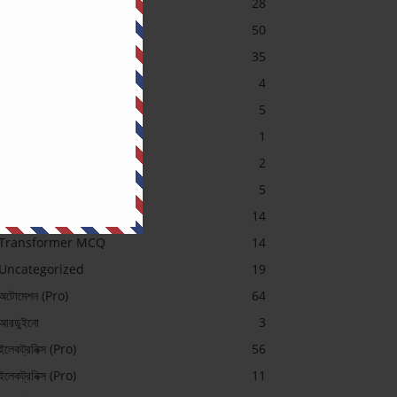
Job Preparation
28
Machine
50
MCQ
35
Others Exam
4
PGCB MCQ
5
Power System
1
SAE Course Contents
2
Short Question (Pro)
5
Sub-Station
14
Transformer MCQ
14
Uncategorized
19
অটোমেশন (Pro)
64
আরডুইনো
3
ইলেকট্রনিক্স (Pro)
56
ইলেকট্রনিক্স (Pro)
11