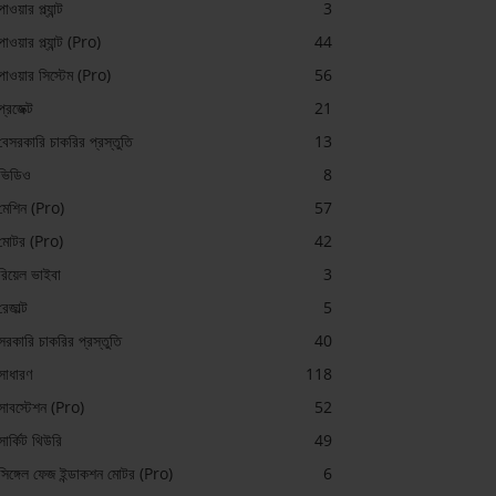
পাওয়ার প্ল্যান্ট
3
পাওয়ার প্ল্যান্ট (Pro)
44
পাওয়ার সিস্টেম (Pro)
56
প্রজেক্ট
21
বেসরকারি চাকরির প্রস্তুতি
13
ভিডিও
8
মেশিন (Pro)
57
মোটর (Pro)
42
রিয়েল ভাইবা
3
রেজাল্ট
5
সরকারি চাকরির প্রস্তুতি
40
সাধারণ
118
সাবস্টেশন (Pro)
52
সার্কিট থিউরি
49
সিঙ্গেল ফেজ ইন্ডাকশন মোটর (Pro)
6