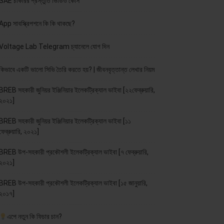
SAE চাকরির প্রস্তুতি ভিডিও কোর্স
App সাবস্ক্রিপশনে কি কি থাকছে?
Voltage Lab Telegram চ্যানেলে যোগ দিন
কিভাবে একটি ভালো সিভি তৈরি করতে হয়? | জীবনবৃত্তান্ত লেখার নিয়ম
BREB সহকারী জুনিয়র ইঞ্জিনিয়ার ইলেকট্রিক্যাল ভাইবা [২২ফেব্রুয়ারি,
২০২১]
BREB সহকারী জুনিয়র ইঞ্জিনিয়ার ইলেকট্রিক্যাল ভাইবা [১১
ফেব্রুয়ারি, ২০২১]
BREB উপ-সহকারী প্রকৌশলী ইলেকট্রিক্যাল ভাইবা [৭ ফেব্রুয়ারি,
২০২১]
BREB উপ-সহকারী প্রকৌশলী ইলেকট্রিক্যাল ভাইবা [১৫ জানুয়ারি,
২০১৭]
এপে নতুন কি ফিচার চান?