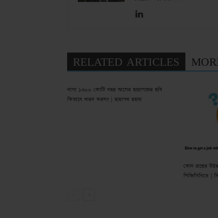
RELATED ARTICLES
MOR
নাসা ১৩০০ কোটি বছর আগের ছায়াপথের ছবি
কিভাবে ধারণ করল? | ছায়াপথ রহস্য
কোন প্রশ্নের উত
পিজিসিবিতে | কি