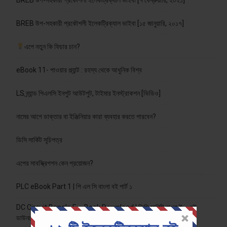
BREB উপ-সহকারী প্রকৌশলী ইলেকট্রিক্যাল ভাইবা [৭ ফেব্রুয়ারি, ২০২১]
BREB উপ-সহকারী প্রকৌশলী ইলেকট্রিক্যাল ভাইবা [১৫ জানুয়ারি, ২০১৭]
এপে নতুন কি ফিচার চান?
eBook 11- পাওয়ার প্ল্যান্ট : রহস্য থেকে আধুনিক বিশ্ব
LS ব্র্যান্ড পিএলসি ইনপুট আউটপুট, টাইমার ইনস্ট্রাকশন [ভিডিও]
নামের আগে ডাক্তার বা ইঞ্জিনিয়ার কারা ব্যবহার করতে পারবেন?
ডিসি সার্কিট সূচিপত্র
এপের সাবস্ক্রিপশন কেন প্রয়োজন?
PLC eBook Part 1 | পি এল সি বাংলা বই পার্ট ১
DC Circuit Bangla E – Book Download | ডিসি সার্কিট বাংলা ই – বই
ডাউনলোড করুন