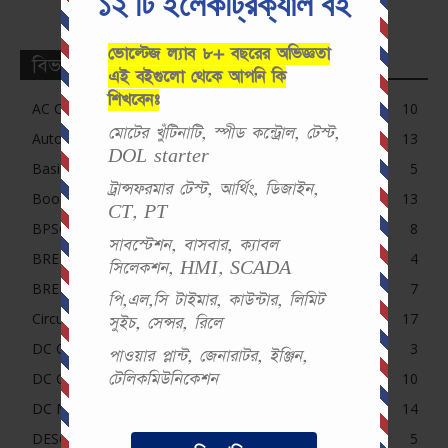
১২ টি ইলেকট্রিক্যাল বই
ভোল্টেজ ল্যাব ৮+ বছরের অভিজ্ঞতা
বিভাগসমূহ
এই বইগুলো থেকে আপনি কি
শিখবেনঃ
AC Circuit MCQ
10
মোটের খুঁটিনাটি, স্পীড কন্ট্রোল, টেস্ট,
Automation
13
DOL starter
Basic MCQ
5
ট্রান্সফরমার টেস্ট, আর্থিং, ডিজাইন,
Book
13
CT, PT
BPSC MCQ
8
সাবস্টেশন, বাসবার, ক্যাবল
BREB
4
সিলেকশন, HMI, SCADA
BREB MCQ
7
পি,এল,সি টাইমার, কাউন্টার, লিমিট
Circuit
17
সুইচ, সেন্সর, রিলে
DC Circuit MCQ
3
পাওয়ার প্লান্ট, জেনারাটর, ইঞ্জিন,
টেলিকমিউনিকেশন
DC Generator MCQ
10
DC Motor MCQ
14
DESCO, NESCO, PDB, DPDC MCQ
5