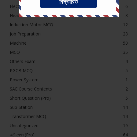
বিস্তারিত
Electrical MCQ
6
Headline
3
Induction Motor MCQ
12
Job Preparation
28
Machine
50
MCQ
35
Others Exam
4
PGCB MCQ
5
Power System
1
SAE Course Contents
2
Short Question (Pro)
5
Sub-Station
14
Transformer MCQ
14
Uncategorized
19
অটোমেশন (Pro)
64