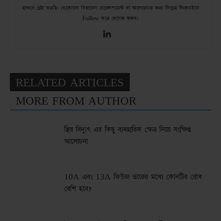
রাখতে চেষ্টা করছি। যেকোনো বিজনেস ডেভেলপমেন্ট বা আলোচনার জন্য নিচের লিংকডইনে
Follow করে মেসেজ করুন।
RELATED ARTICLES
MORE FROM AUTHOR
স্থির বিদ্যুৎ এর কিছু ব্যবহারিক ক্ষেত্র নিয়ে সংক্ষিপ্ত
আলোচনা
10A এবং 13A ফিউজ তারের মধ্যে কোনটির রোধ
বেশি হবে?