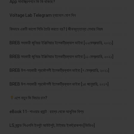
App সাবস্ক্রিপশনে কি কি থাকছে?
Voltage Lab Telegram চ্যানেলে যোগ দিন
কিভাবে একটি ভালো সিভি তৈরি করতে হয়? | জীবনবৃত্তান্ত লেখার নিয়ম
BREB সহকারী জুনিয়র ইঞ্জিনিয়ার ইলেকট্রিক্যাল ভাইবা [২২ফেব্রুয়ারি, ২০২১]
BREB সহকারী জুনিয়র ইঞ্জিনিয়ার ইলেকট্রিক্যাল ভাইবা [১১ ফেব্রুয়ারি, ২০২১]
BREB উপ-সহকারী প্রকৌশলী ইলেকট্রিক্যাল ভাইবা [৭ ফেব্রুয়ারি, ২০২১]
BREB উপ-সহকারী প্রকৌশলী ইলেকট্রিক্যাল ভাইবা [১৫ জানুয়ারি, ২০১৭]
এপে নতুন কি ফিচার চান?
eBook 11- পাওয়ার প্ল্যান্ট : রহস্য থেকে আধুনিক বিশ্ব
LS ব্র্যান্ড পিএলসি ইনপুট আউটপুট, টাইমার ইনস্ট্রাকশন [ভিডিও]