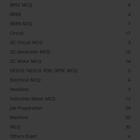
BPSC MCQ
8
BREB
4
BREB MCQ
7
Circuit
17
DC Circuit MCQ
3
DC Generator MCQ
10
DC Motor MCQ
14
DESCO, NESCO, PDB, DPDC MCQ
5
Electrical MCQ
6
Headline
3
Induction Motor MCQ
12
Job Preparation
28
Machine
50
MCQ
35
Others Exam
4