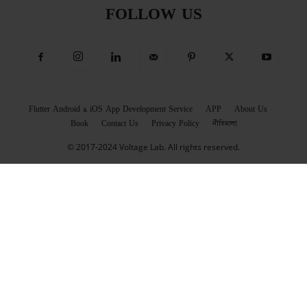
FOLLOW US
Flutter Android & iOS App Development Service
APP
About Us
Book
Contact Us
Privacy Policy
নীতিমালা
© 2017-2024 Voltage Lab. All rights reserved.