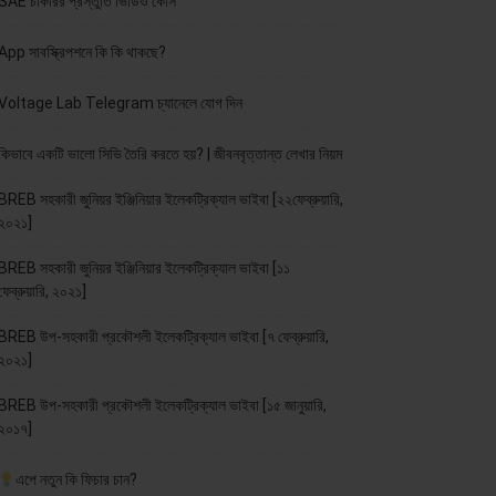
SAE চাকরির প্রস্তুতি ভিডিও কোর্স
App সাবস্ক্রিপশনে কি কি থাকছে?
Voltage Lab Telegram চ্যানেলে যোগ দিন
কিভাবে একটি ভালো সিভি তৈরি করতে হয়? | জীবনবৃত্তান্ত লেখার নিয়ম
BREB সহকারী জুনিয়র ইঞ্জিনিয়ার ইলেকট্রিক্যাল ভাইবা [২২ফেব্রুয়ারি,
২০২১]
BREB সহকারী জুনিয়র ইঞ্জিনিয়ার ইলেকট্রিক্যাল ভাইবা [১১
ফেব্রুয়ারি, ২০২১]
BREB উপ-সহকারী প্রকৌশলী ইলেকট্রিক্যাল ভাইবা [৭ ফেব্রুয়ারি,
২০২১]
BREB উপ-সহকারী প্রকৌশলী ইলেকট্রিক্যাল ভাইবা [১৫ জানুয়ারি,
২০১৭]
এপে নতুন কি ফিচার চান?