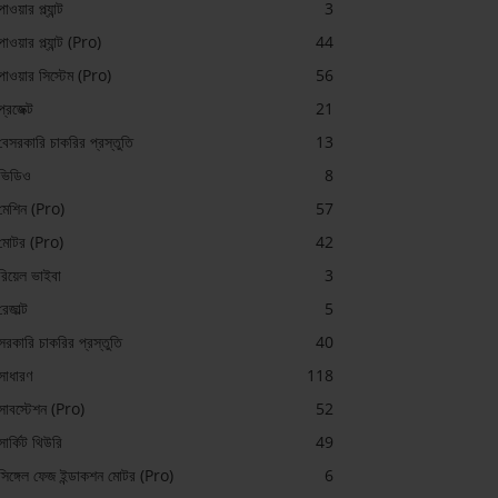
পাওয়ার প্ল্যান্ট
3
পাওয়ার প্ল্যান্ট (Pro)
44
পাওয়ার সিস্টেম (Pro)
56
প্রজেক্ট
21
বেসরকারি চাকরির প্রস্তুতি
13
ভিডিও
8
মেশিন (Pro)
57
মোটর (Pro)
42
রিয়েল ভাইবা
3
রেজাল্ট
5
সরকারি চাকরির প্রস্তুতি
40
সাধারণ
118
সাবস্টেশন (Pro)
52
সার্কিট থিউরি
49
সিঙ্গেল ফেজ ইন্ডাকশন মোটর (Pro)
6