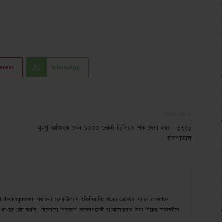
erest
WhatsApp
Next article
মুমূর্ষু ব্যক্তিকে কেন ১০০০ ভোল্ট ডিসিতে শক দেয়া হয়? | ভূতুড়ে
হাসপাতাল
velopment. পড়াশুনা ইলেকট্রিক্যাল ইঞ্জিনিয়ারিং থেকে। ভোল্টেজ ল্যাবে creative
রাখতে চেষ্টা করছি। যেকোনো বিজনেস ডেভেলপমেন্ট বা আলোচনার জন্য নিচের লিংকডইনে