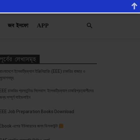
জব ইনফো
APP
পূর্বের লেখাসমূহ
বাংলাদেশে ইলেকট্রিক্যাল ইঞ্জিনিয়ারিং (EEE) চাকরির বাজার ও
সুযোগসমূহ
EEE চাকরির প্রস্তুতির সিলেবাস: ইলেকট্রিক্যাল চাকরিপ্রত্যাশীদের
জন্য সম্পূর্ণ গাইডলাইন
EEE Job Preparation Books Download
Ebook এপের ইউজারদের জন্য ডিসকাউন্ট