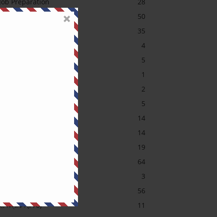
Job Preparation
28
Machine
50
MCQ
35
Others Exam
4
PGCB MCQ
5
Power System
1
SAE Course Contents
2
Short Question (Pro)
5
Sub-Station
14
Transformer MCQ
14
Uncategorized
19
অটোমেশন (Pro)
64
আরডুইনো
3
ইলেকট্রনিক্স (Pro)
56
ইলেকট্রনিক্স (Pro)
11