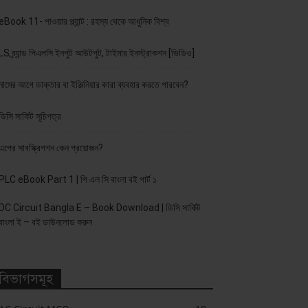
eBook 11- পাওয়ার প্ল্যান্ট : রহস্য থেকে আধুনিক বিশ্ব
LS ব্র্যান্ড পিএলসি ইনপুট আউটপুট, টাইমার ইনস্ট্রাকশন [ভিডিও]
নামের আগে ডাক্তার বা ইঞ্জিনিয়ার কারা ব্যবহার করতে পারবেন?
ডিসি সার্কিট সূচিপত্র
এপের সাবস্ক্রিপশন কেন প্রয়োজন?
PLC eBook Part 1 | পি এল সি বাংলা বই পার্ট ১
DC Circuit Bangla E – Book Download | ডিসি সার্কিট
বাংলা ই – বই ডাউনলোড করুন
বিভাগসমূহ