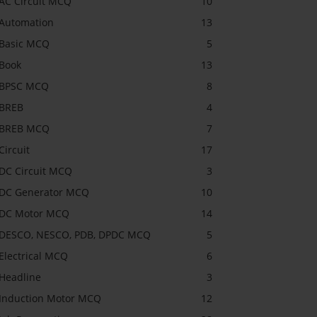
AC Circuit MCQ
10
Automation
13
Basic MCQ
5
Book
13
BPSC MCQ
8
BREB
4
BREB MCQ
7
Circuit
17
DC Circuit MCQ
3
DC Generator MCQ
10
DC Motor MCQ
14
DESCO, NESCO, PDB, DPDC MCQ
5
Electrical MCQ
6
Headline
3
Induction Motor MCQ
12