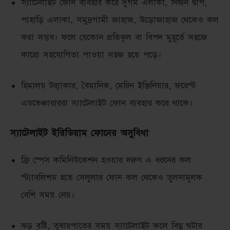
স্যাটেলাইট ফোন ব্যবহার করে দুর্গম এলাকা, নির্জন দ্বীপ,
পাহাড়ি এলাকা, সমুদ্রগামী জাহাজ, উড়োজাহাজ থেকেও কল
করা সম্ভব। ফলে যেকোন প্রতিকূল বা বিপদ মুহূর্তে সহজে
কারো সহযোগিতা পাওয়া সহজ হয়ে পড়ে।
হিমালয় ট্র‍্যাকার, বৈমানিক, মেরিন ইঞ্জিনিয়ার, ফরেস্ট
এডভেঞ্চারাররা স্যাটেলাইট ফোন ব্যবহার করে থাকে।
স্যাটেলাইট ইরিডিয়াম ফোনের অসুবিধা
ফ্রি স্পেস কমিনিউকেশন হওয়ার দরুণ এ ধরনের কল
স্ট্যাবলিশড হতে সেলুলার ফোন কল থেকেও তুলনামূলক
বেশি সময় নেয়।
ঝড় বৃষ্টি, তুষারপাতের সময় স্যাটেলাইট কলে বিঘ্ন ঘটার