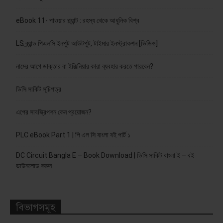
eBook 11- পাওয়ার প্ল্যান্ট : রহস্য থেকে আধুনিক বিশ্ব
LS ব্র্যান্ড পিএলসি ইনপুট আউটপুট, টাইমার ইনস্ট্রাকশন [ভিডিও]
নামের আগে ডাক্তার বা ইঞ্জিনিয়ার কারা ব্যবহার করতে পারবেন?
ডিসি সার্কিট সূচিপত্র
এপের সাবস্ক্রিপশন কেন প্রয়োজন?
PLC eBook Part 1 | পি এল সি বাংলা বই পার্ট ১
DC Circuit Bangla E – Book Download | ডিসি সার্কিট বাংলা ই – বই
ডাউনলোড করুন
বিভাগসমূহ