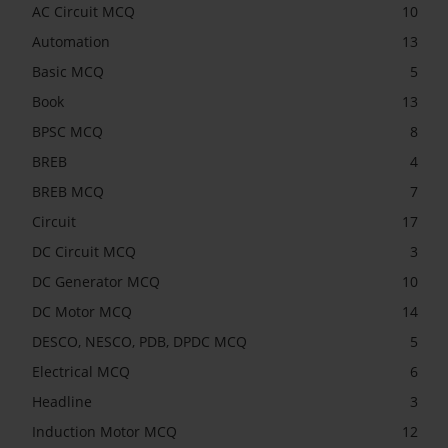
AC Circuit MCQ
10
Automation
13
Basic MCQ
5
Book
13
BPSC MCQ
8
BREB
4
BREB MCQ
7
Circuit
17
DC Circuit MCQ
3
DC Generator MCQ
10
DC Motor MCQ
14
DESCO, NESCO, PDB, DPDC MCQ
5
Electrical MCQ
6
Headline
3
Induction Motor MCQ
12