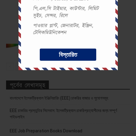
পি,এল,সি টাইমার, কাউন্টার, লিমিট
সিম ক্লোনিং কি? কিভাবে কাজ করে?
সুইচ, সেন্সর, রিলে
পাওয়ার প্লান্ট, জেনারাটর, ইঞ্জিন,
টেলিকমিউনিকেশন
TE10 ওয়েবগাইড মুড নিয়ে সংক্ষিপ্ত আলোচনা
বিস্তারিত
পূর্বের লেখাসমূহ
বাংলাদেশে ইলেকট্রিক্যাল ইঞ্জিনিয়ারিং (EEE) চাকরির বাজার ও সুযোগসমূহ
EEE চাকরির প্রস্তুতির সিলেবাস: ইলেকট্রিক্যাল চাকরিপ্রত্যাশীদের জন্য সম্পূর্ণ
গাইডলাইন
EEE Job Preparation Books Download