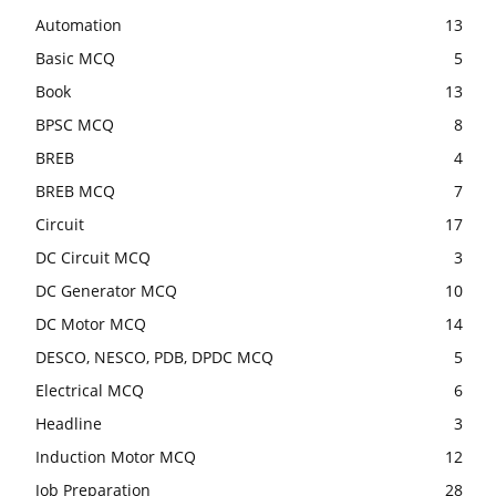
Automation
13
Basic MCQ
5
Book
13
BPSC MCQ
8
BREB
4
BREB MCQ
7
Circuit
17
DC Circuit MCQ
3
DC Generator MCQ
10
DC Motor MCQ
14
DESCO, NESCO, PDB, DPDC MCQ
5
Electrical MCQ
6
Headline
3
Induction Motor MCQ
12
Job Preparation
28