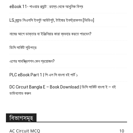
eBook 11- পাওয়ার প্ল্যান্ট : রহস্য থেকে আধুনিক বিশ্ব
LS ব্র্যান্ড পিএলসি ইনপুট আউটপুট, টাইমার ইনস্ট্রাকশন [ভিডিও]
নামের আগে ডাক্তার বা ইঞ্জিনিয়ার কারা ব্যবহার করতে পারবেন?
ডিসি সার্কিট সূচিপত্র
এপের সাবস্ক্রিপশন কেন প্রয়োজন?
PLC eBook Part 1 | পি এল সি বাংলা বই পার্ট ১
DC Circuit Bangla E – Book Download | ডিসি সার্কিট বাংলা ই – বই
ডাউনলোড করুন
বিভাগসমূহ
AC Circuit MCQ
10