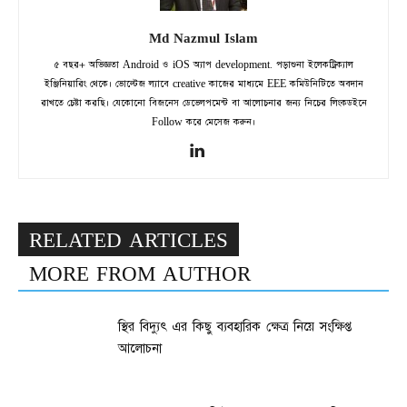
Md Nazmul Islam
৫ বছর+ অভিজ্ঞতা Android ও iOS অ্যাপ development. পড়াশুনা ইলেকট্রিক্যাল
ইঞ্জিনিয়ারিং থেকে। ভোল্টেজ ল্যাবে creative কাজের মাধ্যমে EEE কমিউনিটিতে অবদান
রাখতে চেষ্টা করছি। যেকোনো বিজনেস ডেভেলপমেন্ট বা আলোচনার জন্য নিচের লিংকডইনে
Follow করে মেসেজ করুন।
RELATED ARTICLES
MORE FROM AUTHOR
স্থির বিদ্যুৎ এর কিছু ব্যবহারিক ক্ষেত্র নিয়ে সংক্ষিপ্ত
আলোচনা