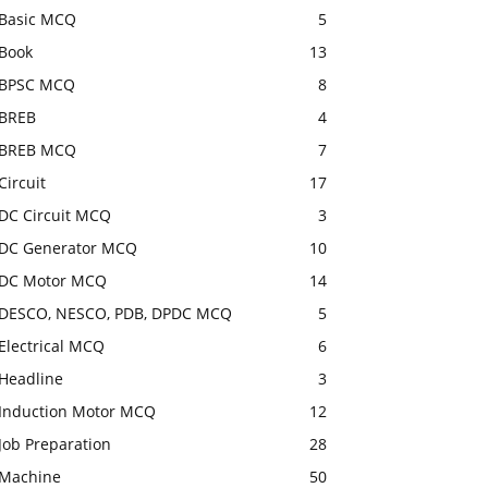
Basic MCQ
5
Book
13
BPSC MCQ
8
BREB
4
BREB MCQ
7
Circuit
17
DC Circuit MCQ
3
DC Generator MCQ
10
DC Motor MCQ
14
DESCO, NESCO, PDB, DPDC MCQ
5
Electrical MCQ
6
Headline
3
Induction Motor MCQ
12
Job Preparation
28
Machine
50