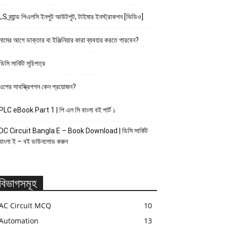
LS ব্র্যান্ড পিএলসি ইনপুট আউটপুট, টাইমার ইনস্ট্রাকশন [ভিডিও]
নামের আগে ডাক্তার বা ইঞ্জিনিয়ার কারা ব্যবহার করতে পারবেন?
ডিসি সার্কিট সূচিপত্র
এপের সাবস্ক্রিপশন কেন প্রয়োজন?
PLC eBook Part 1 | পি এল সি বাংলা বই পার্ট ১
DC Circuit Bangla E – Book Download | ডিসি সার্কিট
বাংলা ই – বই ডাউনলোড করুন
বিভাগসমূহ
AC Circuit MCQ
10
Automation
13