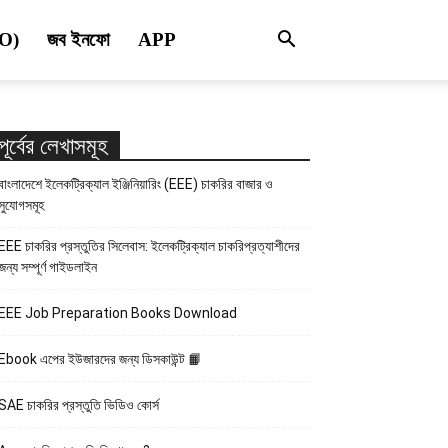
RO)
জব ইনফো
APP
পূর্বের লেখাসমূহ
বাংলাদেশে ইলেকট্রিক্যাল ইঞ্জিনিয়ারিং (EEE) চাকরির বাজার ও
সুযোগসমূহ
EEE চাকরির প্রস্তুতির সিলেবাস: ইলেকট্রিক্যাল চাকরিপ্রত্যাশীদের
জন্য সম্পূর্ণ গাইডলাইন
EEE Job Preparation Books Download
Ebook এপের ইউজারদের জন্য ডিসকাউন্ট 📙
SAE চাকরির প্রস্তুতি ভিডিও কোর্স