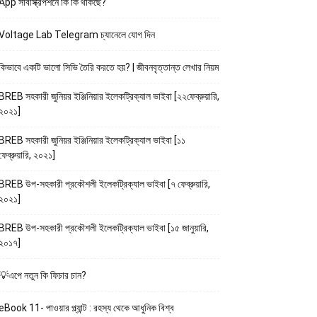
App সাবস্ক্রিপশনে কি কি থাকছে?
Voltage Lab Telegram চ্যানেলে যোগ দিন
কিভাবে একটি ভালো সিভি তৈরি করতে হয়? | জীবনবৃত্তান্ত লেখার নিয়ম
BREB সহকারী জুনিয়র ইঞ্জিনিয়ার ইলেকট্রিক্যাল ভাইবা [২২ফেব্রুয়ারি,
২০২১]
BREB সহকারী জুনিয়র ইঞ্জিনিয়ার ইলেকট্রিক্যাল ভাইবা [১১
ফেব্রুয়ারি, ২০২১]
BREB উপ-সহকারী প্রকৌশলী ইলেকট্রিক্যাল ভাইবা [৭ ফেব্রুয়ারি,
২০২১]
BREB উপ-সহকারী প্রকৌশলী ইলেকট্রিক্যাল ভাইবা [১৫ জানুয়ারি,
২০১৭]
💡এপে নতুন কি ফিচার চান?
eBook 11- পাওয়ার প্ল্যান্ট : রহস্য থেকে আধুনিক বিশ্ব