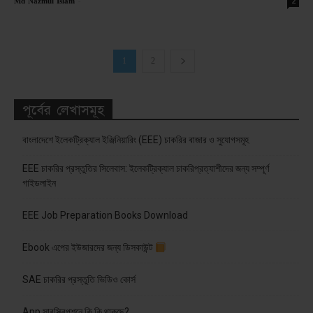
-
2
Md Nazmul Islam
1
2
পূর্বের লেখাসমূহ
বাংলাদেশে ইলেকট্রিক্যাল ইঞ্জিনিয়ারিং (EEE) চাকরির বাজার ও সুযোগসমূহ
EEE চাকরির প্রস্তুতির সিলেবাস: ইলেকট্রিক্যাল চাকরিপ্রত্যাশীদের জন্য সম্পূর্ণ
গাইডলাইন
EEE Job Preparation Books Download
Ebook এপের ইউজারদের জন্য ডিসকাউন্ট
SAE চাকরির প্রস্তুতি ভিডিও কোর্স
App সাবস্ক্রিপশনে কি কি থাকছে?