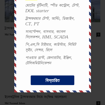
মোটের খুঁটিনাটি, স্পীড কন্ট্রোল, টেস্ট,
DOL starter
ট্রান্সফরমার টেস্ট, আর্থিং, ডিজাইন,
CT, PT
ট্রান্সফরমারের বিভিন্ন সমস্যা এবং সমাধানে করণীয়
সাবস্টেশন, বাসবার, ক্যাবল
-
0
Md Nazmul Islam
সিলেকশন, HMI, SCADA
পি,এল,সি টাইমার, কাউন্টার, লিমিট
সুইচ, সেন্সর, রিলে
পাওয়ার প্লান্ট, জেনারাটর, ইঞ্জিন,
টেলিকমিউনিকেশন
বিস্তারিত
ইলেকট্রনিক ট্রান্সফরমার নিয়ে সংক্ষিপ্ত আলোচনা
-
0
Md Nazmul Islam