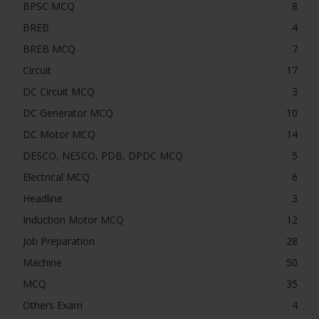
BPSC MCQ
8
BREB
4
BREB MCQ
7
Circuit
17
DC Circuit MCQ
3
DC Generator MCQ
10
DC Motor MCQ
14
DESCO, NESCO, PDB, DPDC MCQ
5
Electrical MCQ
6
Headline
3
Induction Motor MCQ
12
Job Preparation
28
Machine
50
MCQ
35
Others Exam
4