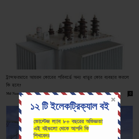
ট্রান্সফরমারে আয়রন কোরের পরিবর্তে অন্য ধাতুর কোর ব্যবহার করলে
কি হবে?
-
0
Md Nazmul Islam
১২ টি ইলেকট্রিক্যাল বই
ভোল্টেজ ল্যাব ৮+ বছরের অভিজ্ঞতা
এই বইগুলো থেকে আপনি কি
শিখবেনঃ