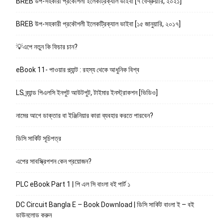
BREB উপ-সহকারী প্রকৌশলী ইলেকট্রিক্যাল ভাইবা [৭ ফেব্রুয়ারি, ২০২১]
BREB উপ-সহকারী প্রকৌশলী ইলেকট্রিক্যাল ভাইবা [১৫ জানুয়ারি, ২০১৭]
💡এপে নতুন কি ফিচার চান?
eBook 11- পাওয়ার প্ল্যান্ট : রহস্য থেকে আধুনিক বিশ্ব
LS ব্র্যান্ড পিএলসি ইনপুট আউটপুট, টাইমার ইনস্ট্রাকশন [ভিডিও]
নামের আগে ডাক্তার বা ইঞ্জিনিয়ার কারা ব্যবহার করতে পারবেন?
ডিসি সার্কিট সূচিপত্র
এপের সাবস্ক্রিপশন কেন প্রয়োজন?
PLC eBook Part 1 | পি এল সি বাংলা বই পার্ট ১
DC Circuit Bangla E – Book Download | ডিসি সার্কিট বাংলা ই – বই
ডাউনলোড করুন