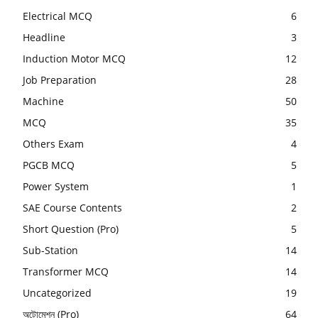
Electrical MCQ
6
Headline
3
Induction Motor MCQ
12
Job Preparation
28
Machine
50
MCQ
35
Others Exam
4
PGCB MCQ
5
Power System
1
SAE Course Contents
2
Short Question (Pro)
5
Sub-Station
14
Transformer MCQ
14
Uncategorized
19
অটোমেশন (Pro)
64