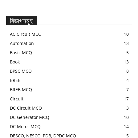
বিভাগসমূহ
AC Circuit MCQ
10
Automation
13
Basic MCQ
5
Book
13
BPSC MCQ
8
BREB
4
BREB MCQ
7
Circuit
17
DC Circuit MCQ
3
DC Generator MCQ
10
DC Motor MCQ
14
DESCO, NESCO, PDB, DPDC MCQ
5