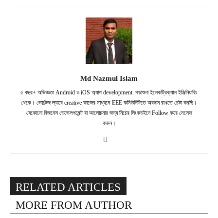
Md Nazmul Islam
৫ বছর+ অভিজ্ঞতা Android ও iOS অ্যাপ development. পড়াশুনা ইলেকট্রিক্যাল ইঞ্জিনিয়ারিং
থেকে। ভোল্টেজ ল্যাবে creative কাজের মাধ্যমে EEE কমিউনিটিতে অবদান রাখতে চেষ্টা করছি।
যেকোনো বিজনেস ডেভেলপমেন্ট বা আলোচনার জন্য নিচের লিংকডইনে Follow করে মেসেজ
করুন।
RELATED ARTICLES
MORE FROM AUTHOR