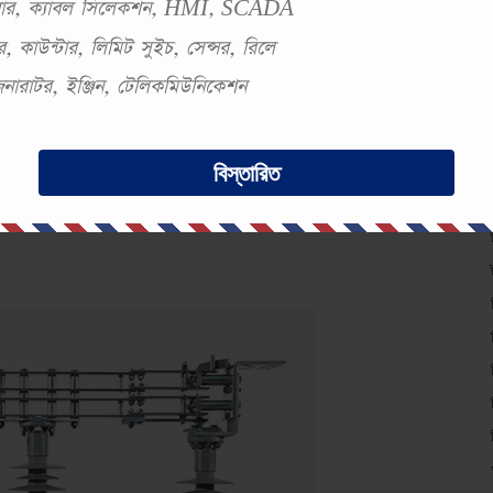
সবার, ক্যাবল সিলেকশন, HMI, SCADA
, কাউন্টার, লিমিট সুইচ, সেন্সর, রিলে
 জেনারাটর, ইঞ্জিন, টেলিকমিউনিকেশন
রিচয়
বিস্তারিত
 পারে। তাই এর নাম সিংগেল ব্রেক আইসোলেটর।