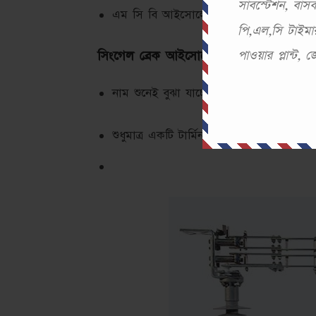
সাবস্টেশন, বা
এম সি বি আইসোলেটর
পি,এল,সি টাইমার
পাওয়ার প্লান্ট,
সিংগেল ব্রেক আইসোলেটরঃ
নাম শুনেই বুঝা যাচ্ছে এই আইসোলেটরের প
শুধুমাত্র একটি টার্মিনাল আইসোলেট করতে