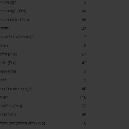
পাওয়ার প্ল্যান্ট
3
পাওয়ার প্ল্যান্ট (Pro)
44
পাওয়ার সিস্টেম (Pro)
56
প্রজেক্ট
21
বেসরকারি চাকরির প্রস্তুতি
13
ভিডিও
8
মেশিন (Pro)
57
মোটর (Pro)
42
রিয়েল ভাইবা
3
রেজাল্ট
5
সরকারি চাকরির প্রস্তুতি
40
সাধারণ
118
সাবস্টেশন (Pro)
52
সার্কিট থিউরি
49
সিঙ্গেল ফেজ ইন্ডাকশন মোটর (Pro)
6