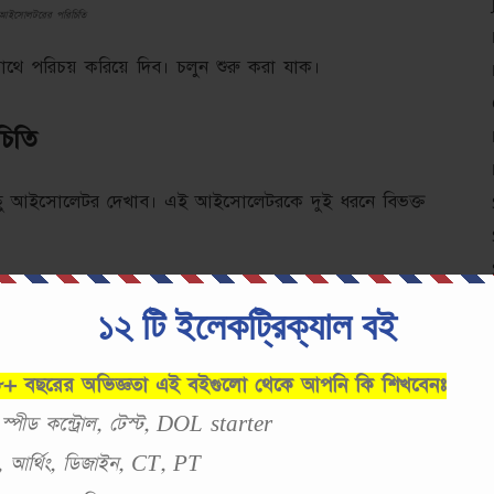
আইসোলটরের পরিচিতি
াথে পরিচয় করিয়ে দিব। চলুন শুরু করা যাক।
চিতি
 আইসোলেটর দেখাব। এই আইসোলেটরকে দুই ধরনে বিভক্ত
১২ টি ইলেকট্রিক্যাল বই
 ৮+ বছরের অভিজ্ঞতা এই বইগুলো থেকে আপনি কি শিখবেনঃ
, স্পীড কন্ট্রোল, টেস্ট, DOL starter
স্ট, আর্থিং, ডিজাইন, CT, PT