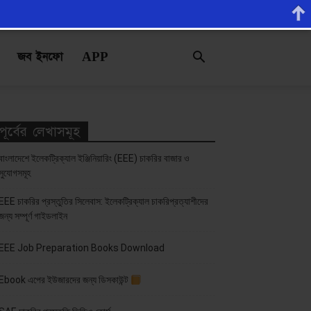
জব ইনফো
APP
পূর্বের লেখাসমূহ
বাংলাদেশে ইলেকট্রিক্যাল ইঞ্জিনিয়ারিং (EEE) চাকরির বাজার ও
সুযোগসমূহ
EEE চাকরির প্রস্তুতির সিলেবাস: ইলেকট্রিক্যাল চাকরিপ্রত্যাশীদের
জন্য সম্পূর্ণ গাইডলাইন
EEE Job Preparation Books Download
Ebook এপের ইউজারদের জন্য ডিসকাউন্ট