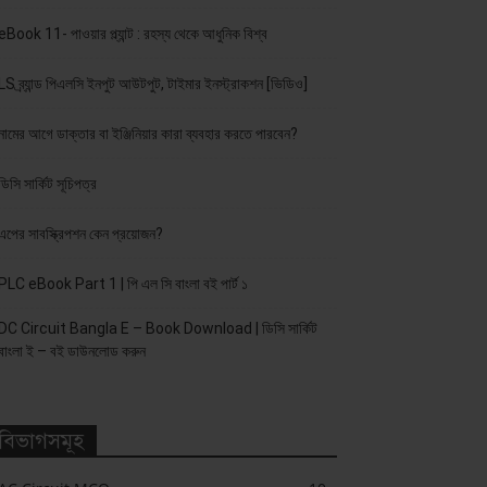
eBook 11- পাওয়ার প্ল্যান্ট : রহস্য থেকে আধুনিক বিশ্ব
LS ব্র্যান্ড পিএলসি ইনপুট আউটপুট, টাইমার ইনস্ট্রাকশন [ভিডিও]
নামের আগে ডাক্তার বা ইঞ্জিনিয়ার কারা ব্যবহার করতে পারবেন?
ডিসি সার্কিট সূচিপত্র
এপের সাবস্ক্রিপশন কেন প্রয়োজন?
PLC eBook Part 1 | পি এল সি বাংলা বই পার্ট ১
DC Circuit Bangla E – Book Download | ডিসি সার্কিট
বাংলা ই – বই ডাউনলোড করুন
বিভাগসমূহ