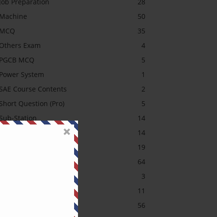
Job Preparation
28
Machine
50
MCQ
35
Others Exam
4
PGCB MCQ
5
Power System
1
SAE Course Contents
2
Short Question (Pro)
5
Sub-Station
14
Transformer MCQ
14
Uncategorized
19
অটোমেশন (Pro)
64
আরডুইনো
3
ইলেকট্রনিক্স (Pro)
11
ইলেকট্রনিক্স (Pro)
56