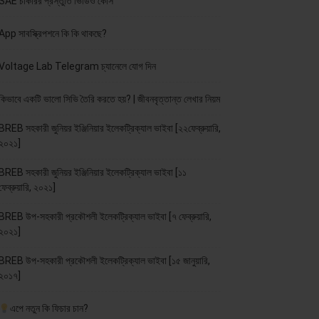
SAE চাকরির প্রস্তুতি ভিডিও কোর্স
App সাবস্ক্রিপশনে কি কি থাকছে?
Voltage Lab Telegram চ্যানেলে যোগ দিন
কিভাবে একটি ভালো সিভি তৈরি করতে হয়? | জীবনবৃত্তান্ত লেখার নিয়ম
BREB সহকারী জুনিয়র ইঞ্জিনিয়ার ইলেকট্রিক্যাল ভাইবা [২২ফেব্রুয়ারি,
২০২১]
BREB সহকারী জুনিয়র ইঞ্জিনিয়ার ইলেকট্রিক্যাল ভাইবা [১১
ফেব্রুয়ারি, ২০২১]
BREB উপ-সহকারী প্রকৌশলী ইলেকট্রিক্যাল ভাইবা [৭ ফেব্রুয়ারি,
২০২১]
BREB উপ-সহকারী প্রকৌশলী ইলেকট্রিক্যাল ভাইবা [১৫ জানুয়ারি,
২০১৭]
এপে নতুন কি ফিচার চান?