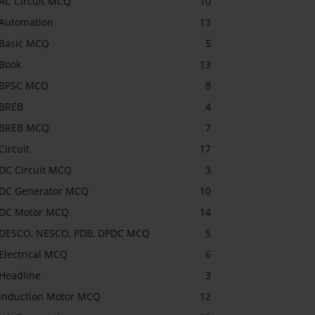
AC Circuit MCQ
10
Automation
13
Basic MCQ
5
Book
13
BPSC MCQ
8
BREB
4
BREB MCQ
7
Circuit
17
DC Circuit MCQ
3
DC Generator MCQ
10
DC Motor MCQ
14
DESCO, NESCO, PDB, DPDC MCQ
5
Electrical MCQ
6
Headline
3
Induction Motor MCQ
12