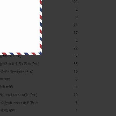
ইলেকট্রিক্যাল
402
ইলেকট্রিক্যাল (Pro)
2
ইলেকট্রিক্যাল মেশিন ভিডিও
8
এসি সার্কিট
21
কন্ট্রোল সিস্টেম
17
চাকরি প্রস্তুতি
2
টেলিকমিউনিকেশন (Pro)
22
ট্রান্সফরমার (Pro)
37
ট্রান্সমিশন ও ডিস্ট্রিবিউশন (Pro)
35
ডিজিটাল ইলেকট্রনিক্স (Pro)
10
ডিপ্লোমা
5
ডিসি সার্কিট
31
থ্রি ফেজ ইন্ডকাশন মোটর (Pro)
19
নিউক্লিয়ার পাওয়ার প্ল্যান্ট (Pro)
8
পরীক্ষার রুটিন
1