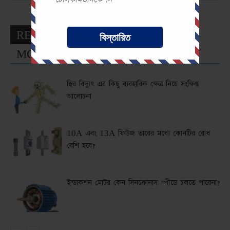
RELATED ARTICLES
বিস্তারিত
MORE FROM AUTHOR
স্থির বিদ্যুৎ এর কিছু ব্যবহারিক ক্ষেত্র নিয়ে সংক্ষিপ্ত
আলোচনা
10A এবং 13A ফিউজ তারের মধ্যে কোনটির রোধ
বেশি হবে?
ইন্ডাকশন মোটর কেন সিনক্রোনাস স্পীডে চলতে পারেনা?