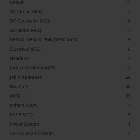
Circuit
17
DC Circuit MCQ
3
DC Generator MCQ
10
DC Motor MCQ
14
DESCO, NESCO, PDB, DPDC MCQ
5
Electrical MCQ
6
Headline
3
Induction Motor MCQ
12
Job Preparation
28
Machine
50
MCQ
35
Others Exam
4
PGCB MCQ
5
Power System
1
SAE Course Contents
2