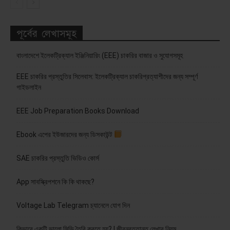
পূর্বের লেখাসমূহ
বাংলাদেশে ইলেকট্রিক্যাল ইঞ্জিনিয়ারিং (EEE) চাকরির বাজার ও সুযোগসমূহ
EEE চাকরির প্রস্তুতির সিলেবাস: ইলেকট্রিক্যাল চাকরিপ্রত্যাশীদের জন্য সম্পূর্ণ
গাইডলাইন
EEE Job Preparation Books Download
Ebook এপের ইউজারদের জন্য ডিসকাউন্ট
SAE চাকরির প্রস্তুতি ভিডিও কোর্স
App সাবস্ক্রিপশনে কি কি থাকছে?
Voltage Lab Telegram চ্যানেলে যোগ দিন
কিভাবে একটি ভালো সিভি তৈরি করতে হয়? | জীবনবৃত্তান্ত লেখার নিয়ম