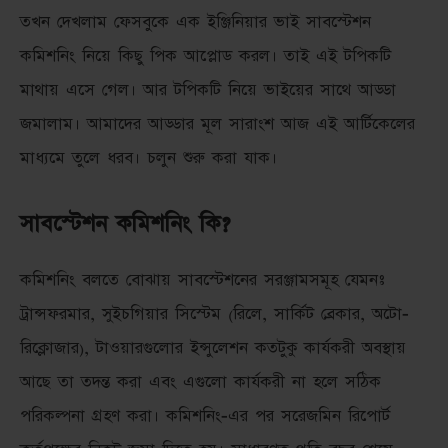
তখন দেখলাম ফেসবুকে এক ইঞ্জিনিয়ার ভাই সাবস্টেশন
কমিশনিং নিয়ে কিছু পিক আপ্লোড করল। তাই এই টপিকটি
মাথায় এসে গেল। আর টপিকটি নিয়ে ভাইয়ের সাথে আড্ডা
জমালাম। আমাদের আড্ডার মূল সারাংশ আজ এই আর্টিকেলের
মাধ্যমে তুলে ধরব। চলুন শুরু করা যাক।
সাবস্টেশন কমিশনিং কি?
কমিশনিং বলতে বোঝায় সাবস্টেশনের সরঞ্জামসমূহ যেমনঃ
ট্রান্সফরমার, সুইচগিয়ার সিস্টেম (রিলে, সার্কিট ব্রেকার, অটো-
রিক্লোজার), টাওয়ারগুলোর ইন্সুলেশন কতটুকু কার্যকরী অবস্থায়
আছে তা তদন্ত করা এবং এগুলো কার্যকরী না হলে সঠিক
পরিকল্পনা গ্রহণ করা। কমিশনিং-এর পর সরেজমিন রিপোর্ট