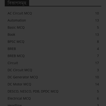
বিভাগসমূহ
AC Circuit MCQ
10
Automation
13
Basic MCQ
5
Book
13
BPSC MCQ
8
BREB
4
BREB MCQ
7
Circuit
17
DC Circuit MCQ
3
DC Generator MCQ
10
DC Motor MCQ
14
DESCO, NESCO, PDB, DPDC MCQ
5
Electrical MCQ
6
Headline
3