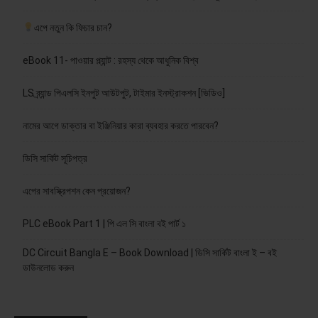
এপে নতুন কি ফিচার চান?
eBook 11- পাওয়ার প্ল্যান্ট : রহস্য থেকে আধুনিক বিশ্ব
LS ব্র্যান্ড পিএলসি ইনপুট আউটপুট, টাইমার ইনস্ট্রাকশন [ভিডিও]
নামের আগে ডাক্তার বা ইঞ্জিনিয়ার কারা ব্যবহার করতে পারবেন?
ডিসি সার্কিট সূচিপত্র
এপের সাবস্ক্রিপশন কেন প্রয়োজন?
PLC eBook Part 1 | পি এল সি বাংলা বই পার্ট ১
DC Circuit Bangla E – Book Download | ডিসি সার্কিট বাংলা ই – বই
ডাউনলোড করুন