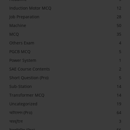
Induction Motor MCQ
12
Job Preparation
28
Machine
50
MCQ
35
Others Exam
4
PGCB MCQ
5
Power System
1
SAE Course Contents
2
Short Question (Pro)
5
Sub-Station
14
Transformer MCQ
14
Uncategorized
19
অটোমেশন (Pro)
64
আরডুইনো
3
ইলেকট্রনিক্স (Pro)
56