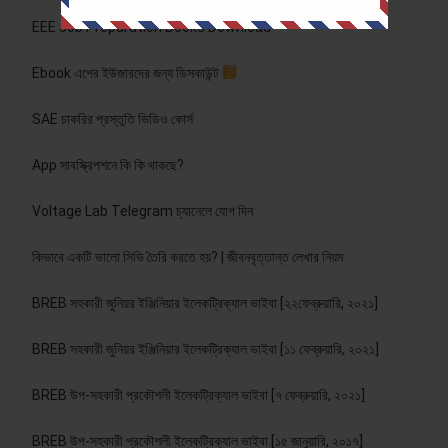
EEE Job Preparation Books Download
Ebook এপের ইউজারদের জন্য ডিসকাউন্ট
SAE চাকরির প্রস্তুতি ভিডিও কোর্স
App সাবস্ক্রিপশনে কি কি থাকছে?
Voltage Lab Telegram চ্যানেলে যোগ দিন
কিভাবে একটি ভালো সিভি তৈরি করতে হয়? | জীবনবৃত্তান্ত লেখার নিয়ম
BREB সহকারী জুনিয়র ইঞ্জিনিয়ার ইলেকট্রিক্যাল ভাইবা [২২ফেব্রুয়ারি, ২০২১]
BREB সহকারী জুনিয়র ইঞ্জিনিয়ার ইলেকট্রিক্যাল ভাইবা [১১ ফেব্রুয়ারি, ২০২১]
BREB উপ-সহকারী প্রকৌশলী ইলেকট্রিক্যাল ভাইবা [৭ ফেব্রুয়ারি, ২০২১]
BREB উপ-সহকারী প্রকৌশলী ইলেকট্রিক্যাল ভাইবা [১৫ জানুয়ারি, ২০১৭]