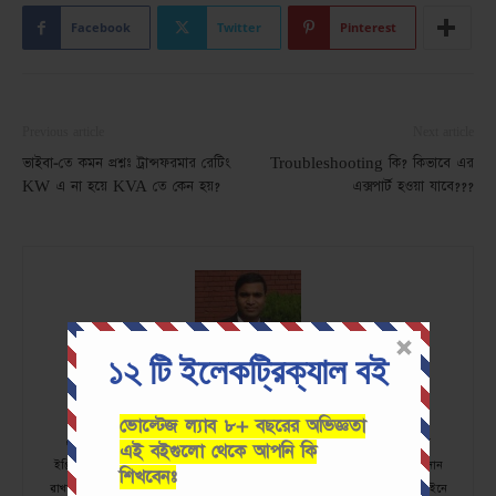
Facebook
Twitter
Pinterest
Previous article
Next article
ভাইবা-তে কমন প্রশ্নঃ ট্রান্সফরমার রেটিং
Troubleshooting কি? কিভাবে এর
KW এ না হয়ে KVA তে কেন হয়?
এক্সপার্ট হওয়া যাবে???
১২ টি ইলেকট্রিক্যাল বই
Md Nazmul Islam
ভোল্টেজ ল্যাব ৮+ বছরের অভিজ্ঞতা
৫ বছর+ অভিজ্ঞতা Android ও iOS অ্যাপ development. পড়াশুনা ইলেকট্রিক্যাল
এই বইগুলো থেকে আপনি কি
ইঞ্জিনিয়ারিং থেকে। ভোল্টেজ ল্যাবে creative কাজের মাধ্যমে EEE কমিউনিটিতে অবদান
শিখবেনঃ
রাখতে চেষ্টা করছি। যেকোনো বিজনেস ডেভেলপমেন্ট বা আলোচনার জন্য নিচের লিংকডইনে