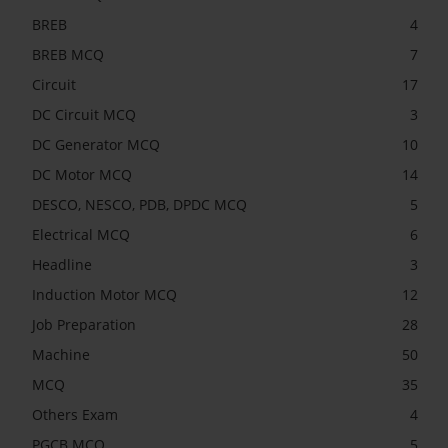
BREB
4
BREB MCQ
7
Circuit
17
DC Circuit MCQ
3
DC Generator MCQ
10
DC Motor MCQ
14
DESCO, NESCO, PDB, DPDC MCQ
5
Electrical MCQ
6
Headline
3
Induction Motor MCQ
12
Job Preparation
28
Machine
50
MCQ
35
Others Exam
4
PGCB MCQ
5