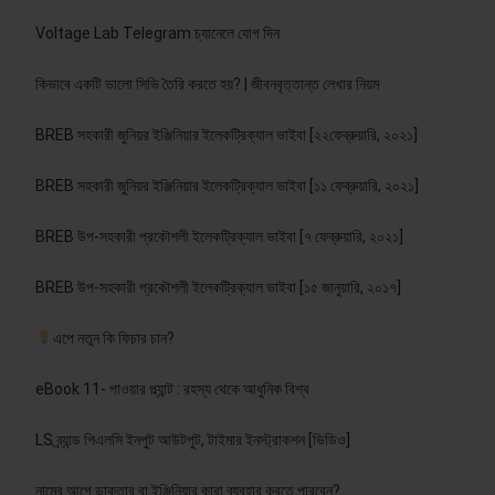
Voltage Lab Telegram চ্যানেলে যোগ দিন
কিভাবে একটি ভালো সিভি তৈরি করতে হয়? | জীবনবৃত্তান্ত লেখার নিয়ম
BREB সহকারী জুনিয়র ইঞ্জিনিয়ার ইলেকট্রিক্যাল ভাইবা [২২ফেব্রুয়ারি, ২০২১]
BREB সহকারী জুনিয়র ইঞ্জিনিয়ার ইলেকট্রিক্যাল ভাইবা [১১ ফেব্রুয়ারি, ২০২১]
BREB উপ-সহকারী প্রকৌশলী ইলেকট্রিক্যাল ভাইবা [৭ ফেব্রুয়ারি, ২০২১]
BREB উপ-সহকারী প্রকৌশলী ইলেকট্রিক্যাল ভাইবা [১৫ জানুয়ারি, ২০১৭]
এপে নতুন কি ফিচার চান?
eBook 11- পাওয়ার প্ল্যান্ট : রহস্য থেকে আধুনিক বিশ্ব
LS ব্র্যান্ড পিএলসি ইনপুট আউটপুট, টাইমার ইনস্ট্রাকশন [ভিডিও]
নামের আগে ডাক্তার বা ইঞ্জিনিয়ার কারা ব্যবহার করতে পারবেন?