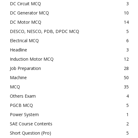
DC Circuit MCQ
3
DC Generator MCQ
10
DC Motor MCQ
14
DESCO, NESCO, PDB, DPDC MCQ
5
Electrical MCQ
6
Headline
3
Induction Motor MCQ
12
Job Preparation
28
Machine
50
MCQ
35
Others Exam
4
PGCB MCQ
5
Power System
1
SAE Course Contents
2
Short Question (Pro)
5