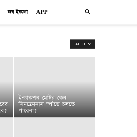
জব ইনফো
APP
LATEST
ইন্ডাকশন মোটর কেন
রের
সিনক্রোনাস স্পীডে চলতে
বে?
পারেনা?