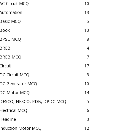
AC Circuit MCQ
10
Automation
13
Basic MCQ
5
Book
13
BPSC MCQ
8
BREB
4
BREB MCQ
7
Circuit
17
DC Circuit MCQ
3
DC Generator MCQ
10
DC Motor MCQ
14
DESCO, NESCO, PDB, DPDC MCQ
5
Electrical MCQ
6
Headline
3
Induction Motor MCQ
12