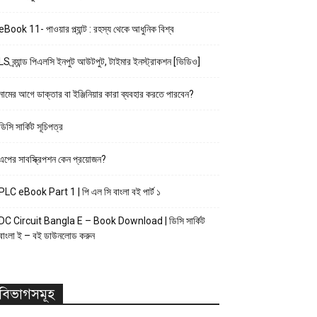
eBook 11- পাওয়ার প্ল্যান্ট : রহস্য থেকে আধুনিক বিশ্ব
LS ব্র্যান্ড পিএলসি ইনপুট আউটপুট, টাইমার ইনস্ট্রাকশন [ভিডিও]
নামের আগে ডাক্তার বা ইঞ্জিনিয়ার কারা ব্যবহার করতে পারবেন?
ডিসি সার্কিট সূচিপত্র
এপের সাবস্ক্রিপশন কেন প্রয়োজন?
PLC eBook Part 1 | পি এল সি বাংলা বই পার্ট ১
DC Circuit Bangla E – Book Download | ডিসি সার্কিট
বাংলা ই – বই ডাউনলোড করুন
বিভাগসমূহ