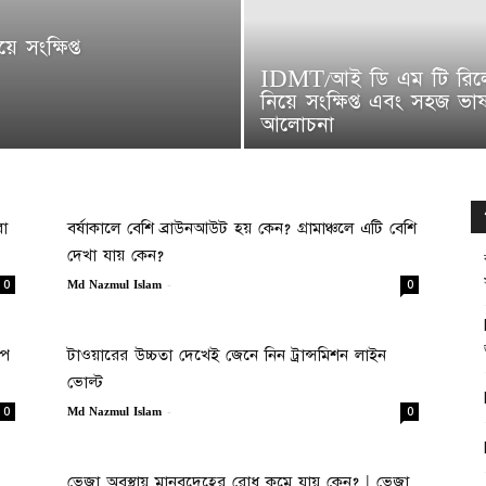
ে সংক্ষিপ্ত
IDMT/আই ডি এম টি রিল
নিয়ে সংক্ষিপ্ত এবং সহজ ভা
আলোচনা
রা
বর্ষাকালে বেশি ব্রাউনআউট হয় কেন? গ্রামাঞ্চলে এটি বেশি
দেখা যায় কেন?
-
0
0
Md Nazmul Islam
িপ
টাওয়ারের উচ্চতা দেখেই জেনে নিন ট্রান্সমিশন লাইন
ভোল্ট
-
0
0
Md Nazmul Islam
ভেজা অবস্থায় মানবদেহের রোধ কমে যায় কেন? | ভেজা